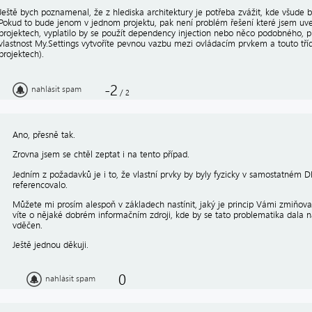
Ještě bych poznamenal, že z hlediska architektury je potřeba zvážit, kde všude b
Pokud to bude jenom v jednom projektu, pak není problém řešení které jsem uve
projektech, vyplatilo by se použít dependency injection nebo něco podobného, 
vlastnost My.Settings vytvoříte pevnou vazbu mezi ovládacím prvkem a touto tříd
projektech).
-2
nahlásit spam
/
2
Ano, přesně tak.
Zrovna jsem se chtěl zeptat i na tento případ.
Jedním z požadavků je i to, že vlastní prvky by byly fyzicky v samostatném DL
referencovalo.
Můžete mi prosím alespoň v základech nastínit, jaký je princip Vámi zmiňo
víte o nějaké dobrém informačním zdroji, kde by se tato problematika dala 
vděčen.
Ještě jednou děkuji.
0
nahlásit spam