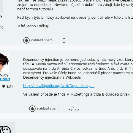
Tak jsem se snažil nějak pobrat způsob práce v IoC respektive Depend
že jem to nepochopil. Nevíte o nějakém dobré info zdroji, kde by se t
např. formou tutoriálu.
ty
Rád bych tyto principy aplikoval na uvedený control, ale v tuto chvíli
Ještě jednou děkuji.
210
0
nahlásit spam
Dependency injection je poměrně jednoduchý návrhový vzor, který
třídu A. Pevná vazba brání jednoduché rozšiřitelnosti a škálovateln
odkazovala na třídu A, třída C vloží odkaz na třídu A do třídy B. Tř
dost výhod. Pro vaše účely bude nejjednodušší předat parametry v 
5 lety
Dependency injection na Wikipedii:
Linhart
http://en.wikipedia.org/wiki/Dependency_...
3274
Ve vašem případě je třída A My.Settings a třída B ovládací prvek.
-2
nahlásit spam
/
2