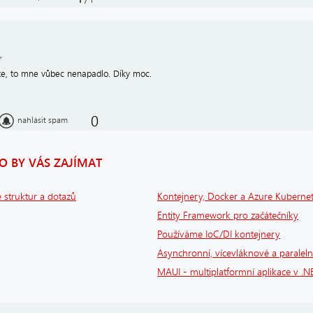
1
,
íte, to mne vůbec nenapadlo. Díky moc.
0
nahlásit spam
 BY VÁS ZAJÍMAT
 struktur a dotazů
Kontejnery, Docker a Azure Kubernet
Entity Framework pro začátečníky
Používáme IoC/DI kontejnery
Asynchronní, vícevláknové a paraleln
MAUI - multiplatformní aplikace v .N