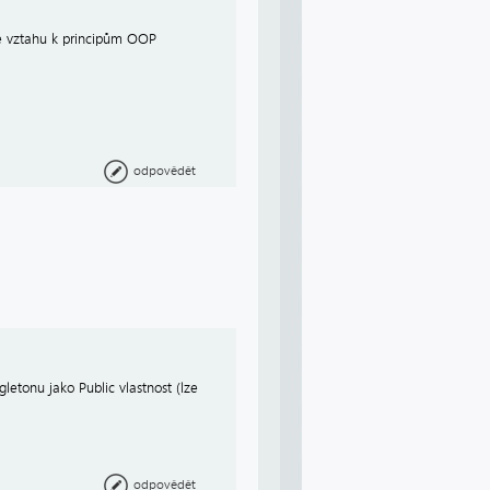
e vztahu k principům OOP
odpovědět
letonu jako Public vlastnost (lze
odpovědět