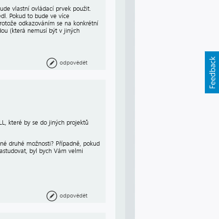
ude vlastní ovládací prvek použit.
dl. Pokud to bude ve více
protože odkazováním se na konkrétní
ou (která nemusí být v jiných
odpovědět
L, které by se do jiných projektů
vané druhé možnosti? Případně, pokud
nastudovat, byl bych Vám velmi
odpovědět