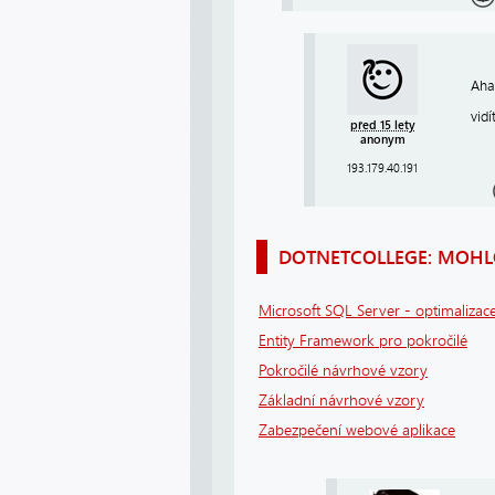
Aha
vid
před 15 lety
anonym
193.179.40.191
DOTNETCOLLEGE: MOHLO
Microsoft SQL Server - optimalizace
Entity Framework pro pokročilé
Pokročilé návrhové vzory
Základní návrhové vzory
Zabezpečení webové aplikace