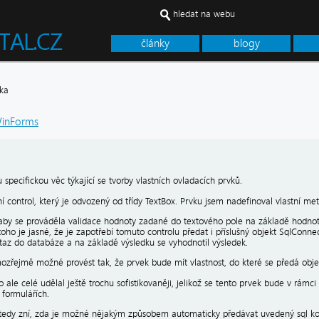
hledat na webu
články
blogy
ka
inForms
 specifickou věc týkající se tvorby vlastních ovladacích prvků.
 control, který je odvozený od třídy TextBox. Prvku jsem nadefinoval vlastní met
aby se prováděla validace hodnoty zadané do textového pole na základě hodnot
ho je jasné, že je zapotřebí tomuto controlu předat i příslušný objekt SqlConne
taz do databáze a na základě výsledku se vyhodnotil výsledek.
mozřejmě možné provést tak, že prvek bude mít vlastnost, do které se předá obje
 ale celé udělal ještě trochu sofistikovaněji, jelikož se tento prvek bude v rám
 formulářích.
tedy zní, zda je možné nějakým způsobem automaticky předávat uvedený sql kone