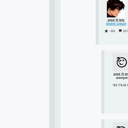
před 15 lety
Ondřej Linhart
-553
327
před 15 le
anonym
193.179.40.