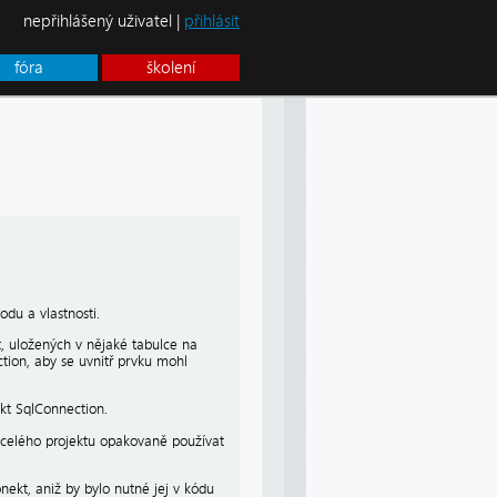
nepřihlášený uživatel |
přihlásit
fóra
školení
odu a vlastnosti.
, uložených v nějaké tabulce na
ction, aby se uvnitř prvku mohl
kt SqlConnection.
ci celého projektu opakovaně používat
kt, aniž by bylo nutné jej v kódu