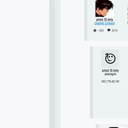
před 15 lety
Ondřej Linhart
-553
3274
před 15 lety
anonym
193.179.40.191