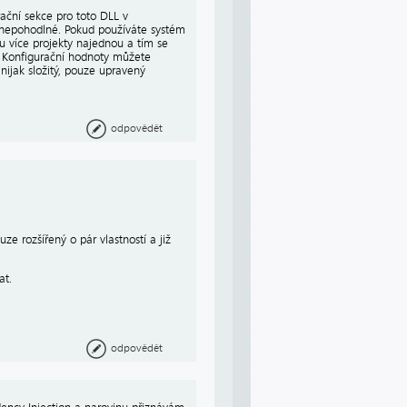
ační sekce pro toto DLL v
i nepohodlné. Pokud používáte systém
u více projekty najednou a tím se
 Konfigurační hodnoty můžete
nijak složitý, pouze upravený
odpovědět
e rozšířený o pár vlastností a již
at.
odpovědět