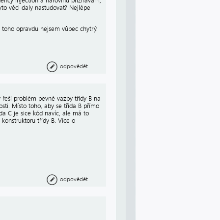
ency Injection a narovinu přiznávám,
yto věci daly nastudovat? Nejlépe
 z toho opravdu nejsem vůbec chytrý.
odpovědět
 řeší problém pevné vazby třídy B na
osti. Místo toho, aby se třída B přímo
ída C je sice kód navíc, ale má to
konstruktoru třídy B. Více o
odpovědět