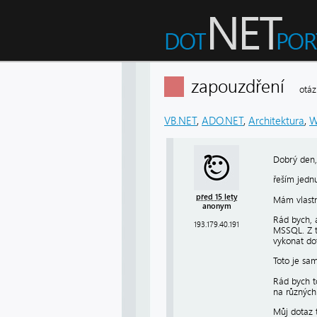
zapouzdření
otáz
VB.NET
,
ADO.NET
,
Architektura
,
W
Dobrý den,
řeším jednu
před 15 lety
Mám vlastní
anonym
Rád bych, 
193.179.40.191
MSSQL. Z to
vykonat do
Toto je sa
Rád bych to
na různých
Můj dotaz 