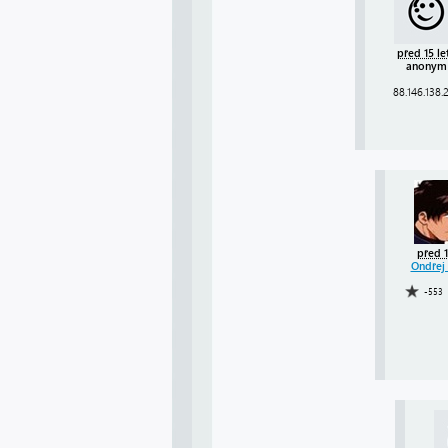
před 15 le
anonym
88.146.138.
před 1
Ondřej 
-553