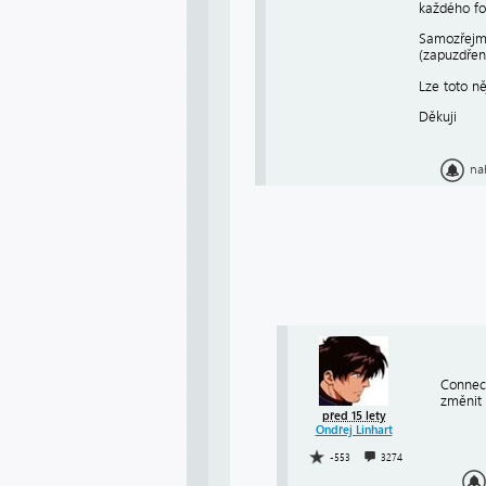
každého fo
Samozřejmě
(zapuzdření
Lze toto ně
Děkuji
na
Connect
změnit 
před 15 lety
Ondřej Linhart
-553
3274