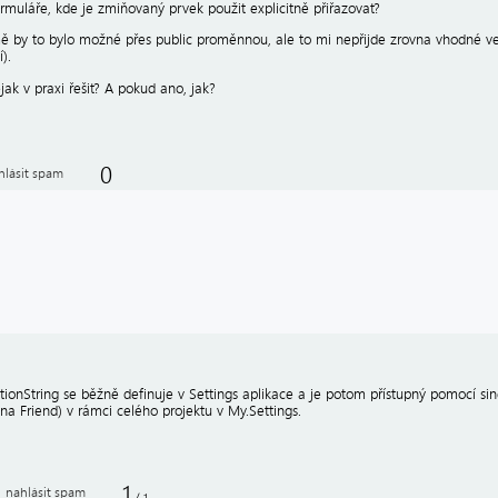
rmuláře, kde je zmiňovaný prvek použit explicitně přiřazovat?
 by to bylo možné přes public proměnnou, ale to mi nepřijde zrovna vhodné v
).
jak v praxi řešit? A pokud ano, jak?
0
hlásit spam
ionString se běžně definuje v Settings aplikace a je potom přístupný pomocí sing
na Friend) v rámci celého projektu v My.Settings.
1
nahlásit spam
/