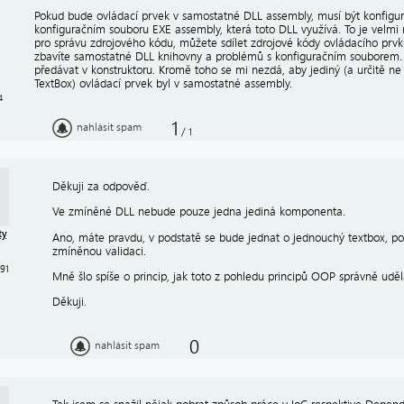
Pokud bude ovládací prvek v samostatné DLL assembly, musí být konfigur
konfiguračním souboru EXE assembly, která toto DLL využívá. To je velm
pro správu zdrojového kódu, můžete sdílet zdrojové kódy ovládacího prvk
zbavíte samostatné DLL knihovny a problémů s konfiguračním souborem.
předávat v konstruktoru. Kromě toho se mi nezdá, aby jediný (a určitě ne 
TextBox) ovládací prvek byl v samostatné assembly.
4
1
nahlásit spam
/
1
Děkuji za odpověď.
Ve zmíněné DLL nebude pouze jedna jediná komponenta.
ty
Ano, máte pravdu, v podstatě se bude jednat o jednouchý textbox, pouz
zmíněnou validaci.
191
Mně šlo spíše o princip, jak toto z pohledu principů OOP správně uděl
Děkuji.
0
nahlásit spam