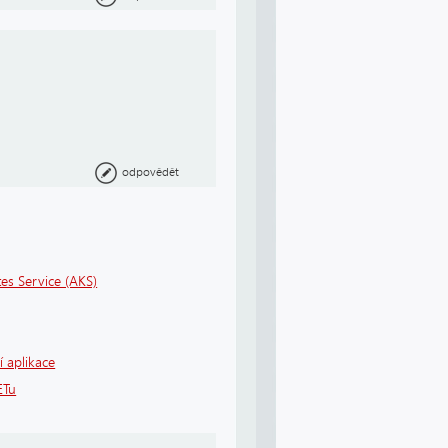
odpovědět
es Service (AKS)
í aplikace
ETu