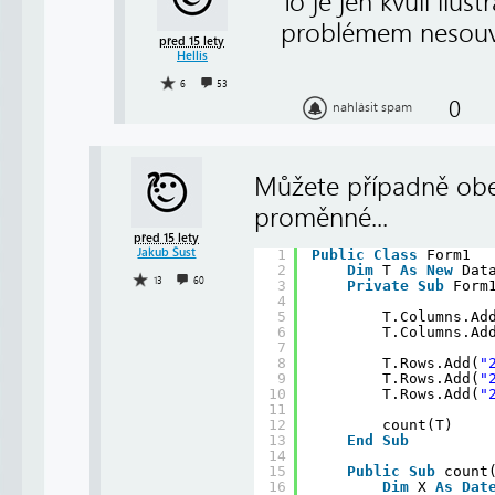
To je jen kvůli ilu
problémem nesouvi
před 15 lety
Hellis
6
53
0
nahlásit spam
Můžete případně obej
proměnné...
před 15 lety
Jakub Šust
1
Public
Class
Form1
2
Dim
T 
As
New
Dat
13
60
3
Private
Sub
Form
4
5
T.Columns.Ad
6
T.Columns.Ad
7
8
T.Rows.Add(
"
9
T.Rows.Add(
"
10
T.Rows.Add(
"
11
12
count(T)
13
End
Sub
14
15
Public
Sub
count
16
Dim
X 
As
Dat