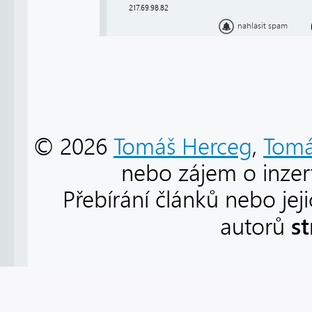
217.69.98.82
nahlásit spam
© 2026
Tomáš Herceg
,
Tomá
nebo zájem o inzert
Přebírání článků nebo jej
s
autorů