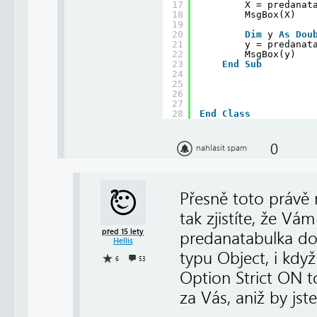
17
X = predanat
18
MsgBox(X)
19
20
Dim
y 
As
Dou
21
y = predanat
22
MsgBox(y)
23
End
Sub
24
25
26
27
28
End
Class
0
nahlásit spam
Přesně toto právě 
tak zjistíte, že Vá
před 15 lety
predanatabulka do
Hellis
typu Object, i kdy
6
53
Option Strict ON t
za Vás, aniž by jste 