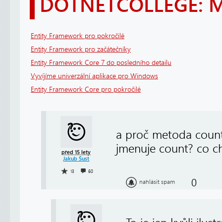
DOTNETCOLLEGE: 
Entity Framework pro pokročilé
Entity Framework pro začátečníky
Entity Framework Core 7 do posledního detailu
Vyvíjíme univerzální aplikace pro Windows
Entity Framework Core pro pokročilé
a proč metoda count
jmenuje count? co ch
před 15 lety
Jakub Šust
13
60
0
nahlásit spam