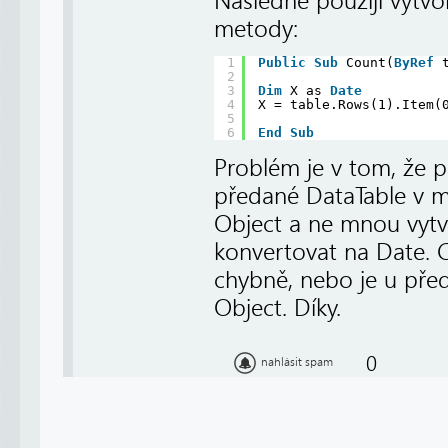
Následně použiji vytv
metody:
1
Public
Sub
Count(
ByRef
2
3
Dim
X as 
Date
4
X = table.Rows(1).Item(
5
6
End
Sub
Problém je v tom, že p
předané DataTable v me
Object a ne mnou vyt
konvertovat na Date. C
chybně, nebo je u pře
Object. Díky.
0
nahlásit spam