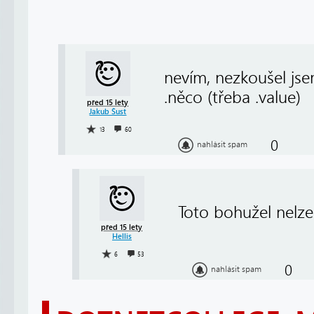
nevím, nezkoušel jse
.něco (třeba .value)
před 15 lety
Jakub Šust
13
60
0
nahlásit spam
Toto bohužel nelze
před 15 lety
Hellis
6
53
0
nahlásit spam