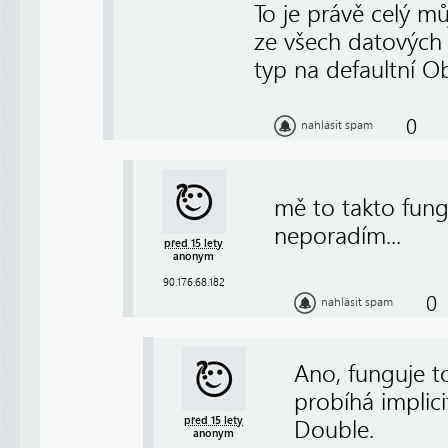
To je právě celý m
ze všech datových
typ na defaultní Ob
0
nahlásit spam
mě to takto fung
neporadím...
před 15 lety
anonym
90.176.68.182
0
nahlásit spam
Ano, funguje t
probíhá implic
před 15 lety
Double.
anonym