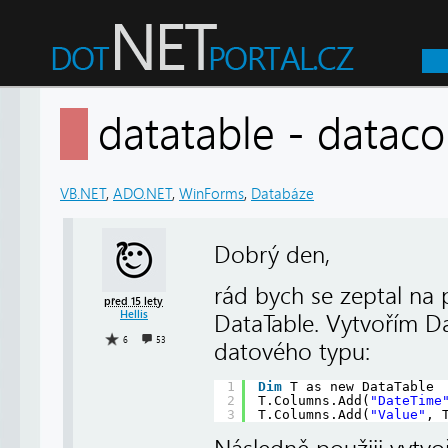
datatable - data
VB.NET
,
ADO.NET
,
WinForms
,
Databáze
Dobrý den,
rád bych se zeptal na 
před 15 lety
Hellis
DataTable. Vytvořím Da
6
53
datového typu:
1
Dim
T as new DataTable
2
T.Columns.Add(
"DateTime
3
T.Columns.Add(
"Value"
, 