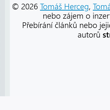
© 2026
Tomáš Herceg
,
Tomá
nebo zájem o inzert
Přebírání článků nebo jej
s
autorů