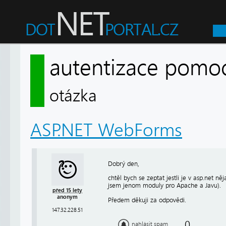
autentizace pomo
otázka
ASP.NET WebForms
Dobrý den,
chtěl bych se zeptat jestli je v asp.net 
jsem jenom moduly pro Apache a Javu).
před 15 lety
anonym
Předem děkuji za odpovědi.
147.32.228.51
0
nahlásit spam