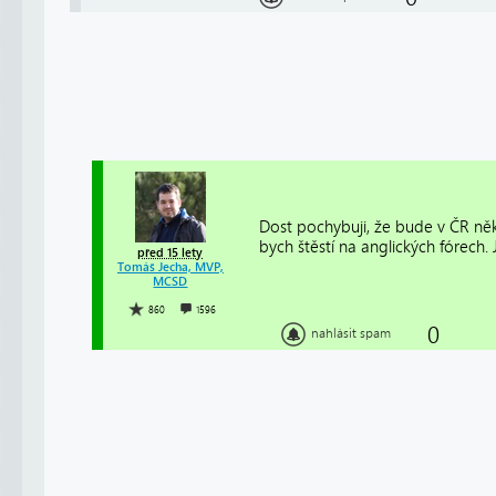
Dost pochybuji, že bude v ČR něk
bych štěstí na anglických fórech
před 15 lety
Tomáš Jecha, MVP,
MCSD
860
1596
0
nahlásit spam