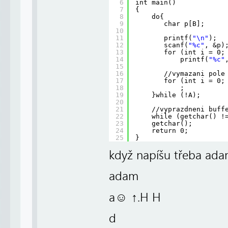
6
int main()
7
{
8
do{
9
char p[B];
10
11
printf(
"\n"
);
12
scanf(
"%c"
, &p)
13
for (int i = 0;
14
printf(
"%c"
15
16
//vymazani pole
17
for (int i = 0;
18
;    
19
}while (!A);
20
21
//vyprazdneni buff
22
while (getchar() !
23
getchar();
24
return 0;
25
}
když napíšu třeba adam
adam
a☺ ↑.H H
d