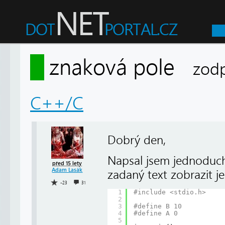
znaková pole
zod
C++/C
Dobrý den,
Napsal jsem jednoduch
před 15 lety
Adam Lasák
zadaný text zobrazit j
-23
31
1
#include <stdio.h>
2
3
#define B 10
4
#define A 0
5