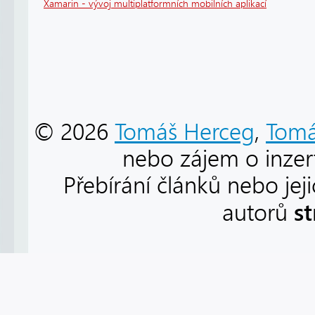
Xamarin - vývoj multiplatformních mobilních aplikací
© 2026
Tomáš Herceg
,
Tomá
nebo zájem o inzert
Přebírání článků nebo jej
s
autorů