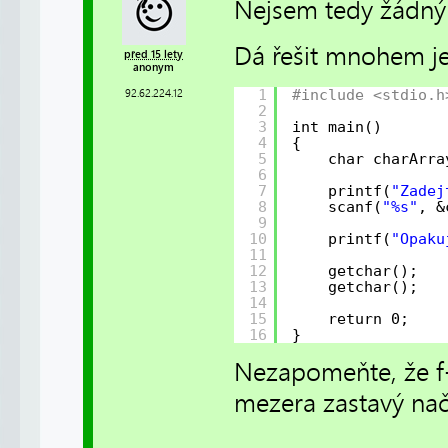
Nejsem tedy žádný c
Dá řešit mnohem je
před 15 lety
anonym
1
#include <stdio.h
92.62.224.12
2
3
int main()
4
{
5
char charArra
6
7
printf(
"Zadej
8
scanf(
"%s"
, &
9
10
printf(
"Opaku
11
12
getchar();
13
getchar();
14
15
return 0;
16
}
Nezapomeňte, že f-
mezera zastavý nač