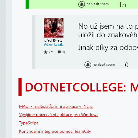
1
nahlásit spam
/
1
No už jsem na to p
uložil do znakovéh
před 15 lety
Adam Lasák
Jinak díky za odpo
-23
31
0
nahlásit spam
DOTNETCOLLEGE: 
MAUI - multiplatformní aplikace v .NETu
Vyvíjíme univerzální aplikace pro Windows
TypeScript
Kontinuální integrace pomocí TeamCity