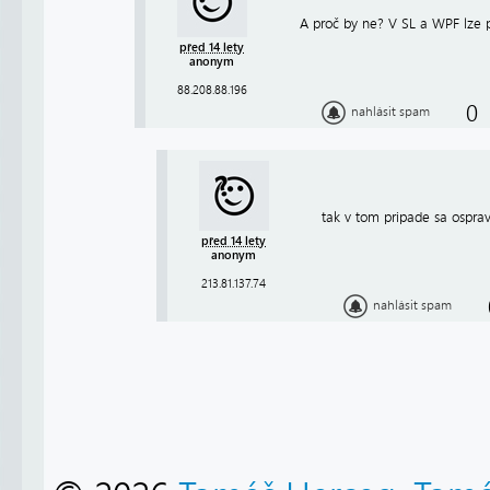
A proč by ne? V SL a WPF lze ps
před 14 lety
anonym
88.208.88.196
0
nahlásit spam
tak v tom pripade sa osprav
před 14 lety
anonym
213.81.137.74
nahlásit spam