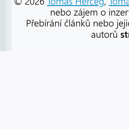
© 2026
Tomáš Herceg
,
Tomá
nebo zájem o inzert
Přebírání článků nebo jej
s
autorů