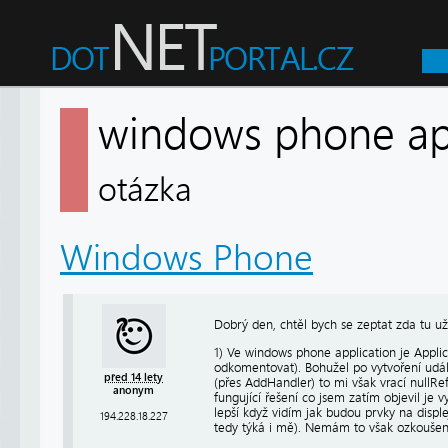
windows phone ap
otázka
Windows Phone
Dobrý den, chtěl bych se zeptat zda tu už
1) Ve windows phone application je Applic
odkomentovat). Bohužel po vytvoření událo
před 14 lety
(přes AddHandler) to mi však vrací nullRe
anonym
fungující řešení co jsem zatím objevil je v
lepší když vidím jak budou prvky na displ
194.228.18.227
tedy týká i mě). Nemám to však ozkoušen