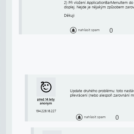
2) Při vložení ApplicationBarMenuItem d
displej. Nejde je nějakým způsobem zarovn
Děkuji
0
nahlásit spam
Update druhého problému: toto nastává
převrácení (nebo alespoň zarovnání m
před 14 lety
anonym
194.228.18.227
0
nahlásit spam