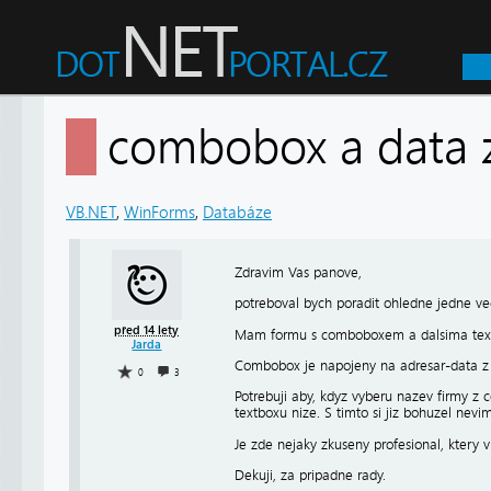
combobox a data
VB.NET
,
WinForms
,
Databáze
Zdravim Vas panove,
potreboval bych poradit ohledne jedne vec
před 14 lety
Mam formu s comboboxem a dalsima tex
Jarda
Combobox je napojeny na adresar-data z
0
3
Potrebuji aby, kdyz vyberu nazev firmy z c
textboxu nize. S timto si jiz bohuzel nevim
Je zde nejaky zkuseny profesional, ktery v
Dekuji, za pripadne rady.