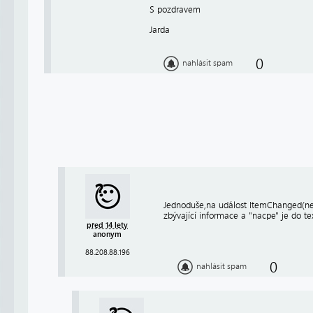
S pozdravem
Jarda
0
nahlásit spam
Jednoduše,na událost ItemChanged(ne
zbývající informace a "nacpe" je do 
před 14 lety
anonym
88.208.88.196
0
nahlásit spam