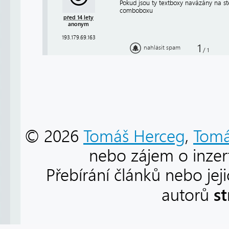
Pokud jsou ty textboxy navázány na s
comboboxu
před 14 lety
anonym
193.179.69.163
1
nahlásit spam
/
1
© 2026
Tomáš Herceg
,
Tomá
nebo zájem o inzert
Přebírání článků nebo jej
s
autorů