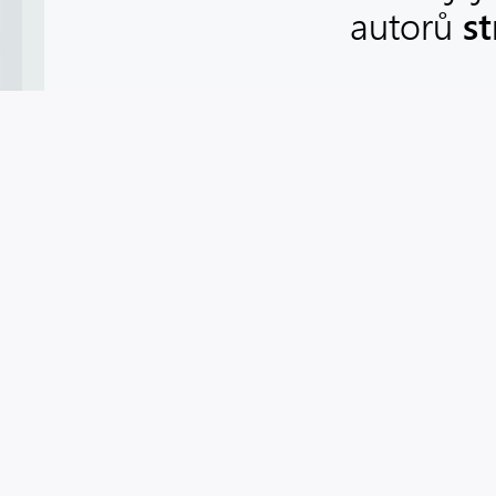
s
autorů