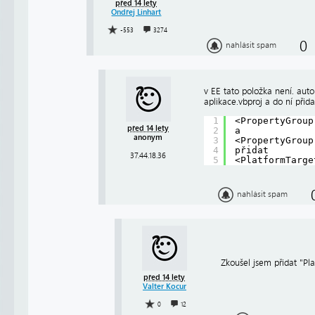
před 14 lety
Ondřej Linhart
-553
3274
0
nahlásit spam
v EE tato položka není. aut
aplikace.vbproj a do ní přida
1
<PropertyGroup
před 14 lety
2
a
anonym
3
<PropertyGroup
4
přidat
37.44.18.36
5
<PlatformTarge
nahlásit spam
Zkoušel jsem přidat "P
před 14 lety
Valter Kocur
0
12