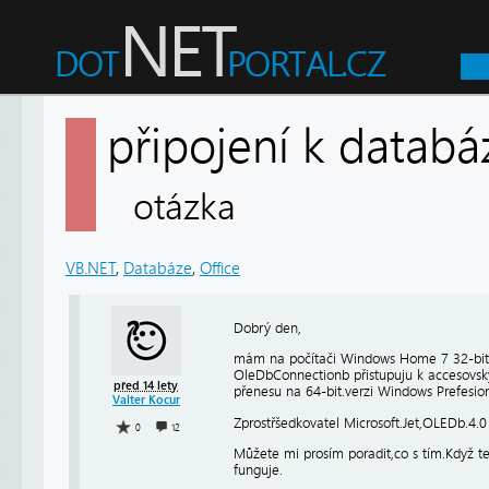
připojení k databá
otázka
VB.NET
,
Databáze
,
Office
Dobrý den,
mám na počítači Windows Home 7 32-bit. 
OleDbConnectionb přistupuju k accesovsk
před 14 lety
přenesu na 64-bit.verzi Windows Prefesion
Valter Kocur
Zprostřšedkovatel Microsoft.Jet,OLEDb.4.0
0
12
Můžete mi prosím poradit,co s tím.Když t
funguje.