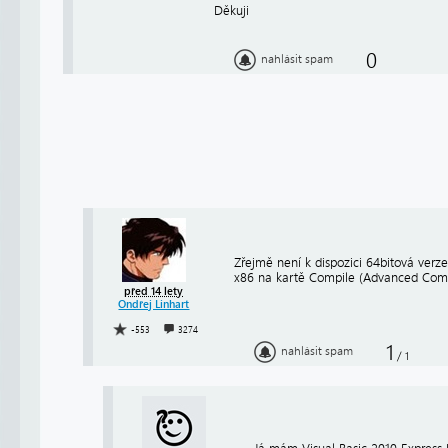
Děkuji
0
nahlásit spam
Zřejmě není k dispozici 64bitová verz
x86 na kartě Compile (Advanced Comp
před 14 lety
Ondřej Linhart
-553
3274
1
nahlásit spam
/
1