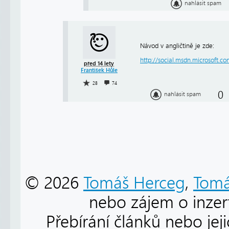
nahlásit spam
Návod v angličtině je zde:
http://social.msdn.microsoft.co
před 14 lety
František Hůle
28
74
0
nahlásit spam
© 2026
Tomáš Herceg
,
Tomá
nebo zájem o inzert
Přebírání článků nebo jej