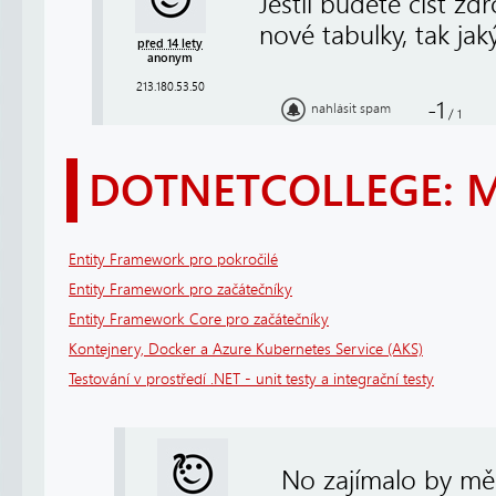
Jestli budete číst z
nové tabulky, tak ja
před 14 lety
anonym
213.180.53.50
-1
nahlásit spam
/
1
DOTNETCOLLEGE: 
Entity Framework pro pokročilé
Entity Framework pro začátečníky
Entity Framework Core pro začátečníky
Kontejnery, Docker a Azure Kubernetes Service (AKS)
Testování v prostředí .NET - unit testy a integrační testy
No zajímalo by mě 