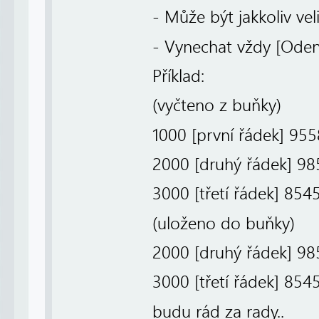
- Může být jakkoliv veli
- Vynechat vždy [Oden
Příklad:
(vyčteno z buňky)
1000 [první řádek] 95
2000 [druhý řádek] 9
3000 [třetí řádek] 854
(uloženo do buňky)
2000 [druhý řádek] 9
3000 [třetí řádek] 854
budu rád za rady..