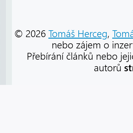
© 2026
Tomáš Herceg
,
Tomá
nebo zájem o inzert
Přebírání článků nebo jej
s
autorů