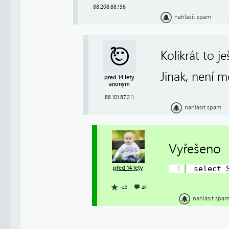
88.208.88.196
nahlásit spam
Kolikrát to j
Jinak, není m
před 14 lety
anonym
88.101.87.211
nahlásit spam
Vyřešeno
1
select 
před 14 lety
-40
40
nahlásit spa