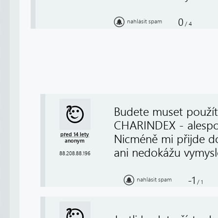
0
nahlásit spam
/
4
Budete muset použít 
CHARINDEX - alespoň 
před 14 lety
Nicméně mi přijde d
anonym
ani nedokážu vymysle
88.208.88.196
-1
nahlásit spam
/
1