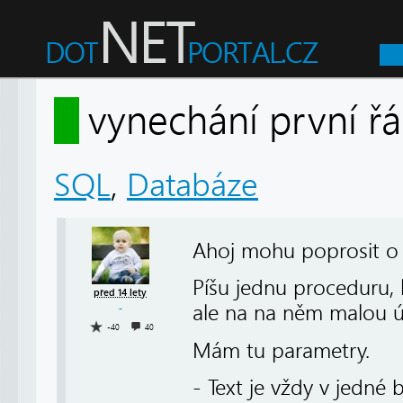
vynechání první 
SQL
,
Databáze
Ahoj mohu poprosit o
Píšu jednu proceduru, 
před 14 lety
ale na na něm malou úp
-40
40
Mám tu parametry.
- Text je vždy v jedné 