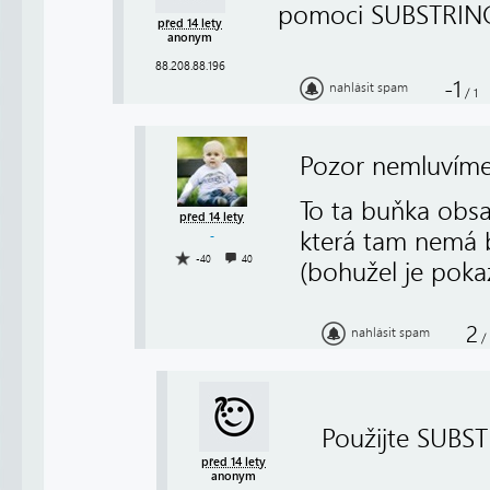
pomoci SUBSTRING
před 14 lety
anonym
88.208.88.196
-1
nahlásit spam
/
1
Pozor nemluvíme 
To ta buňka obsa
před 14 lety
která tam nemá b
-40
40
(bohužel je pokaž
2
nahlásit spam
/
Použijte SUBS
před 14 lety
anonym