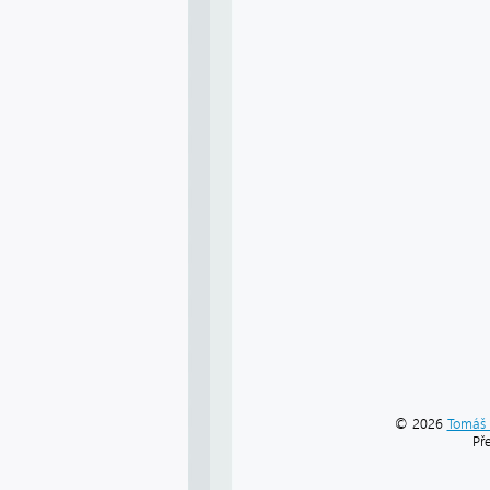
© 2026
Tomáš 
Př