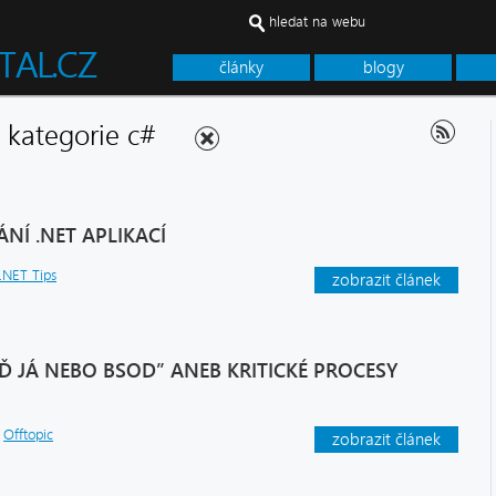
hledat na webu
články
blogy
 - kategorie c#
NÍ .NET APLIKACÍ
.NET Tips
zobrazit článek
Ď JÁ NEBO BSOD” ANEB KRITICKÉ PROCESY
,
Offtopic
zobrazit článek