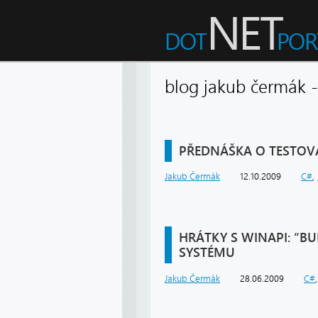
blog jakub čermák
PŘEDNÁŠKA O TESTOVÁ
Jakub Čermák
12.10.2009
C#
,
HRÁTKY S WINAPI: “BU
SYSTÉMU
Jakub Čermák
28.06.2009
C#