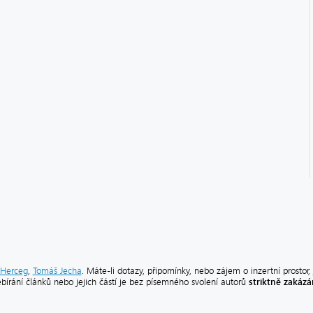
Herceg
,
Tomáš Jecha
. Máte-li dotazy, připomínky, nebo zájem o inzertní prostor,
striktně zakáz
ebírání článků nebo jejich částí je bez písemného svolení autorů