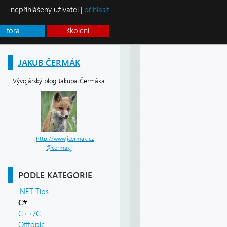
nepřihlášený uživatel |
přihlásit
fóra
školení
JAKUB ČERMÁK
Vývojářský blog Jakuba Čermáka
http://www.jcermak.cz
@cermakj
PODLE KATEGORIE
.NET Tips
C#
C++/C
Offtopic