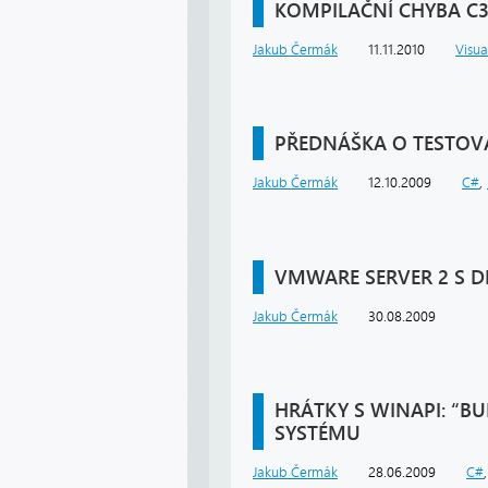
KOMPILAČNÍ CHYBA C
Jakub Čermák
11.11.2010
Visua
PŘEDNÁŠKA O TESTOVÁ
Jakub Čermák
12.10.2009
C#
,
VMWARE SERVER 2 S D
Jakub Čermák
30.08.2009
HRÁTKY S WINAPI: “BU
SYSTÉMU
Jakub Čermák
28.06.2009
C#