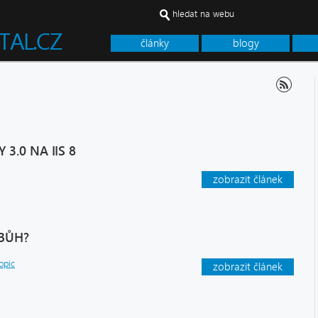
hledat na webu
články
blogy
k
3.0 NA IIS 8
zobrazit článek
BŮH?
opic
zobrazit článek