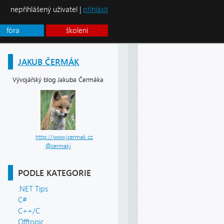
nepřihlášený uživatel |
přihlásit
fóra
školení
JAKUB ČERMÁK
Vývojářský blog Jakuba Čermáka
http://www.jcermak.cz
@cermakj
PODLE KATEGORIE
.NET Tips
C#
C++/C
Offtopic