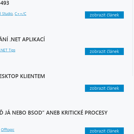
3493
l Studio
,
C++/C
zobrazit článek
NÍ .NET APLIKACÍ
.NET Tips
zobrazit článek
ESKTOP KLIENTEM
zobrazit článek
Ď JÁ NEBO BSOD” ANEB KRITICKÉ PROCESY
,
Offtopic
zobrazit článek