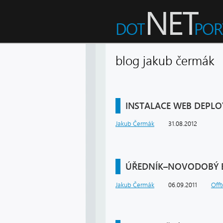
blog jakub čermá
INSTALACE WEB DEPLOY 
Jakub Čermák
31.08.2012
ÚŘEDNÍK–NOVODOBÝ 
Jakub Čermák
06.09.2011
Offt