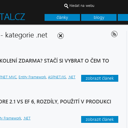
hledat na webu
články
blogy
c - kategorie .net
ŠKOLENÍ ZDARMA? STAČÍ SI VYBRAT O ČEM TO
P.NET MVC
,
Entity Framework
,
ASP.NET/IIS
,
.NET
zobrazit článek
E 2.1 VS EF 6, ROZDÍLY, POUŽITÍ V PRODUKCI
ity Framework
,
.NET
zobrazit článek