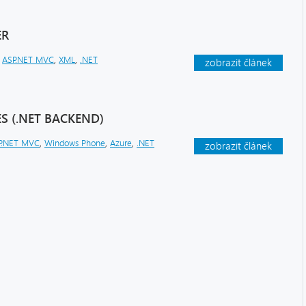
ER
,
ASP.NET MVC
,
XML
,
.NET
zobrazit článek
S (.NET BACKEND)
P.NET MVC
,
Windows Phone
,
Azure
,
.NET
zobrazit článek