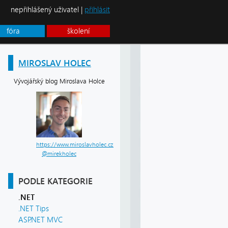
nepřihlášený uživatel |
přihlásit
fóra
školení
MIROSLAV HOLEC
Vývojářský blog Miroslava Holce
https://www.miroslavholec.cz
@mirekholec
PODLE KATEGORIE
.NET
.NET Tips
ASP.NET MVC