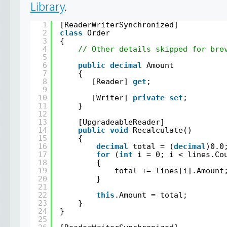
Library
.
1
[ReaderWriterSynchronized]
2
class
Order
3
{
4
// Other details skipped for bre
5
6
public
decimal
Amount
7
{
8
[Reader] 
get
;
9
10
[Writer] 
private
set
;
11
}
12
13
[UpgradeableReader]
14
public
void
Recalculate()
15
{
16
decimal
total = (
decimal
)0.0
17
for
(
int
i = 0; i < lines.Co
18
{
19
total += lines[i].Amount
20
}
21
22
this
.Amount = total;
23
}
24
}
25