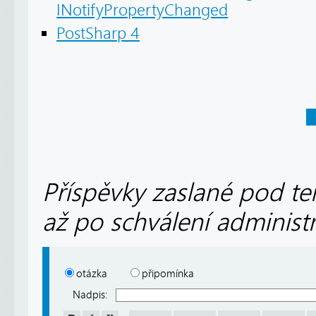
INotifyPropertyChanged
PostSharp 4
Příspěvky zaslané pod te
až po schválení administ
otázka
připomínka
Nadpis: