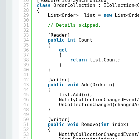
26
[ReaderWriterSynchronized]
27
class
OrderCollection : ICollection<
28
{
29
List<Order>  list = 
new
List<Ord
30
31
// Details skipped.
32
33
[Reader]
34
public
int
Count
35
{
36
get
37
{
38
return
list.Count;
39
}
40
}
41
42
[Writer]
43
public
void
Add(Order o)
44
{
45
list.Add(o);
46
NotifyCollectionChangedEvent
47
OnCollectionChanged(changedA
48
}
49
50
[Writer]
51
public
void
Remove(
int
index)
52
{
53
NotifyCollectionChangedEvent