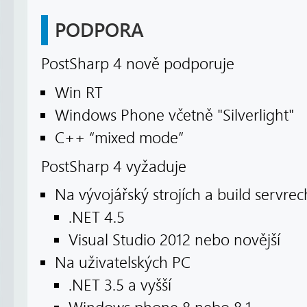
PODPORA
PostSharp 4 nově podporuje
Win RT
Windows Phone včetně "Silverlight"
C++ “mixed mode”
PostSharp 4 vyžaduje
Na vývojářský strojích a build servrec
.NET 4.5
Visual Studio 2012 nebo novější
Na uživatelských PC
.NET 3.5 a vyšší