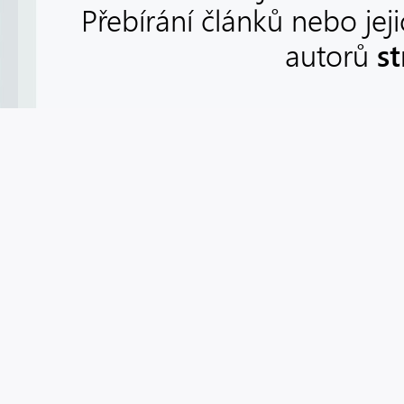
Přebírání článků nebo jej
s
autorů