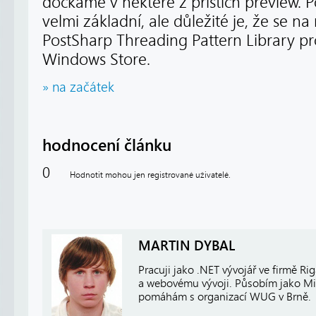
dočkáme v některé z příštích preview. P
velmi základní, ale důležité je, že se na
PostSharp Threading Pattern Library 
Windows Store.
» na začátek
hodnocení článku
0
Hodnotit mohou jen registrované uživatelé.
MARTIN DYBAL
Pracuji jako .NET vývojář ve firmě Ri
a webovému vývoji. Působím jako Mic
pomáhám s organizací WUG v Brně.