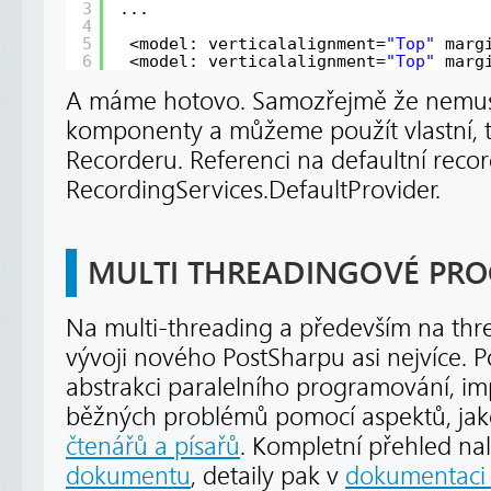
3
...
4
5
<model: verticalalignment=
"Top"
marg
6
<model: verticalalignment=
"Top"
marg
A máme hotovo. Samozřejmě že nemus
komponenty a můžeme použít vlastní,
Recorderu. Referenci na defaultní rec
RecordingServices.DefaultProvider.
MULTI THREADINGOVÉ PR
Na multi-threading a především na thre
vývoji nového PostSharpu asi nejvíce. 
abstrakci paralelního programování, im
běžných problémů pomocí aspektů, jak
čtenářů a písařů
. Kompletní přehled na
dokumentu
, detaily pak v
dokumentaci 