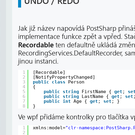
UNDO / REDO
Jak již název napovídá PostSharp přin
implementace funkce zpět a vpřed. Stač
Recordable
ten defaultně ukládá změny
RecordingServices.DefaultRecorder, sam
jinou instanci.
1
[Recordable]
2
[NotifyPropertyChanged]
3
public
class
Person
4
{
5
public
string
FirstName { 
get
; 
se
6
public
string
LastName { 
get
; 
set
7
public
int
Age { 
get
; 
set
; }
8
}
Ve wpf přidáme kontrolky pro tlačítka 
1
xmlns:model=
"clr-namespace:PostSharp.
2