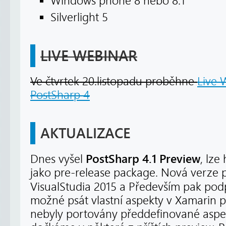
Windows phone 8 nebo 8.1
Silverlight 5
LIVE WEBINAR
Ve čtvrtek 20.listopadu proběhne
Live 
PostSharp 4
AKTUALIZACE
PostSharp 4.1 Preview
Dnes vyšel
, lze
jako pre-release package. Nová verze 
VisualStudia 2015 a Především pak po
možné psát vlastní aspekty v Xamarin pr
nebyly portovány předdefinované aspe