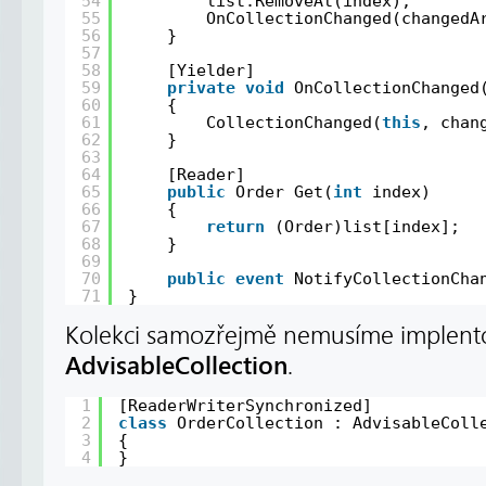
54
list.RemoveAt(index);
55
OnCollectionChanged(changedA
56
}
57
58
[Yielder]
59
private
void
OnCollectionChanged
60
{
61
CollectionChanged(
this
, chan
62
}
63
64
[Reader]
65
public
Order Get(
int
index)
66
{
67
return
(Order)list[index];
68
}
69
70
public
event
NotifyCollectionCha
71
}
Kolekci samozřejmě nemusíme implentov
AdvisableCollection
.
1
[ReaderWriterSynchronized]
2
class
OrderCollection : AdvisableColl
3
{
4
}