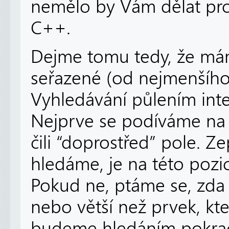
nemělo by Vám dělat pro
C++.
Dejme tomu tedy, že mám
seřazené (od nejmenšího 
Vyhledávání půlením inte
Nejprve se podíváme na
čili
“doprostřed” pole. Ze
hledáme, je na této pozic
Pokud ne, ptáme se, zda
nebo větší než prvek, kt
budeme hledáním pokračov