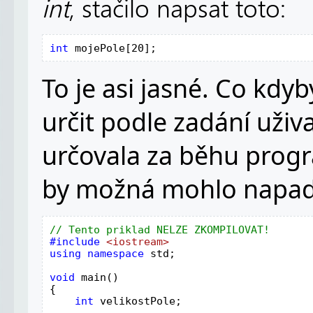
int
, stačilo napsat toto:
int 
mojePole[20];
To je asi jasné. Co kdyb
určit podle zadání uživat
určovala za běhu prog
by možná mohlo napadn
#include 
using namespace 
std;

void 
main()

{

int 
velikostPole;
