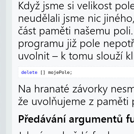
Když jsme si velikost pol
neudělali jsme nic jiného,
část paměti našemu poli. 
programu již pole nepot
uvolnit – k tomu slouží k
delete 
[] mojePole;
Na hranaté závorky nes
že uvolňujeme z paměti 
Předávání argumentů f