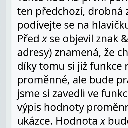
ten předchozí, drobná 
podívejte se na hlavič
Před
x
se objevil znak 
adresy) znamená, že 
díky tomu si již funkce
proměnné, ale bude p
jsme si zavedli ve funkc
výpis hodnoty promě
ukázce. Hodnota
x
bude