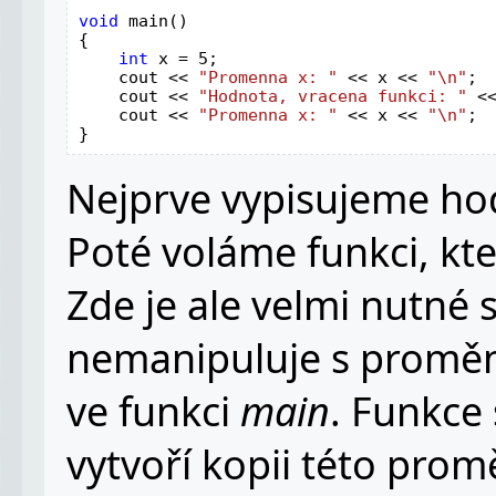
void 
main()

{

int 
x = 5;

    cout << 
"Promenna x: " 
<< x << 
"\n"
; 
cout << 
"Hodnota, vracena funkci: " 
<
    cout << 
"Promenna x: " 
<< x << 
"\n"
; 
}
Nejprve vypisujeme hod
Poté voláme funkci, k
Zde je ale velmi nutné 
nemanipuluje s prom
ve funkci
main
. Funkce
vytvoří kopii této prom