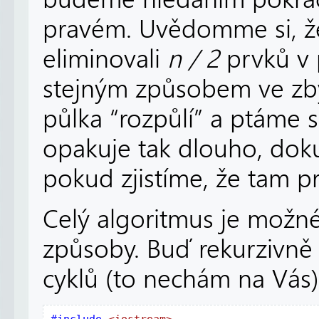
pravém. Uvědomme si, ž
eliminovali
n / 2
prvků v 
stejným způsobem ve zby
půlka “rozpůlí” a ptáme s
opakuje tak dlouho, do
pokud zjistíme, že tam p
Celý algoritmus je mož
způsoby. Buď rekurzivně
cyklů (to nechám na Vás)
#include 