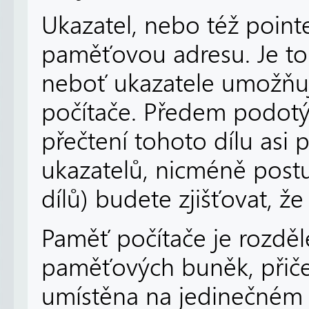
Ukazatel, nebo též point
paměťovou adresu. Je to 
neboť ukazatele umožňuj
počítače. Předem podotý
přečtení tohoto dílu asi p
ukazatelů, nicméně post
dílů) budete zjišťovat, ž
Paměť počítače je rozdě
paměťových buněk, přič
umístěna na jedinečném 