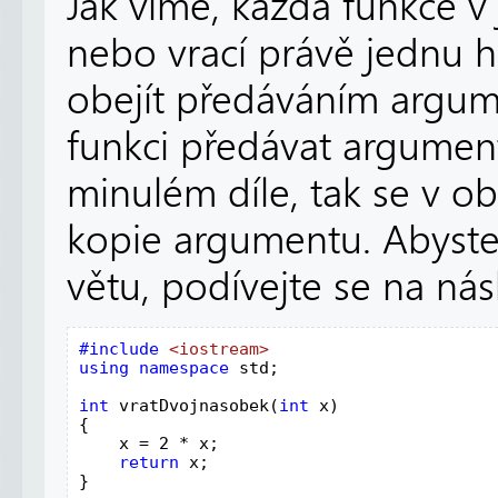
Jak víme, každá funkce v
nebo vrací právě jednu 
obejít předáváním argu
funkci předávat argument 
minulém díle, tak se v ob
kopie argumentu. Abyste
větu, podívejte se na nás
#include 
using namespace 
std;

int 
vratDvojnasobek(
int 
x)

{

    x = 2 * x;

return 
x;

}
