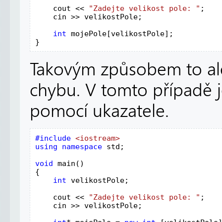
    cout << 
"Zadejte velikost pole: "
;

    cin >> velikostPole;

int 
mojePole[velikostPole];

}
Takovým způsobem to ale
chybu. V tomto případě je
pomocí ukazatele.
#include 
using namespace 
std;

void 
main()

{

int 
velikostPole;

    cout << 
"Zadejte velikost pole: "
;

    cin >> velikostPole;
