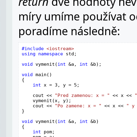
return
dvě hodnoty nevr
míry umíme používat o
poradíme následně:
#include 
using namespace 
std;

void 
vymenit(
int 
&a, 
int 
&b);

void 
main()

{

int 
x = 3, y = 5;

    cout << 
"Pred zamenou: x = " 
<< x << 
    vymenit(x, y);

    cout << 
"Po zamene: x = " 
<< x << 
" y
}

void 
vymenit(
int 
&a, 
int 
&b)

{

int 
pom;

    pom = a;
