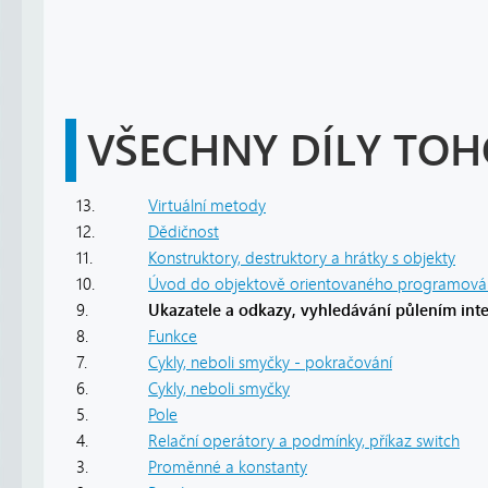
VŠECHNY DÍLY TOH
13.
Virtuální metody
12.
Dědičnost
11.
Konstruktory, destruktory a hrátky s objekty
10.
Úvod do objektově orientovaného programová
9.
Ukazatele a odkazy, vyhledávání půlením int
8.
Funkce
7.
Cykly, neboli smyčky - pokračování
6.
Cykly, neboli smyčky
5.
Pole
4.
Relační operátory a podmínky, příkaz switch
3.
Proměnné a konstanty