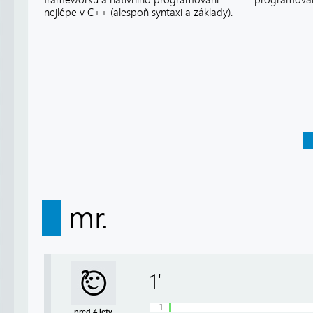
frameworku a nativního programování
programován
nejlépe v C++ (alespoň syntaxi a základy).
mr.
1'
1
před 4 lety