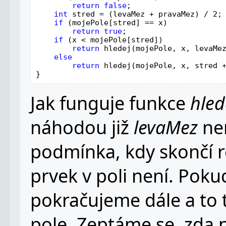
return false
;                    
int 
stred = (levaMez + pravaMez) / 2;

if 
(mojePole[stred] == x)

return true
;

if 
(x < mojePole[stred])             
return 
hledej(mojePole, x, levaMez
else                                 
return 
hledej(mojePole, x, stred +
}
Jak funguje funkce
hled
náhodou již
levaMez
nen
podmínka, kdy skončí r
prvek v poli není. Pok
pokračujeme dále a to t
pole. Zeptáme se, zda 