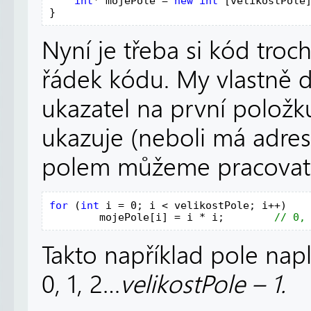
int
* mojePole = 
new int 
[velikostPole]
}
Nyní je třeba si kód troc
řádek kódu. My vlastně 
ukazatel na první položku
ukazuje (neboli má adre
polem můžeme pracovat j
for 
(
int 
i = 0; i < velikostPole; i++)

        mojePole[i] = i * i;        
Takto například pole na
0, 1, 2…
velikostPole – 1.