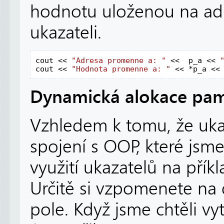
hodnotu uloženou na adre
ukazateli.
cout << 
"Adresa promenne a: " 
<<  p_a << 
cout << 
"Hodnota promenne a: " 
<< *p_a <<
Dynamická alokace pam
Vzhledem k tomu, že ukaz
spojení s OOP, které jsme
využití ukazatelů na pří
Určitě si vzpomenete na d
pole. Když jsme chtěli vy