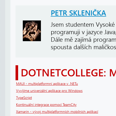
PETR SKLENIČKA
Jsem studentem Vysoké š
programuji v jazyce Java
Dále mě zajímá programo
spousta dalších maličkost
DOTNETCOLLEGE: 
MAUI - multiplatformní aplikace v .NETu
Vyvíjíme univerzální aplikace pro Windows
TypeScript
Kontinuální integrace pomocí TeamCity
Xamarin - vývoj multiplatformních mobilních aplikací