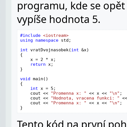
programu, kde se opět
vypíše hodnota 5.
#include 
using namespace 
std;

int 
vratDvojnasobek(
int 
&x)

{

    x = 2 * x;

return 
x;

}

void 
main()

{

int 
x = 5;

    cout << 
"Promenna x: " 
<< x << 
"\n"
; 
cout << 
"Hodnota, vracena funkci: " 
<
    cout << 
"Promenna x: " 
<< x << 
"\n"
; 
}
Tento kód na první poh