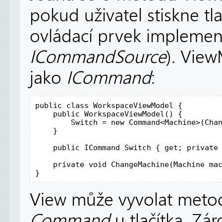
pokud uživatel stiskne tl
ovládací prvek implement
ICommandSource
). Vie
jako
ICommand
:
public class WorkspaceViewModel {

    public WorkspaceViewModel() {

        Switch = new Command<Machine>(Chan
    }

    public ICommand Switch { get; private 
    private void ChangeMachine(Machine mac
}
View může vyvolat metod
Command
u tlačítka. Zá