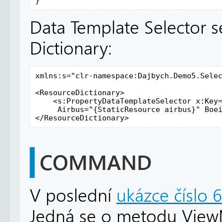
}
Data Template Selector s
Dictionary:
xmlns:s="clr-namespace:Dajbych.Demo5.Selec
<ResourceDictionary>

    <s:PropertyDataTemplateSelector x:Key=
     Airbus="{StaticResource airbus}" Boei
</ResourceDictionary>
COMMAND
V poslední
ukázce číslo 6
Jedná se o metodu ViewM