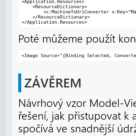
<Application.Resources>

    <ResourceDictionary>

        <c:MachineToUriConverter x:Key="Ma
    </ResourceDictionary>

</Application.Resources>
Poté můžeme použít konv
<Image Source="{Binding Selected, Convert
ZÁVĚREM
Návrhový vzor Model-Vie
řešení, jak přistupovat k 
spočívá ve snadnější údržb