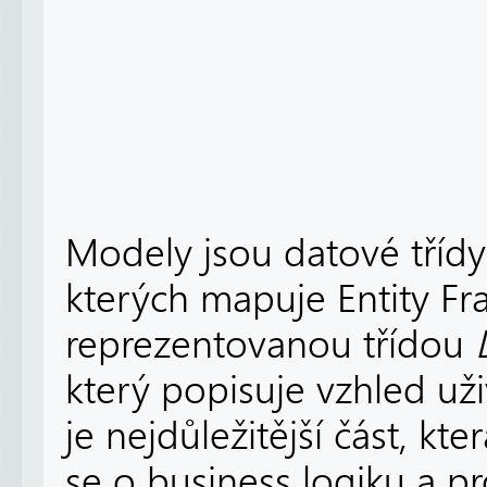
Modely jsou datové tříd
kterých mapuje Entity F
reprezentovanou třídou
který popisuje vzhled už
je nejdůležitější část, kt
se o business logiku a p