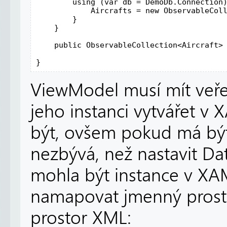
        using (var db = DemoDb.Connection)
            Aircrafts = new ObservableColl
        }

    }

    public ObservableCollection<Aircraft> 
}
ViewModel musí mít veře
jeho instanci vytvářet v
být, ovšem pokud má být
nezbývá, než nastavit D
mohla být instance v XA
namapovat jmenný pros
prostor XML: