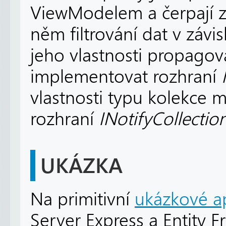
ViewModelem a čerpají z 
něm filtrování dat v závis
jeho vlastnosti propagov
implementovat rozhraní
vlastnosti typu kolekce
rozhraní
INotifyCollecti
UKÁZKA
Na primitivní
ukázkové apl
Server Express a Entity F