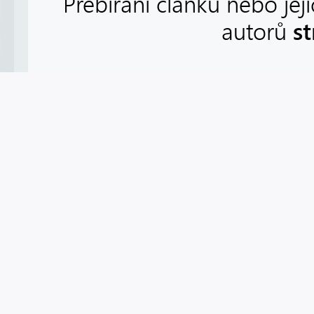
Přebírání článků nebo jej
s
autorů