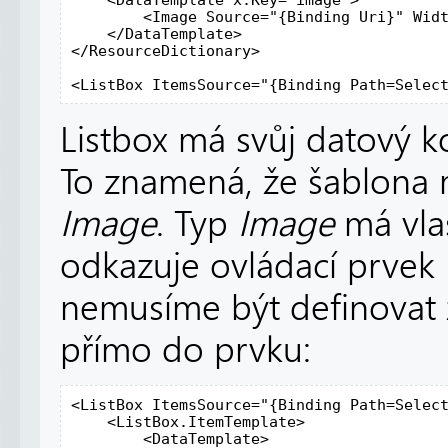
        <Image Source="{Binding Uri}" Widt
    </DataTemplate>

</ResourceDictionary>

<ListBox ItemsSource="{Binding Path=Selec
Listbox má svůj datový k
To znamená, že šablona 
Image
. Typ
Image
má vla
odkazuje ovládací prvek
nemusíme být definovat z
přímo do prvku:
<ListBox ItemsSource="{Binding Path=Select
    <ListBox.ItemTemplate>

        <DataTemplate>
