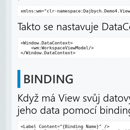
xmlns:wm="clr-namespace:Dajbych.Demo4.Vie
Takto se nastavuje Data
<Window.DataContext>

    <wm:WorkspaceViewModel/>

</Window.DataContext>
BINDING
Když má View svůj datový
jeho data pomocí bindin
<Label Content="{Binding Name}" />
