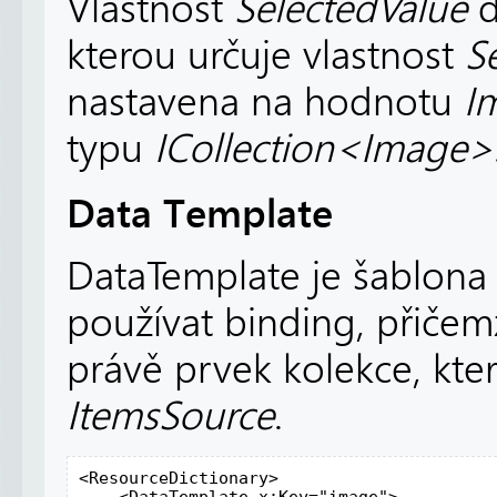
Vlastnost
SelectedValue
d
kterou určuje vlastnost
S
nastavena na hodnotu
I
typu
ICollection<Image>
Data Template
DataTemplate je šablona
používat binding, přičem
právě prvek kolekce, kte
ItemsSource
.
<ResourceDictionary>

    <DataTemplate x:Key="image">
