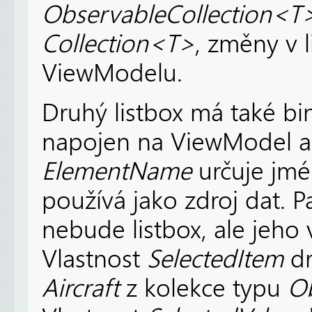
ObservableCollection<
Collection<T>
, změny v l
ViewModelu.
Druhý listbox má také bin
napojen na ViewModel al
ElementName
určuje jmé
používá jako zdroj dat. 
nebude listbox, ale jeho 
Vlastnost
SelectedItem
d
Aircraft
z kolekce typu
Ob