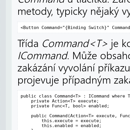
metody, typicky nějaký v
<Button Command="{Binding Switch}" Comman
Třída
Command<T>
je k
ICommand
. Může obsaho
zakázání vyvolání příka
projevuje případným zaká
public class Command<T> : ICommand where T
    private Action<T> execute;

    private Func<T, bool> enabled;

    public Command(Action<T> execute, Func
        this.execute = execute;

        this.enabled = enabled;
