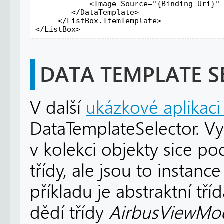
            <Image Source="{Binding Uri}" 
        </DataTemplate>

     </ListBox.ItemTemplate>

</ListBox>
DATA TEMPLATE S
V další
ukázkové aplikaci 
DataTemplateSelector. Vy
v kolekci objekty sice po
třídy, ale jsou to instanc
příkladu je abstraktní tří
dědí třídy
AirbusViewMo