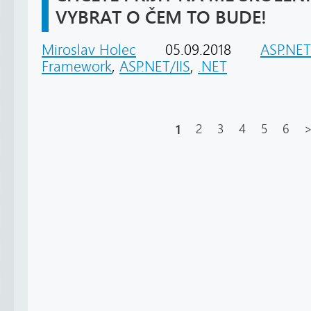
VYBRAT O ČEM TO BUDE!
Miroslav Holec
05.09.2018
ASP.NE
Framework
,
ASP.NET/IIS
,
.NET
1
2
3
4
5
6