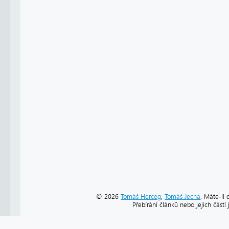
© 2026
Tomáš Herceg
,
Tomáš Jecha
. Máte-li 
Přebírání článků nebo jejich část