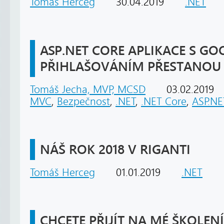
Tomáš Herceg
30.04.2019
.NET
ASP.NET CORE APLIKACE S GO
PŘIHLAŠOVÁNÍM PŘESTANOU
Tomáš Jecha, MVP, MCSD
03.02.2019
MVC
,
Bezpečnost
,
.NET
,
.NET Core
,
ASP.NE
NÁŠ ROK 2018 V RIGANTI
Tomáš Herceg
01.01.2019
.NET
CHCETE PŘIJÍT NA MÉ ŠKOLENÍ