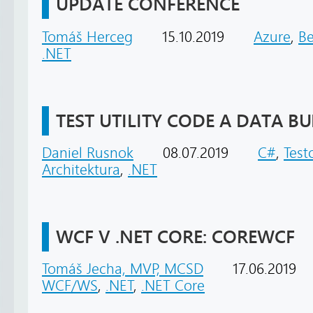
UPDATE CONFERENCE
Tomáš Herceg
15.10.2019
Azure
,
B
.NET
TEST UTILITY CODE A DATA BU
Daniel Rusnok
08.07.2019
C#
,
Test
Architektura
,
.NET
WCF V .NET CORE: COREWCF
Tomáš Jecha, MVP, MCSD
17.06.2019
WCF/WS
,
.NET
,
.NET Core