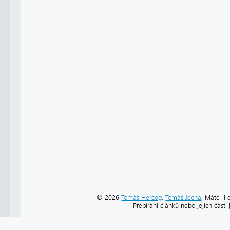
© 2026
Tomáš Herceg
,
Tomáš Jecha
. Máte-li 
Přebírání článků nebo jejich část