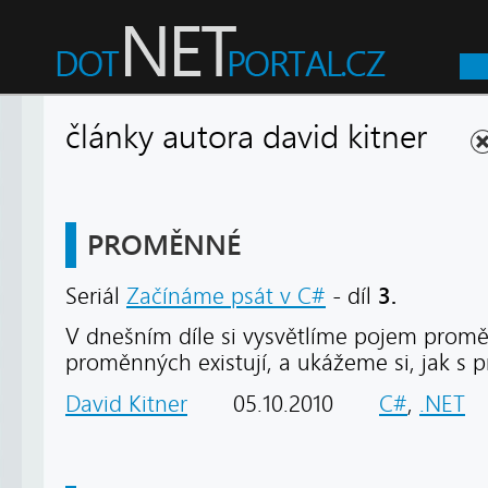
články autora david kitner
PROMĚNNÉ
3.
Seriál
Začínáme psát v C#
- díl
V dnešním díle si vysvětlíme pojem promě
proměnných existují, a ukážeme si, jak s
David Kitner
05.10.2010
C#
,
.NET