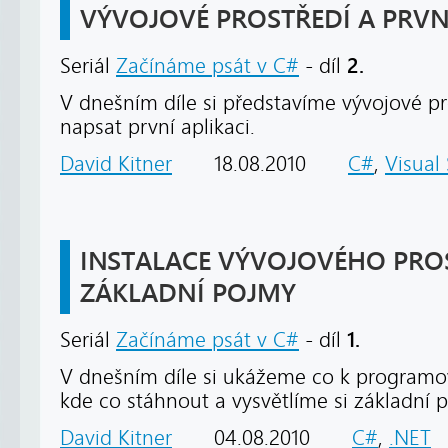
VÝVOJOVÉ PROSTŘEDÍ A PRV
2.
Seriál
Začínáme psát v C#
- díl
V dnešním díle si představíme vývojové pr
napsat první aplikaci.
David Kitner
18.08.2010
C#
,
Visual
INSTALACE VÝVOJOVÉHO PRO
ZÁKLADNÍ POJMY
1.
Seriál
Začínáme psát v C#
- díl
V dnešním díle si ukážeme co k program
kde co stáhnout a vysvětlíme si základní 
David Kitner
04.08.2010
C#
,
.NET