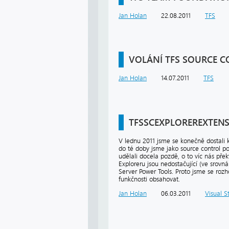
Jan Holan
22.08.2011
TFS
VOLÁNÍ TFS SOURCE C
Jan Holan
14.07.2011
TFS
TFSSCEXPLOREREXTEN
V lednu 2011 jsme se konečně dostali 
do té doby jsme jako source control po
udělali docela pozdě, o to víc nás pře
Exploreru jsou nedostačující (ve srov
Server Power Tools. Proto jsme se rozho
funkčnosti obsahovat.
Jan Holan
06.03.2011
Visual S