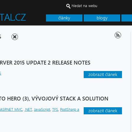
hledat na webu
články
blogy
 tfs
VER 2015 UPDATE 2 RELEASE NOTES
S
zobrazit článek
O HERO (3), VÝVOJOVÝ STACK A SOLUTION
ASP.NET MVC
,
.NET
,
JavaScript
,
TFS
,
PostSharp a
zobrazit článek