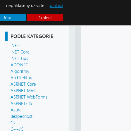
nepřihlášený uživatel |
přihlásit
fóra
školení
PODLE KATEGORIE
.NET
.NET Core
.NET Tips
ADO.NET
Algoritmy
Architektura
ASP.NET Core
ASP.NET MVC
ASP.NET WebForms
ASP.NET/IIS
Azure
Bezpečnost
C#
C++/C