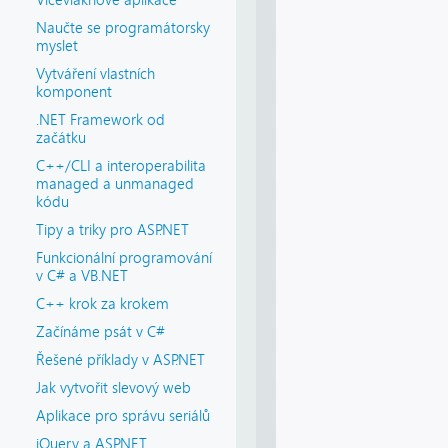
Vícevláknové aplikace
Naučte se programátorsky
myslet
Vytváření vlastních
komponent
.NET Framework od
začátku
C++/CLI a interoperabilita
managed a unmanaged
kódu
Tipy a triky pro ASP.NET
Funkcionální programování
v C# a VB.NET
C++ krok za krokem
Začínáme psát v C#
Řešené příklady v ASP.NET
Jak vytvořit slevový web
Aplikace pro správu seriálů
jQuery a ASP.NET