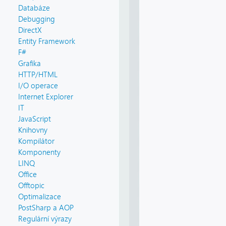
Databáze
Debugging
DirectX
Entity Framework
F#
Grafika
HTTP/HTML
I/O operace
Internet Explorer
IT
JavaScript
Knihovny
Kompilátor
Komponenty
LINQ
Office
Offtopic
Optimalizace
PostSharp a AOP
Regulární výrazy