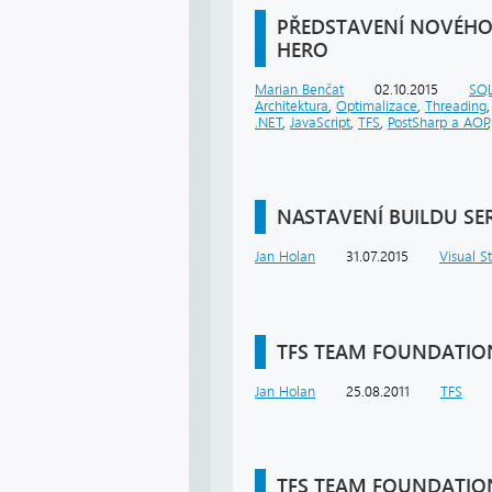
PŘEDSTAVENÍ NOVÉHO 
HERO
Marian Benčat
02.10.2015
SQ
Architektura
,
Optimalizace
,
Threading
.NET
,
JavaScript
,
TFS
,
PostSharp a AOP
NASTAVENÍ BUILDU SER
Jan Holan
31.07.2015
Visual S
TFS TEAM FOUNDATION
Jan Holan
25.08.2011
TFS
TFS TEAM FOUNDATION