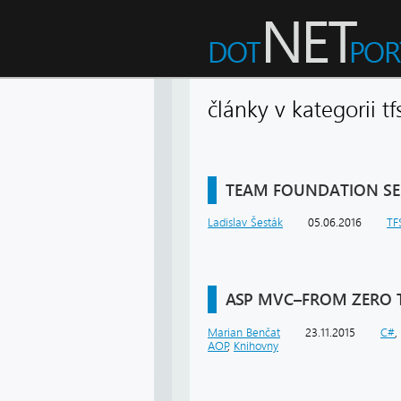
články v kategorii
TEAM FOUNDATION SER
Ladislav Šesták
05.06.2016
TF
ASP MVC–FROM ZERO T
Marian Benčat
23.11.2015
C#
,
AOP
,
Knihovny