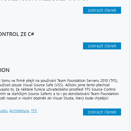
zobrazit článek
ONTROL ZE C#
zobrazit článek
SION
k tomu ve firmě přejít na používání Team Foundation Serveru 2010 (TFS),
užívali pouze Visual Source Safe (VSS). Ačkoliv jsme tento přechod
kvapilo to, že některé funkce uživatelského prostředí TFS Source Control
náním se stařičkým Source Safem) a to i po doinstalování Team Foundation
dli napsat si vlastní doplněk do Visual Studia, který bude chybějící
tudio
,
Architektura
,
TFS
zobrazit článek