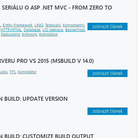
SERIÁLU O ASP .NET MVC - FROM ZERO TO
L
,
Entity Framework
,
LINQ
,
Testování
,
Komponenty
,
zobrazit článek
,
HTTP/HTML
,
Databáze
,
I/O operace
,
Bezpečnost
,
,
Debugging
,
Knihovny
,
Kompilátor
VERU PRO VS 2015 (MSBUILD V 14.0)
tudio
,
TFS
,
Kompilátor
zobrazit článek
 BUILD: UPDATE VERSION
zobrazit článek
 BUILD: CUSTOMIZE BUILD OUTPUT