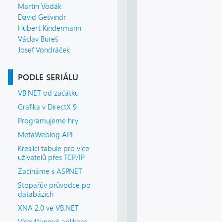
Martin Vodák
David Gešvindr
Hubert Kindermann
Václav Bureš
Josef Vondráček
PODLE SERIÁLU
VB.NET od začátku
Grafika v DirectX 9
Programujeme hry
MetaWeblog API
Kreslící tabule pro více
uživatelů přes TCP/IP
Začínáme s ASP.NET
Stopařův průvodce po
databázích
XNA 2.0 ve VB.NET