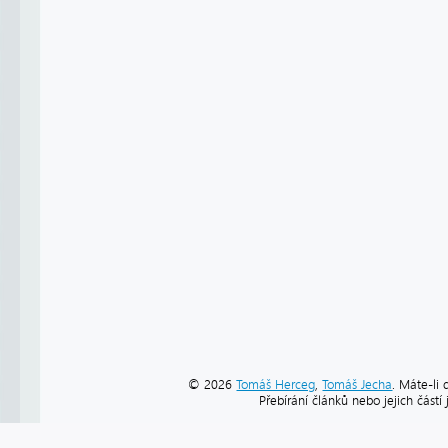
© 2026
Tomáš Herceg
,
Tomáš Jecha
. Máte-li 
Přebírání článků nebo jejich část