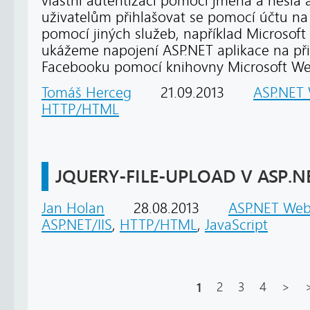
vlastní autentizaci pomocí jména a hesla
uživatelům přihlašovat se pomocí účtu na 
pomocí jiných služeb, například Microsoft 
ukážeme napojení ASP.NET aplikace na př
Facebooku pomocí knihovny Microsoft W
Tomáš Herceg
21.09.2013
ASP.NET
HTTP/HTML
JQUERY-FILE-UPLOAD V ASP.N
Jan Holan
28.08.2013
ASP.NET We
ASP.NET/IIS
,
HTTP/HTML
,
JavaScript
1
2
3
4
>