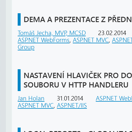
DEMA A PREZENTACE Z PŘEDN
Tomáš Jecha, MVP, MCSD
23.02.2014
ASP.NET WebForms
,
ASP.NET MVC
,
ASP.NET
Group
NASTAVENÍ HLAVIČEK PRO 
SOUBORU V HTTP HANDLERU
Jan Holan
31.01.2014
ASP.NET Web
ASP.NET MVC
,
ASP.NET/IIS