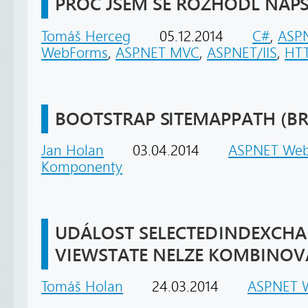
PROČ JSEM SE ROZHODL NA
Tomáš Herceg
05.12.2014
C#
,
ASP.
WebForms
,
ASP.NET MVC
,
ASP.NET/IIS
,
HT
BOOTSTRAP SITEMAPPATH (B
Jan Holan
03.04.2014
ASP.NET We
Komponenty
UDÁLOST SELECTEDINDEXCHA
VIEWSTATE NELZE KOMBINOV
Tomáš Holan
24.03.2014
ASP.NET 