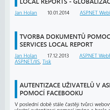
LOCAL REPORTS - GLOBALIZAC
Jan Holan
10.01.2014
ASP.NET Web
TVORBA DOKUMENTŮ POMOCI
SERVICES LOCAL REPORT
Jan Holan
17.12.2013
ASP.NET Web
ASP.NET/IIS
,
Tisk
AUTENTIZACE UŽIVATELŮ V AS
POMOCÍ FACEBOOKU
V poslední době stále častěji tvůrci webov