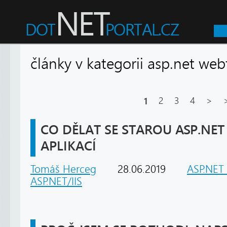
články v kategorii asp.net 
1
2
3
4
>
CO DĚLAT SE STAROU ASP.NE
APLIKACÍ
Tomáš Herceg
28.06.2019
ASP.NET
ASP.NET/IIS