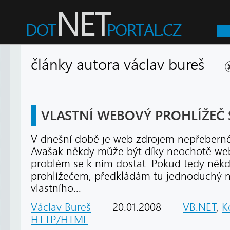
články autora václav bureš
VLASTNÍ WEBOVÝ PROHLÍŽEČ 
V dnešní době je web zdrojem nepřeberné
Avašak někdy může být díky neochotě we
problém se k nim dostat. Pokud tedy někd
prohlížečem, předkládám tu jednoduchý ná
vlastního...
Václav Bureš
20.01.2008
VB.NET
,
K
HTTP/HTML