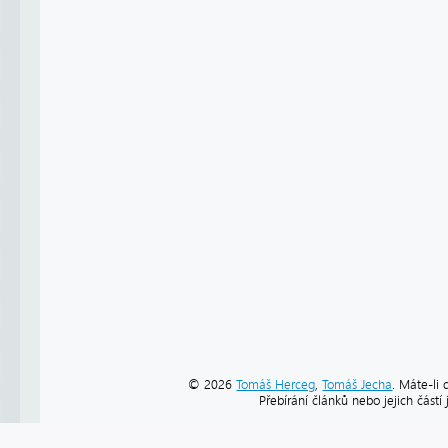
© 2026
Tomáš Herceg
,
Tomáš Jecha
. Máte-li 
Přebírání článků nebo jejich část