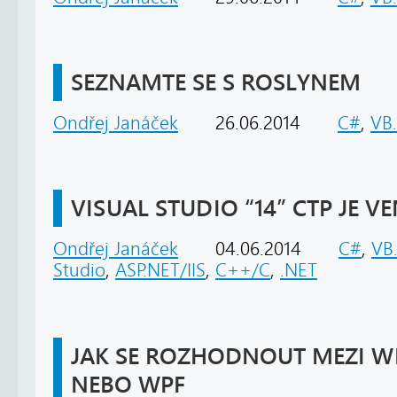
SEZNAMTE SE S ROSLYNEM
Ondřej Janáček
26.06.2014
C#
,
VB
VISUAL STUDIO “14” CTP JE V
Ondřej Janáček
04.06.2014
C#
,
VB
Studio
,
ASP.NET/IIS
,
C++/C
,
.NET
JAK SE ROZHODNOUT MEZI 
NEBO WPF