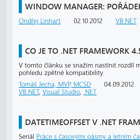
WINDOW MANAGER: POŘÁDEK
Ondřej Linhart
02.10.2012
VB.NET
CO JE TO .NET FRAMEWORK 4.
V tomto článku se snažím nastínit rozdíl m
pohledu zpětné kompatibility.
Tomáš Jecha, MVP, MCSD
04.09.2012
VB.NET
,
Visual Studio
,
.NET
DATETIMEOFFSET V .NET FR
Seriál
Práce s časovými pásmy a letním ča