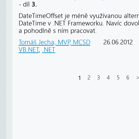
3.
- díl
DateTimeOffset je méně využívanou altern
DateTime v .NET Frameworku. Navíc dovo
a pohodlně s ním pracovat.
Tomáš Jecha, MVP, MCSD
26.06.2012
VB.NET
,
.NET
1
2
3
4
5
6