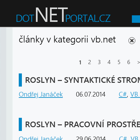
články v kategorii vb.net
1
2
3
4
5
6
ROSLYN – SYNTAKTICKÉ STR
Ondřej Janáček
06.07.2014
C#
,
VB
ROSLYN – PRACOVNÍ PROSTŘE
Ondřej Janáček
29.06.2014
C#
,
VB