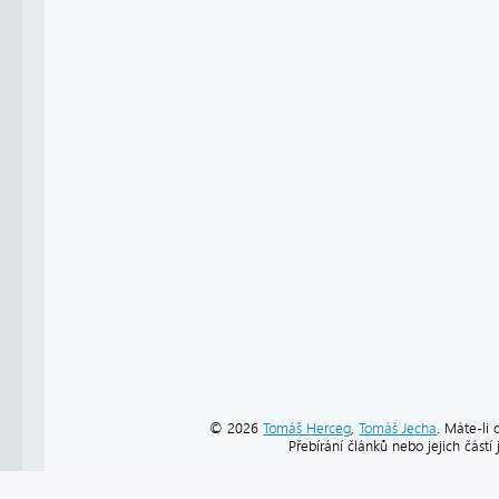
© 2026
Tomáš Herceg
,
Tomáš Jecha
. Máte-li 
Přebírání článků nebo jejich část