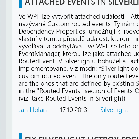
ATTACHED EVENTS IN SILVERL
Ve WPF lze vytvořit attached události - A
nazývané Custom routed events. Ty nám 
Dependency Properties, umožňují k libov
vlastní v tomto případě událost, kterou
vyvolávat a odchytávat. Ve WPF se toto pr
EventManager, kterou lze jako attached ud
RoutedEvent. V Silverlightu bohužel attac
implementované, viz msdn: “Silverlight do
custom routed event. The only routed event
are the ones that are defined by existing Si
in the "Routed Events" section of Events Ov
(viz. také Routed Events in Silverlight)
Jan Holan
17.10.2013
Silverlight