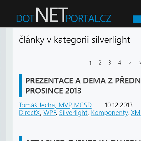
články v kategorii silverligh
1
2
3
4
>
PREZENTACE A DEMA Z PŘEDNÁ
PROSINCE 2013
Tomáš Jecha, MVP, MCSD
10.12.2013
DirectX
,
WPF
,
Silverlight
,
Komponenty
,
XM