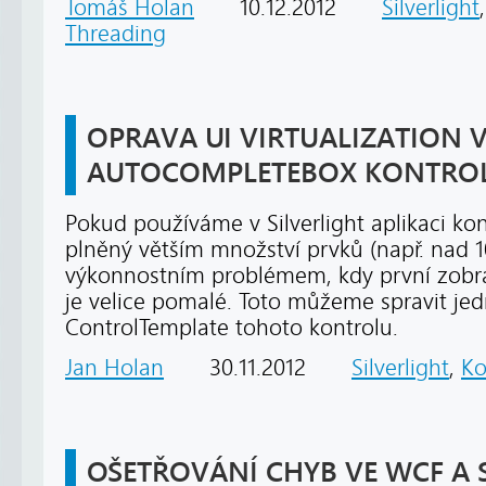
Tomáš Holan
10.12.2012
Silverlight
Threading
OPRAVA UI VIRTUALIZATION V
AUTOCOMPLETEBOX KONTRO
Pokud používáme v Silverlight aplikaci k
plněný větším množství prvků (např. nad 1
výkonnostním problémem, kdy první zob
je velice pomalé. Toto můžeme spravit j
ControlTemplate tohoto kontrolu.
Jan Holan
30.11.2012
Silverlight
,
K
OŠETŘOVÁNÍ CHYB VE WCF A 