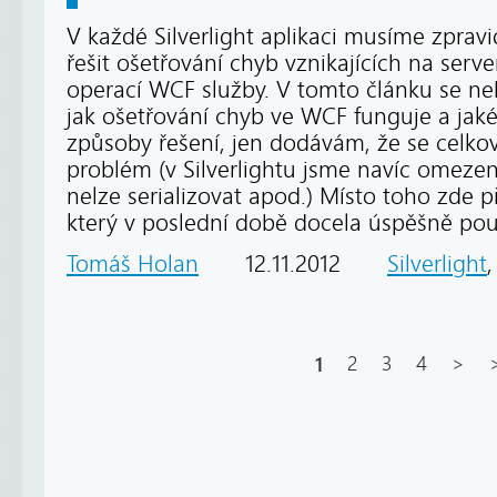
V každé Silverlight aplikaci musíme zpra
řešit ošetřování chyb vznikajících na serve
operací WCF služby. V tomto článku se n
jak ošetřování chyb ve WCF funguje a jak
způsoby řešení, jen dodávám, že se celkov
problém (v Silverlightu jsme navíc omezeni
nelze serializovat apod.) Místo toho zde 
který v poslední době docela úspěšně po
Tomáš Holan
12.11.2012
Silverlight
1
2
3
4
>