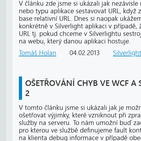
V článku zde jsme si ukázali jak nezávisle 
nebo typu aplikace sestavovat URL, když 
base relativní URL. Dnes si naopak ukáže
konkrétně v Silverlight aplikaci v případě,
URL tj. pokud chceme v Silverlightu sestr
na webu, který danou aplikaci hostuje.
Tomáš Holan
04.02.2013
Silverligh
OŠETŘOVÁNÍ CHYB VE WCF A S
2
V tomto článku jsme si ukázali jak je možné
ošetřovat výjimky, které vzniknout při zp
služby na serveru. To nám umožní buď zac
pro kterou ve službě definujeme fault ko
na klienta debug informace v případě obe