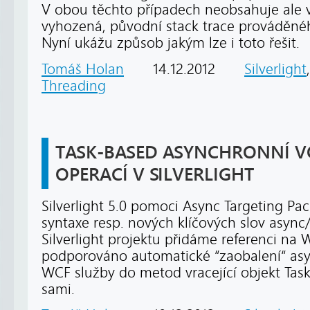
V obou těchto případech neobsahuje ale vý
vyhozená, původní stack trace prováděné
Nyní ukážu způsob jakým lze i toto řešit.
Tomáš Holan
14.12.2012
Silverlight
Threading
TASK-BASED ASYNCHRONNÍ V
OPERACÍ V SILVERLIGHT
Silverlight 5.0 pomoci Async Targeting Pa
syntaxe resp. nových klíčových slov async
Silverlight projektu přidáme referenci na
podporováno automatické “zaobalení“ asy
WCF služby do metod vracející objekt Task
sami.