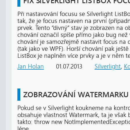
FIX SILVERLIGHT LISTBOX FOC
Při nastavování focusu se Silverlight List
tak, že je focus nastaven na první (případ
prvek. Tento “divný” stav je zobrazen na o
chování označil spíše přímo jako bug než 
chování je samozřejmě nastavit focus na 
(tak jako ve WPF). Horší chování pak ještě
ListBox je naplněn více prvky a je v něm t
Jan Holan
01.07.2013
Silverlight
,
K
ZOBRAZOVÁNÍ WATERMARKU V
Pokud se v Silverlight koukneme na kontrol 
obsahuje vlastnost Watermark, ta je vša
takto: throw new NotImplementedExceptio
lépe.