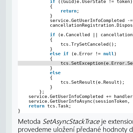
if
((Guid)e.UserState != token)
{
return
;
}
service.GetUserInfoCompleted -=
cancellationRegistration.Dispos
if
(e.Cancelled || cancellation
{
tcs.TrySetCanceled();
}
else
if
(e.Error != 
null
)
{
tcs.SetException(e.Error.Se
}
else
{
tcs.SetResult(e.Result);
}
};
service.GetUserInfoCompleted += handler
service.GetUserInfoAsync(sessionToken, 
return
tcs.Task;
}
Metoda
SetAsyncStackTrace
je extensi
provedeme uložení předané hodnoty d