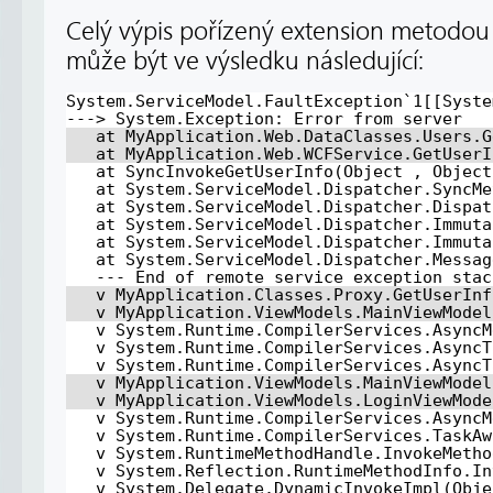
Celý výpis pořízený extension metodo
může být ve výsledku následující:
System.ServiceModel.FaultException`1[[Syste
---> System.Exception: Error from server
at MyApplication.Web.DataClasses.Users.G
at MyApplication.Web.WCFService.GetUserI
at SyncInvokeGetUserInfo(Object , Object
at System.ServiceModel.Dispatcher.SyncMe
at System.ServiceModel.Dispatcher.Dispat
at System.ServiceModel.Dispatcher.Immuta
at System.ServiceModel.Dispatcher.Immuta
at System.ServiceModel.Dispatcher.Messag
--- End of remote service exception stac
v MyApplication.Classes.Proxy.GetUserInf
v MyApplication.ViewModels.MainViewModel
v System.Runtime.CompilerServices.AsyncM
v System.Runtime.CompilerServices.AsyncT
v System.Runtime.CompilerServices.AsyncT
v MyApplication.ViewModels.MainViewModel
v MyApplication.ViewModels.LoginViewMode
v System.Runtime.CompilerServices.AsyncM
v System.Runtime.CompilerServices.TaskAw
v System.RuntimeMethodHandle.InvokeMetho
v System.Reflection.RuntimeMethodInfo.In
v System.Delegate.DynamicInvokeImpl(Obje