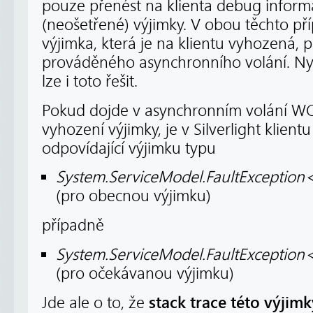
pouze přenést na klienta debug inform
(neošetřené) výjimky. V obou těchto p
výjimka, která je na klientu vyhozená, 
prováděného asynchronního volání. N
lze i toto řešit.
Pokud dojde v asynchronním volání WC
vyhození výjimky, je v Silverlight klien
odpovídající výjimku typu
System.ServiceModel.FaultException
(pro obecnou výjimku)
případně
System.ServiceModel.FaultException
(pro očekávanou výjimku)
stack trace této výjim
Jde ale o to, že