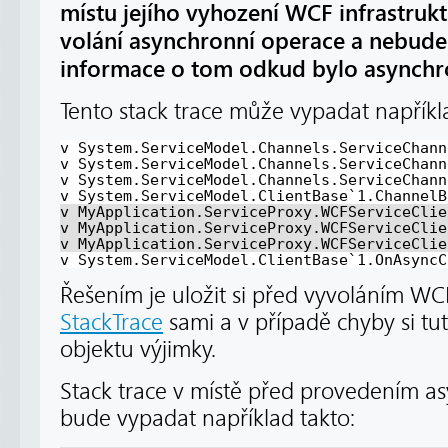
místu jejího vyhození WCF infrastruk
volání asynchronní operace a
nebude 
informace o tom odkud bylo asynchr
Tento stack trace může vypadat napříkla
v System.ServiceModel.Channels.ServiceChann
v System.ServiceModel.Channels.ServiceChann
v System.ServiceModel.Channels.ServiceChann
v System.ServiceModel.ClientBase`1.ChannelB
v MyApplication.ServiceProxy.WCFServiceClie
v MyApplication.ServiceProxy.WCFServiceClie
v MyApplication.ServiceProxy.WCFServiceClie
v System.ServiceModel.ClientBase`1.OnAsyncC
Řešením je uložit si před vyvoláním WC
StackTrace
sami a v případě chyby si tut
objektu výjimky.
Stack trace v místě před provedením a
bude vypadat například takto: