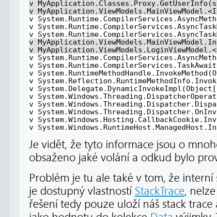
v MyApplication.Classes.Proxy.GetUserInfo(s
v MyApplication.ViewModels.MainViewModel.<I
v System.Runtime.CompilerServices.AsyncMeth
v System.Runtime.CompilerServices.AsyncTask
v System.Runtime.CompilerServices.AsyncTask
v MyApplication.ViewModels.MainViewModel.In
v MyApplication.ViewModels.LoginViewModel.<
v System.Runtime.CompilerServices.AsyncMeth
v System.Runtime.CompilerServices.TaskAwait
v System.RuntimeMethodHandle.InvokeMethod(O
v System.Reflection.RuntimeMethodInfo.Invok
v System.Delegate.DynamicInvokeImpl(Object[
v System.Windows.Threading.DispatcherOperat
v System.Windows.Threading.Dispatcher.Dispa
v System.Windows.Threading.Dispatcher.OnInv
v System.Windows.Hosting.CallbackCookie.Inv
v System.Windows.RuntimeHost.ManagedHost.In
Je vidět, že tyto informace jsou o mnoh
obsaženo jaké volání a odkud bylo pro
Problém je tu ale také v tom, že interní 
je dostupný vlastností
StackTrace
, nelz
řešení tedy pouze uloží náš stack trac