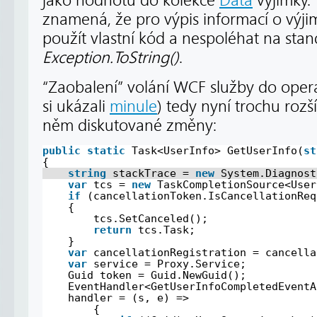
jako hodnotu do kolekce
Data
výjimky. 
znamená, že pro výpis informací o výji
použít vlastní kód a nespoléhat na sta
Exception.ToString()
.
“Zaobalení” volání WCF služby do ope
si ukázali
minule
) tedy nyní trochu roz
něm diskutované změny:
public
static
Task<UserInfo> GetUserInfo(
st
{
string
stackTrace = 
new
System.Diagnost
var
tcs = 
new
TaskCompletionSource<User
if
(cancellationToken.IsCancellationReq
{
tcs.SetCanceled();
return
tcs.Task;
}
var
cancellationRegistration = cancella
var
service = Proxy.Service;
Guid token = Guid.NewGuid();
EventHandler<GetUserInfoCompletedEventA
handler = (s, e) =>
{