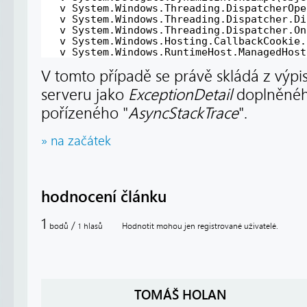
v System.Windows.Threading.DispatcherOpe
v System.Windows.Threading.Dispatcher.Di
v System.Windows.Threading.Dispatcher.On
v System.Windows.Hosting.CallbackCookie.
v System.Windows.RuntimeHost.ManagedHost
V tomto případě se právě skládá z výp
serveru jako
ExceptionDetail
doplněnéh
pořízeného "
AsyncStackTrace
".
» na začátek
hodnocení článku
1
/
bodů
hlasů
Hodnotit mohou jen registrované uživatelé.
1
TOMÁŠ HOLAN