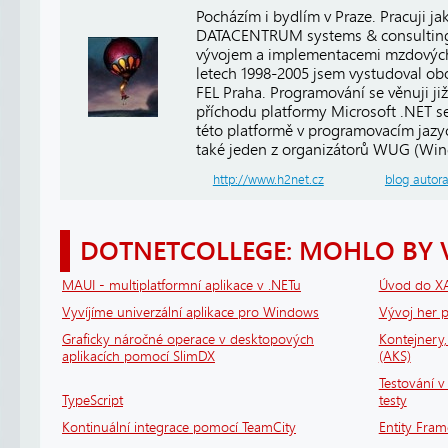
Pocházím i bydlím v Praze. Pracuji j
DATACENTRUM systems & consulting, 
vývojem a implementacemi mzdových
letech 1998-2005 jsem vystudoval ob
FEL Praha. Programování se věnuji již
příchodu platformy Microsoft .NET se
této platformě v programovacím jaz
také jeden z organizátorů WUG (Win
http://www.h2net.cz
blog autor
DOTNETCOLLEGE: MOHLO BY 
MAUI - multiplatformní aplikace v .NETu
Úvod do X
Vyvíjíme univerzální aplikace pro Windows
Vývoj her
Graficky náročné operace v desktopových
Kontejnery
aplikacích pomocí SlimDX
(AKS)
Testování v 
TypeScript
testy
Kontinuální integrace pomocí TeamCity
Entity Fram