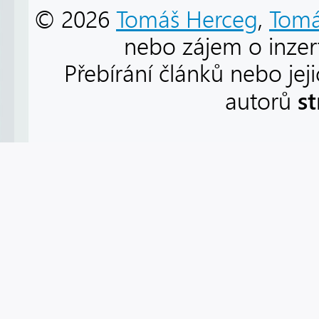
© 2026
Tomáš Herceg
,
Tomá
nebo zájem o inzert
Přebírání článků nebo jej
s
autorů