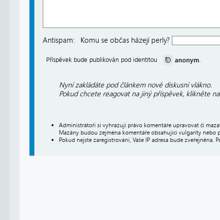
Antispam:
Komu se občas házejí perly?
anonym
Příspěvek bude publikován pod identitou
.
Nyní zakládáte pod článkem nové diskusní vlákno.
Pokud chcete reagovat na jiný příspěvek, klikněte n
Administrátoři si vyhrazují právo komentáře upravovat či maz
Mazány budou zejména komentáře obsahující vulgarity nebo p
Pokud nejste zaregistrováni, Vaše IP adresa bude zveřejněna. P