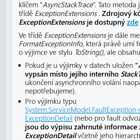
klíčem “
AsyncStackTrace
”. Tato metoda
Zdrojový kó
třídě
ExceptionExtensions
.
ExceptionExtensions
je dostupný
zde
Ve třídě
ExceptionExtensions
je dále m
FormatExceptionInfo
, která právě umí 
o výjimce ve stylu
ToString()
, ale obsahu
"
Pokud je u výjimky v datech uložen
vypsán místo jejího interního
Stack
ukončení asynchronního volání naop
nepotřebujeme).
Pro výjimku typu
System.ServiceModel.FaultException
ExceptionDetail
(nebo pro fault odvo
jsou do výpisu zahrnuté informace 
ExceptionDetail
včetně jeho hierarc