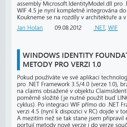
assembly Microsoft.IdentityModel.dll pro 
WIF 4.5 je nyní kompletně integrována do
Koukneme se na rozdíly v architektuře a v
Jan Holan
09.08.2012
.NET
,
WIF
WINDOWS IDENTITY FOUNDAT
METODY PRO VERZI 1.0
Pokud používáte ve své aplikaci technolog
pro .NET Framework 3.5/4.0 (verze 1.0), brz
na claims obsažené v objektu ClaimsIdentit
poměrně složité (je nutné použít buď LI
cyklus). Po integraci WIF přímo do .NET 
verzi 4.5 (nyní k dispozici v RC) dojde v
A mezitím než se tak stane jsem připravil
portují metody nové verze i do verze sou