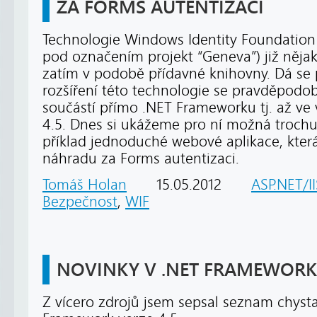
ZA FORMS AUTENTIZACI
Technologie Windows Identity Foundation 
pod označením projekt “Geneva”) již nějako
zatím v podobě přídavné knihovny. Dá se 
rozšíření této technologie se pravděpod
součástí přímo .NET Frameworku tj. až ve
4.5. Dnes si ukážeme pro ní možná trochu 
příklad jednoduché webové aplikace, kter
náhradu za Forms autentizaci.
Tomáš Holan
15.05.2012
ASP.NET/II
Bezpečnost
,
WIF
NOVINKY V .NET FRAMEWORK 
Z vícero zdrojů jsem sepsal seznam chyst