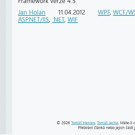
Framework verze 4.5.
Jan Holan
11.04.2012
WPF
,
WCF/W
ASP.NET/IIS
,
.NET
,
WIF
© 2026
Tomáš Herceg
,
Tomáš Jecha
. Máte-li 
Přebírání článků nebo jejich část