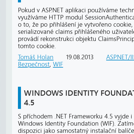
Pokud v ASP.NET aplikaci používáme techno
využíváme HTTP modul SessionAuthentica
o to, že po přihlášení je vytvořeno cookie
serializované claims přihlášeného uživate
provádí rekonstrukci objektu ClaimsPrinci
tomto cookie.
Tomáš Holan
19.08.2013
ASP.NET/II
Bezpečnost
,
WIF
WINDOWS IDENTITY FOUNDATI
4.5
S příchodem .NET Frameworku 4.5 vyjde i
Windows Identity Foundation (WIF). Zatímc
dispozici jako samostatný instalační balíč