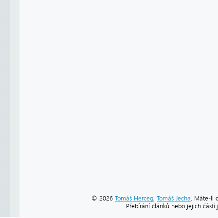
© 2026
Tomáš Herceg
,
Tomáš Jecha
. Máte-li 
Přebírání článků nebo jejich část