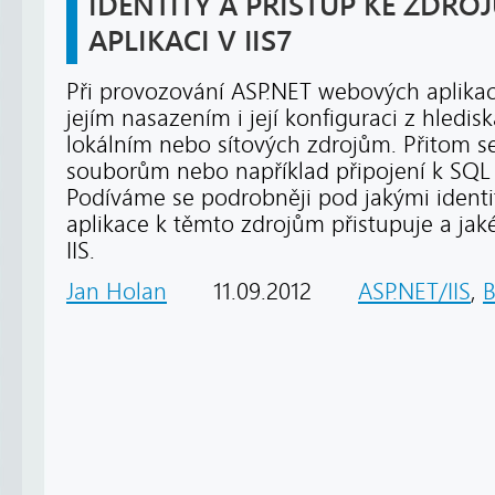
IDENTITY A PŘISTUP KE ZDRO
APLIKACI V IIS7
Při provozování ASP.NET webových aplikac
jejím nasazením i její konfiguraci z hledis
lokálním nebo sítových zdrojům. Přitom s
souborům nebo například připojení k SQL 
Podíváme se podrobněji pod jakými ident
aplikace k těmto zdrojům přistupuje a jak
IIS.
Jan Holan
11.09.2012
ASP.NET/IIS
,
B