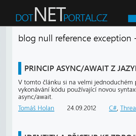
blog null reference exceptio
PRINCIP ASYNC/AWAIT Z JAZYK
V tomto článku si na velmi jednoduchém p
vykonávání kódu používající novou syntaxi
async/await.
Tomáš Holan
24.09.2012
C#
,
Threa