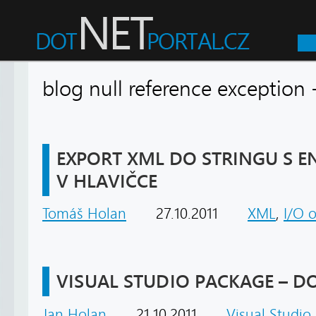
blog null reference exception
EXPORT XML DO STRINGU S 
V HLAVIČCE
Tomáš Holan
27.10.2011
XML
,
I/O 
VISUAL STUDIO PACKAGE – D
Jan Holan
21.10.2011
Visual Studio
,