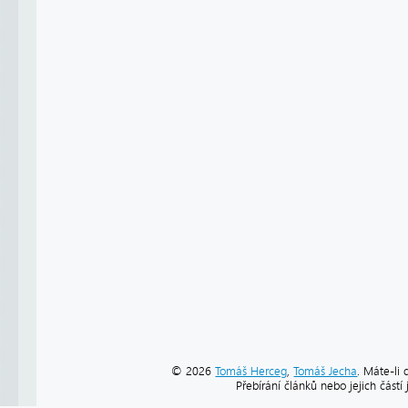
© 2026
Tomáš Herceg
,
Tomáš Jecha
. Máte-li 
Přebírání článků nebo jejich část