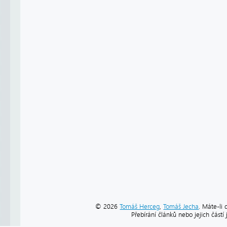
© 2026
Tomáš Herceg
,
Tomáš Jecha
. Máte-li 
Přebírání článků nebo jejich část