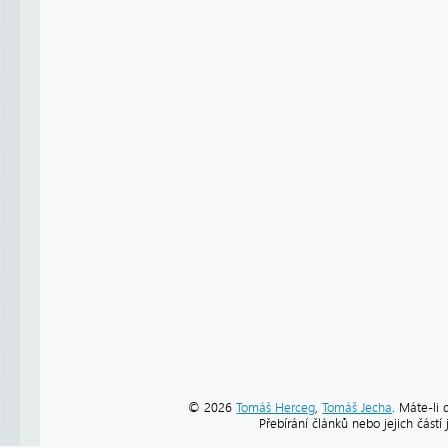
© 2026
Tomáš Herceg
,
Tomáš Jecha
. Máte-li 
Přebírání článků nebo jejich část