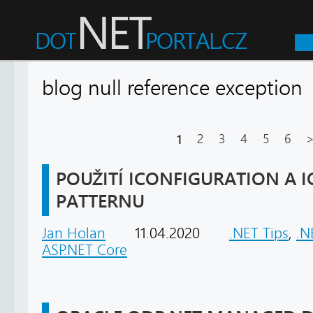
blog null reference excepti
1
2
3
4
5
6
POUŽITÍ ICONFIGURATION A 
PATTERNU
Jan Holan
11.04.2020
.NET Tips
,
.N
ASP.NET Core