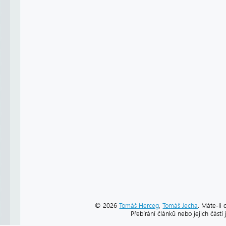
© 2026
Tomáš Herceg
,
Tomáš Jecha
. Máte-li 
Přebírání článků nebo jejich část