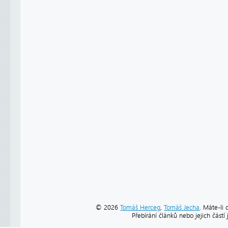
© 2026
Tomáš Herceg
,
Tomáš Jecha
. Máte-li 
Přebírání článků nebo jejich část