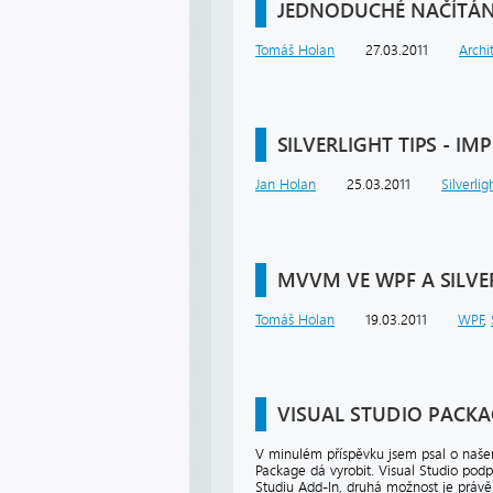
JEDNODUCHÉ NAČÍTÁN
Tomáš Holan
27.03.2011
Archi
SILVERLIGHT TIPS - IM
Jan Holan
25.03.2011
Silverlig
MVVM VE WPF A SILVE
Tomáš Holan
19.03.2011
WPF
,
VISUAL STUDIO PACKA
V minulém příspěvku jsem psal o našem
Package dá vyrobit. Visual Studio podpo
Studiu Add-In, druhá možnost je právě