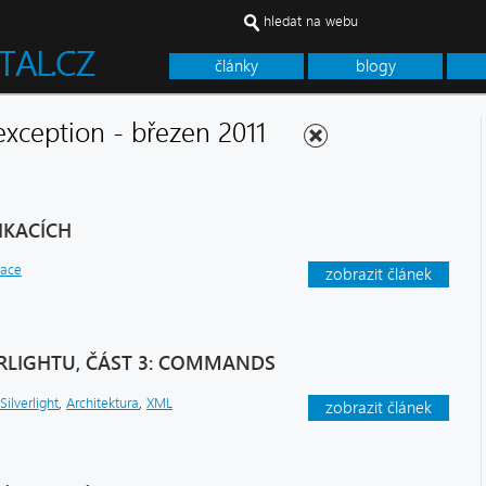
hledat na webu
články
blogy
e exception - březen 2011
IKACÍCH
race
zobrazit článek
RLIGHTU, ČÁST 3: COMMANDS
Silverlight
,
Architektura
,
XML
zobrazit článek