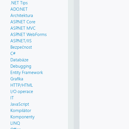
.NET Tips
ADO.NET
Architektura
ASP.NET Core
ASP.NET MVC
ASP.NET WebForms
ASP.NET/IIS
Bezpečnost
C#
Databáze
Debugging
Entity Framework
Grafika
HTTP/HTML
I/O operace
IT
JavaScript
Kompilátor
Komponenty
LINQ