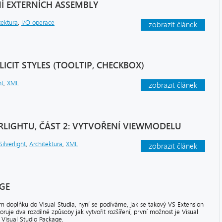
Í EXTERNÍCH ASSEMBLY
tektura
,
I/O operace
zobrazit článek
PLICIT STYLES (TOOLTIP, CHECKBOX)
ht
,
XML
zobrazit článek
RLIGHTU, ČÁST 2: VYTVOŘENÍ VIEWMODELU
Silverlight
,
Architektura
,
XML
zobrazit článek
GE
 doplňku do Visual Studia, nyní se podíváme, jak se takový VS Extension
ruje dva rozdílné způsoby jak vytvořit rozšíření, první možnost je Visual
 Visual Studio Package.