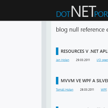
blog null referenc
RESOURCES V .NET APL
Jan Holan
29.03.2011
I/O ope
MVVM VE WPF A SILVE
Tomáš Holan
28.03.2011
WPF
,