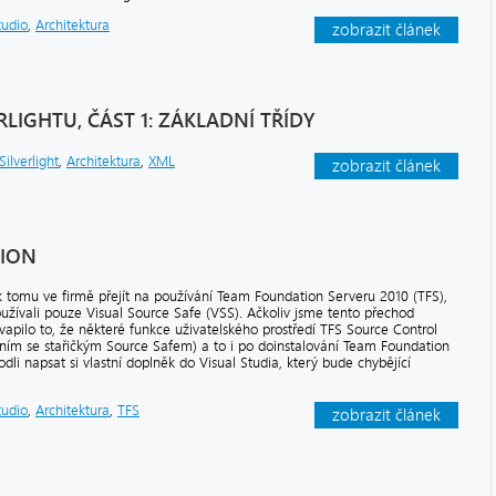
tudio
,
Architektura
zobrazit článek
LIGHTU, ČÁST 1: ZÁKLADNÍ TŘÍDY
Silverlight
,
Architektura
,
XML
zobrazit článek
SION
k tomu ve firmě přejít na používání Team Foundation Serveru 2010 (TFS),
užívali pouze Visual Source Safe (VSS). Ačkoliv jsme tento přechod
kvapilo to, že některé funkce uživatelského prostředí TFS Source Control
náním se stařičkým Source Safem) a to i po doinstalování Team Foundation
dli napsat si vlastní doplněk do Visual Studia, který bude chybějící
tudio
,
Architektura
,
TFS
zobrazit článek