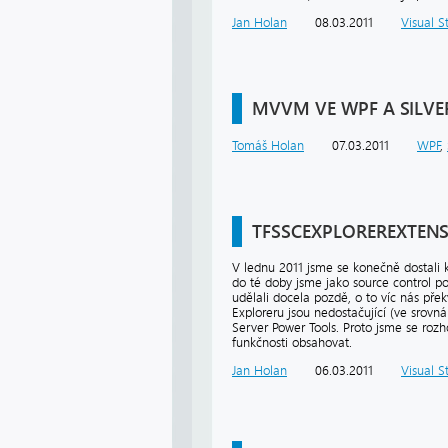
Jan Holan
08.03.2011
Visual S
MVVM VE WPF A SILVER
Tomáš Holan
07.03.2011
WPF
,
TFSSCEXPLOREREXTEN
V lednu 2011 jsme se konečně dostali 
do té doby jsme jako source control po
udělali docela pozdě, o to víc nás pře
Exploreru jsou nedostačující (ve srov
Server Power Tools. Proto jsme se rozho
funkčnosti obsahovat.
Jan Holan
06.03.2011
Visual S