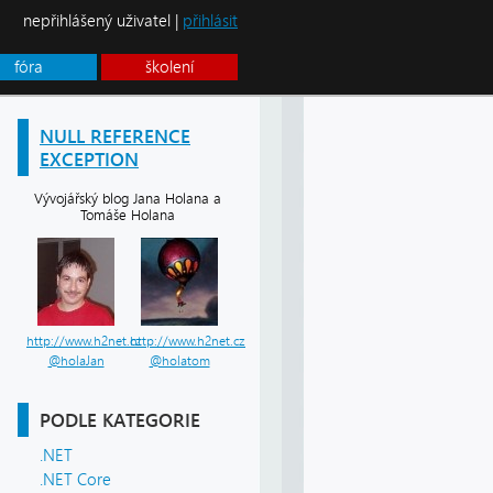
nepřihlášený uživatel |
přihlásit
fóra
školení
NULL REFERENCE
EXCEPTION
Vývojářský blog Jana Holana a
Tomáše Holana
http://www.h2net.cz
http://www.h2net.cz
@holaJan
@holatom
PODLE KATEGORIE
.NET
.NET Core