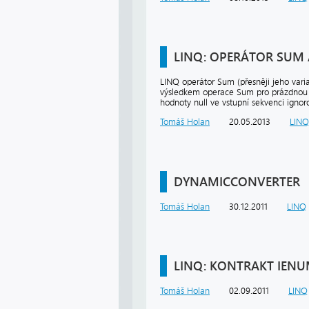
LINQ: OPERÁTOR SUM
LINQ operátor Sum (přesněji jeho varian
výsledkem operace Sum pro prázdnou se
hodnoty null ve vstupní sekvenci ignor
Tomáš Holan
20.05.2013
LINQ
DYNAMICCONVERTER
Tomáš Holan
30.12.2011
LINQ
LINQ: KONTRAKT IEN
Tomáš Holan
02.09.2011
LINQ