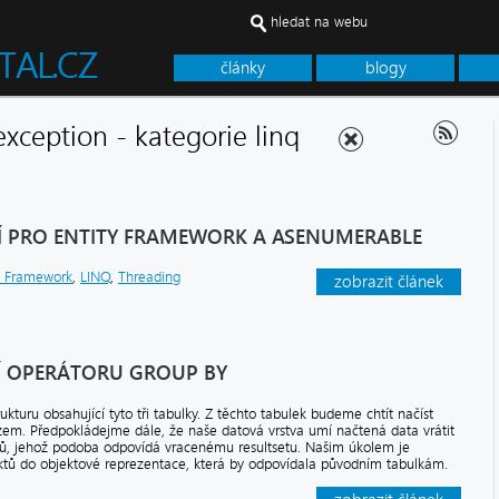
hledat na webu
články
blogy
 exception - kategorie linq
 PRO ENTITY FRAMEWORK A ASENUMERABLE
y Framework
,
LINQ
,
Threading
zobrazit článek
TÍ OPERÁTORU GROUP BY
uru obsahující tyto tři tabulky. Z těchto tabulek budeme chtít načíst
em. Předpokládejme dále, že naše datová vrstva umí načtená data vrátit
tů, jehož podoba odpovídá vracenému resultsetu. Našim úkolem je
ktů do objektové reprezentace, která by odpovídala původním tabulkám.