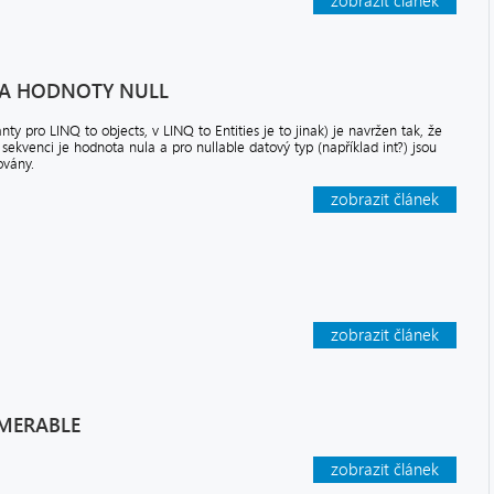
zobrazit článek
 A HODNOTY NULL
ty pro LINQ to objects, v LINQ to Entities je to jinak) je navržen tak, že
kvenci je hodnota nula a pro nullable datový typ (například int?) jsou
ovány.
zobrazit článek
zobrazit článek
UMERABLE
zobrazit článek