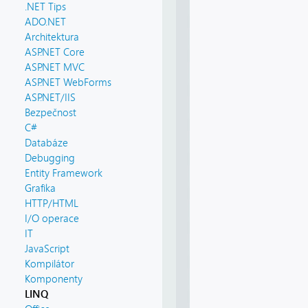
.NET Tips
ADO.NET
Architektura
ASP.NET Core
ASP.NET MVC
ASP.NET WebForms
ASP.NET/IIS
Bezpečnost
C#
Databáze
Debugging
Entity Framework
Grafika
HTTP/HTML
I/O operace
IT
JavaScript
Kompilátor
Komponenty
LINQ