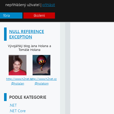
nepřihlášený uživatel |
přihlásit
fóra
školení
NULL REFERENCE
EXCEPTION
Vývojářský blog Jana Holana a
Tomáše Holana
http://www.h2net.cz
http://www.h2net.cz
@holaJan
@holatom
PODLE KATEGORIE
.NET
.NET Core