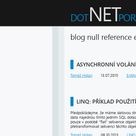
blog null reference
ASYNCHRONNÍ VOLÁNÍ
Tomáš Holan
13.07.2015
Entit
LINQ: PŘÍKLAD POUŽI
Předpokládejme, že máme datovou strukt
data najednou tímto jedním SQL dotaz
pouze v podobě “flat” sekvence objek
přetransformovat sekvenci těchto obje
Tomáš Holan
08.10.2013
LINQ