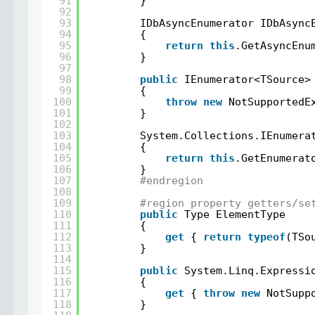
91
}
92
93
IDbAsyncEnumerator IDbAsync
94
{
95
return
this
.GetAsyncEnu
96
}
97
98
public
IEnumerator<TSource>
99
{
100
throw
new
NotSupportedE
101
}
102
103
System.Collections.IEnumera
104
{
105
return
this
.GetEnumerat
106
}
107
#endregion
108
109
#region property getters/se
110
public
Type ElementType
111
{
112
get
{ 
return
typeof
(TSo
113
}
114
115
public
System.Linq.Expressi
116
{
117
get
{ 
throw
new
NotSupp
118
}