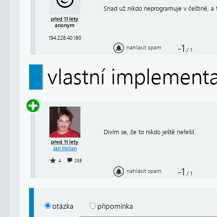
Snad už nikdo neprogramuje v češtině, a ta 
před 11 lety
anonym
194.228.40.180
-1
nahlásit spam
/
1
vlastní implement
Divím se, že to nikdo ještě neřešil.
před 11 lety
Jan Holan
4
258
-1
nahlásit spam
/
1
otázka
připomínka