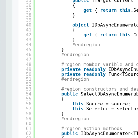
35
public
TTarget Current
36
{
37
get
{ 
return
this
.S
38
}
39
40
object
IDbAsyncEnumerat
41
{
42
get
{ 
return
this
.C
43
}
44
#endregion
45
}
46
#endregion
47
48
#region member varible and 
49
private
readonly
IDbAsyncEn
50
private
readonly
Func<TSour
51
#endregion
52
53
#region constructors and de
54
public
SelectDbAsyncEnumera
55
{
56
this
.Source = source;
57
this
.Selector = selecto
58
}
59
#endregion
60
61
#region action methods
62
public
IDbAsyncEnumerator<T