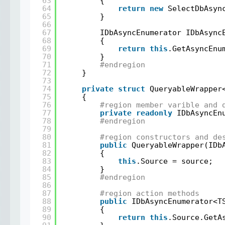
63
{
64
return
new
SelectDbAsyn
65
}
66
67
IDbAsyncEnumerator IDbAsync
68
{
69
return
this
.GetAsyncEnu
70
}
71
#endregion
72
}
73
74
private
struct
QueryableWrapper
75
{
76
#region member varible and 
77
private
readonly
IDbAsyncEn
78
#endregion
79
80
#region constructors and de
81
public
QueryableWrapper(IDb
82
{
83
this
.Source = source;
84
}
85
#endregion
86
87
#region action methods
88
public
IDbAsyncEnumerator<T
89
{
90
return
this
.Source.GetA