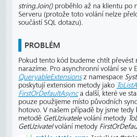
string.Join()
proběhlo až na klientu po 
Serveru (protože toto volání nelze přel
součástí SQL dotazu).
PROBLÉM
Pokud tento kód budeme chtít převést 
narazíme. Pro asynchronní volání se v E
QueryableExtensions
z namespace
Sys
poskytují extension metody jako
ToList
FirstOrDefaultAsync
a další, které ve s
pouze použijeme místo původních synch
hotovo. V našem případě by jsme tedy k
metodě
GetUzivatele
volání metody
To
GetUzivatel
volání metody
FirstOrDefa