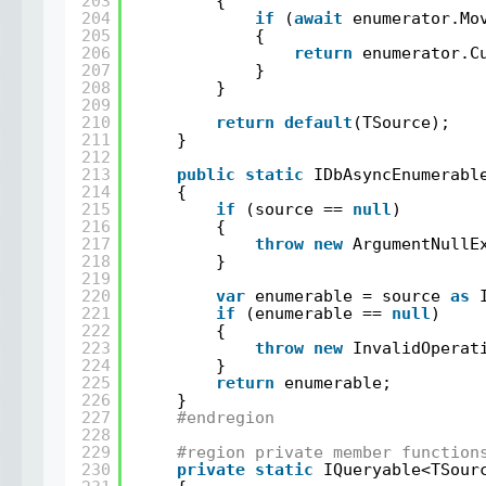
203
{
204
if
(
await
enumerator.Mo
205
{
206
return
enumerator.C
207
}
208
}
209
210
return
default
(TSource);
211
}
212
213
public
static
IDbAsyncEnumerabl
214
{
215
if
(source == 
null
)
216
{
217
throw
new
ArgumentNullE
218
}
219
220
var
enumerable = source 
as
221
if
(enumerable == 
null
)
222
{
223
throw
new
InvalidOperat
224
}
225
return
enumerable;
226
}
227
#endregion
228
229
#region private member function
230
private
static
IQueryable<TSour