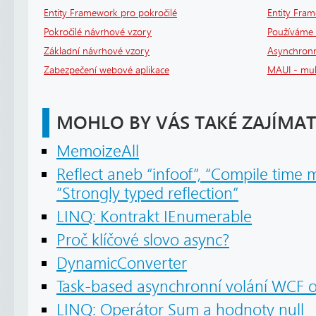
Entity Framework pro pokročilé
Entity Fra
Pokročilé návrhové vzory
Používáme 
Základní návrhové vzory
Asynchronní
Zabezpečení webové aplikace
MAUI - mult
MOHLO BY VÁS TAKÉ ZAJÍMAT
MemoizeAll
Reflect
aneb “infoof”, “Compile time 
”Strongly typed reflection”
LINQ: Kontrakt IEnumerable
Proč klíčové slovo async?
DynamicConverter
Task-based asynchronní volání WCF op
LINQ: Operátor Sum a hodnoty null