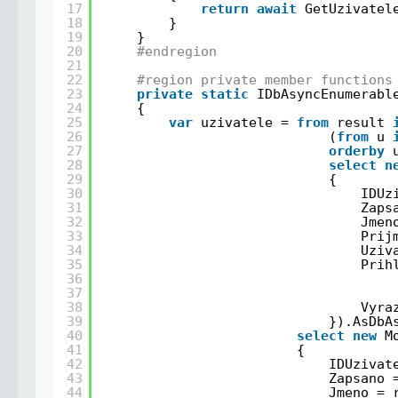
17
return
await
GetUzivatel
18
}
19
}
20
#endregion
21
22
#region private member functions
23
private
static
IDbAsyncEnumerabl
24
{
25
var
uzivatele = 
from
result 
26
(
from
u 
27
orderby
28
select
n
29
{
30
IDUz
31
Zaps
32
Jmen
33
Prij
34
Uziv
35
Prih
36
37
38
Vyra
39
}).AsDbA
40
select
new
M
41
{
42
IDUzivat
43
Zapsano 
44
Jmeno = 