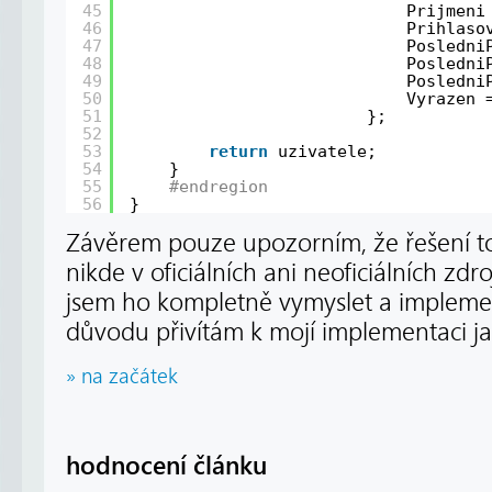
45
Prijmeni
46
Prihlaso
47
Posledni
48
Posledni
49
Posledni
50
Vyrazen 
51
};
52
53
return
uzivatele;
54
}
55
#endregion
56
}
Závěrem pouze upozorním, že řešení 
nikde v oficiálních ani neoficiálních zdr
jsem ho kompletně vymyslet a impleme
důvodu přivítám k mojí implementaci j
» na začátek
hodnocení článku