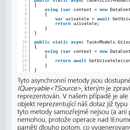
1
public
static
async
Task<IList<Model
2
{
3
using
(
var
context = 
new
DataCon
4
{
5
var
uzivatele = 
await
GetUzi
6
return
uzivatele;
7
}
8
}
9
10
public
static
async
Task<Models.Uziv
11
{
12
using
(
var
context = 
new
DataCon
13
{
14
return
await
GetUzivatele(co
15
}
16
}
Tyto asynchronní metody jsou dostupné
IQueryable<TSource>
, kterým je zprav
reprezentován. V našem případě je ale
objekt reprezentující náš dotaz již typu
tyto metody samozřejmě nejsou (a ani p
nemohou, protože operace nad IEnumera
paměti dlouho potom, co vygenerovaný 