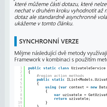
které můžeme části dotazu, které nelze
nechat v druhém kroku vyhodnotit až na
dotaz ale standardně asynchronně volat 
ukážeme v tomto článku.
SYNCHRONNÍ VERZE
Mějme následující dvě metody využívajíc
Framework v kombinaci s použitím me
1
public
static
class
UzivateleService
2
{
3
#region action methods
4
public
static
IList<Models.Uziva
5
{
6
using
(
var
context = 
new
Dat
7
{
8
var
uzivatele = GetUziva
9
return
uzivatele;
10
}
11
}