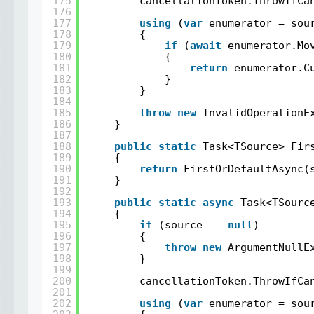
175
cancellationToken.ThrowIfCa
176
177
using
(
var
enumerator = sou
178
{
179
if
(
await
enumerator.Mo
180
{
181
return
enumerator.C
182
}
183
}
184
185
throw
new
InvalidOperationE
186
}
187
188
public
static
Task<TSource> Fir
189
{
190
return
FirstOrDefaultAsync(
191
}
192
193
public
static
async
Task<TSourc
194
{
195
if
(source == 
null
)
196
{
197
throw
new
ArgumentNullE
198
}
199
200
cancellationToken.ThrowIfCa
201
202
using
(
var
enumerator = sou