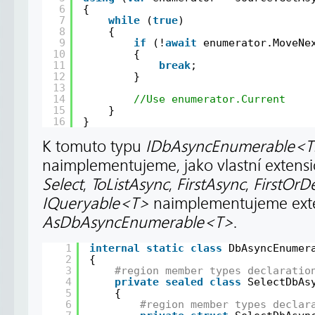
6
{
7
while
(
true
)
8
{
9
if
(!
await
enumerator.MoveNe
10
{
11
break
;
12
}
13
14
//Use enumerator.Current
15
}
16
}
K tomuto typu
IDbAsyncEnumerable<T
naimplementujeme, jako vlastní extens
Select
,
ToListAsync
,
FirstAsync
,
FirstOrD
IQueryable<T>
naimplementujeme ext
AsDbAsyncEnumerable<T>
.
1
internal
static
class
DbAsyncEnumer
2
{
3
#region member types declaratio
4
private
sealed
class
SelectDbAs
5
{
6
#region member types declar