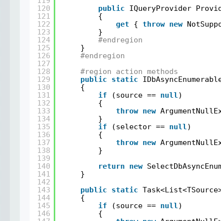
119
120
public
IQueryProvider Provi
121
{
122
get
{ 
throw
new
NotSupp
123
}
124
#endregion
125
}
126
#endregion
127
128
#region action methods
129
public
static
IDbAsyncEnumerabl
130
{
131
if
(source == 
null
)
132
{
133
throw
new
ArgumentNullE
134
}
135
if
(selector == 
null
)
136
{
137
throw
new
ArgumentNullE
138
}
139
140
return
new
SelectDbAsyncEnu
141
}
142
143
public
static
Task<List<TSource
144
{
145
if
(source == 
null
)
146
{