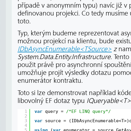
případě v anonymním typu) navíc již v
definovanou projekci. Co tedy musíme 
toto.
Typ, kterým budeme reprezentovat asy
možnou projekcí na klientu, bude existuj
IDbAsyncEnumerable<TSource>
z
nam
System.Data.Entity.Infrastructure
. Tento
použit právě pro asynchronní spouštěn
umožňuje projít výsledky dotazu pomoc
enumerátor kontraktu.
Toto si lze demonstrovat například kó
libovolný EF dotaz typu
IQueryable<T>
1
var
query = 
/*EF LINQ query*/
2
3
var
source = (IDbAsyncEnumerable<T>)
4
5
using
(
var
enumerator = source.GetAs