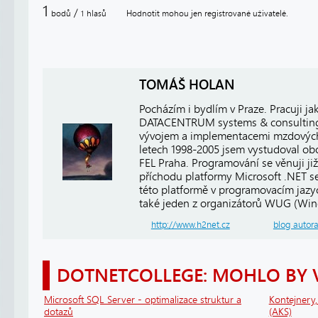
1
/
bodů
hlasů
Hodnotit mohou jen registrované uživatelé.
1
TOMÁŠ HOLAN
Pocházím i bydlím v Praze. Pracuji j
DATACENTRUM systems & consulting, 
vývojem a implementacemi mzdových
letech 1998-2005 jsem vystudoval ob
FEL Praha. Programování se věnuji již
příchodu platformy Microsoft .NET se
této platformě v programovacím jaz
také jeden z organizátorů WUG (Win
http://www.h2net.cz
blog autor
DOTNETCOLLEGE: MOHLO BY 
Microsoft SQL Server - optimalizace struktur a
Kontejnery
dotazů
(AKS)