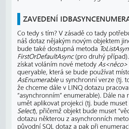
ZAVEDENÍ IDBASYNCENUMERA
Co tedy s tím? V zásadě co tady potřeb
náš dotaz nějakým novým objektem jin
bude také dostupná metoda
ToListAsyn
FirstOrDefaultAsync
(pro druhý případ). 
získat voláním nové metody
As<něco>
queryable, která se bude používat mís
AsEnumerable
u synchronní verze (tj.
že chceme dále v LINQ dotazu pracovat 
“asynchronním” enumerable). Dále na 
umět aplikovat projekci (tj. bude mus
Select
), přičemž objekt bude muset “vědě
dotazu některou z asynchronních meto
původní SQL dotaz a pak při enumerac