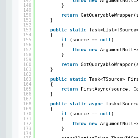
147
throw
new
ArgumentNullE
148
}
149
150
return
GetQueryableWrapper(
151
}
152
153
public
static
Task<List<TSource
154
{
155
if
(source == 
null
)
156
{
157
throw
new
ArgumentNullE
158
}
159
160
return
GetQueryableWrapper(
161
}
162
163
public
static
Task<TSource> Fir
164
{
165
return
FirstAsync(source, C
166
}
167
168
public
static
async
Task<TSourc
169
{
170
if
(source == 
null
)
171
{
172
throw
new
ArgumentNullE
173
}
174