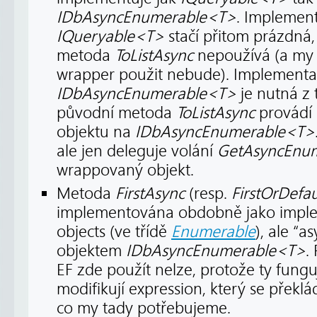
IDbAsyncEnumerable<T>
. Implement
IQueryable<T>
stačí přitom prázdná,
metoda
ToListAsync
nepoužívá (a my v
wrapper použit nebude). Implement
IDbAsyncEnumerable<T>
je nutná z
původní metoda
ToListAsync
provádí 
objektu na
IDbAsyncEnumerable<T>
ale jen deleguje volání
GetAsyncEnum
wrappovaný objekt.
Metoda
FirstAsync
(resp.
FirstOrDefa
implementována obdobně jako imple
objects (ve třídě
Enumerable
), ale “
objektem
IDbAsyncEnumerable<T>
.
EF zde použít nelze, protože ty fungu
modifikují expression, který se překl
co my tady potřebujeme.