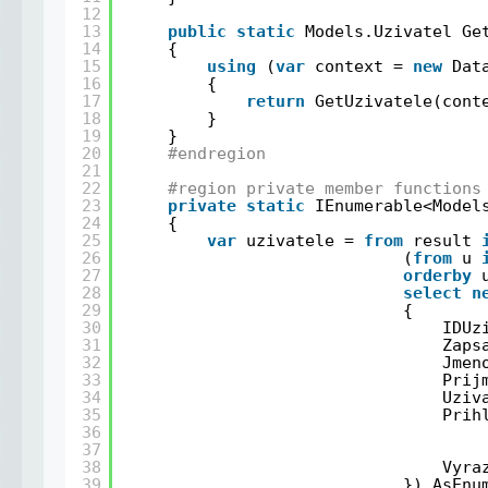
12
13
public
static
Models.Uzivatel Ge
14
{
15
using
(
var
context = 
new
Dat
16
{
17
return
GetUzivatele(cont
18
}
19
}
20
#endregion
21
22
#region private member functions
23
private
static
IEnumerable<Model
24
{
25
var
uzivatele = 
from
result 
26
(
from
u 
27
orderby
28
select
n
29
{
30
IDUz
31
Zaps
32
Jmen
33
Prij
34
Uziv
35
Prih
36
37
38
Vyra
39
}).AsEnu