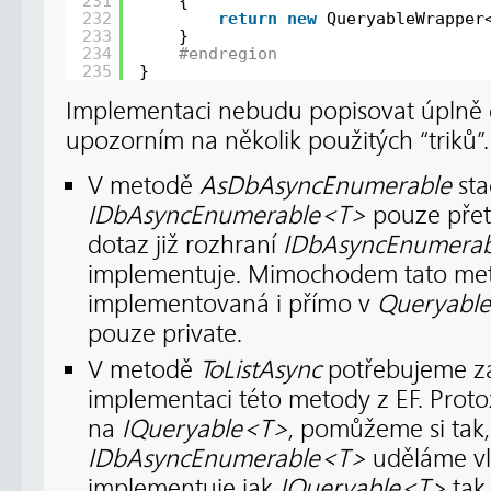
231
{
232
return
new
QueryableWrapper
233
}
234
#endregion
235
}
Implementaci nebudu popisovat úplně d
upozorním na několik použitých “triků”.
V metodě
AsDbAsyncEnumerable
sta
IDbAsyncEnumerable<T>
pouze přet
dotaz již rozhraní
IDbAsyncEnumera
implementuje. Mimochodem tato meto
implementovaná i přímo v
Queryable
pouze private.
V metodě
ToListAsync
potřebujeme za
implementaci této metody z EF. Proto
na
IQueryable<T>
, pomůžeme si tak
IDbAsyncEnumerable<T>
uděláme vla
implementuje jak
IQueryable<T>
tak