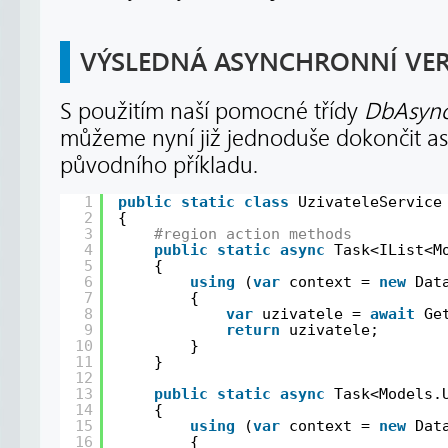
VÝSLEDNÁ ASYNCHRONNÍ VE
S použitím naší pomocné třídy
DbAsync
můžeme nyní již jednoduše dokončit as
původního příkladu.
1
public
static
class
UzivateleService
2
{
3
#region action methods
4
public
static
async
Task<IList<M
5
{
6
using
(
var
context = 
new
Dat
7
{
8
var
uzivatele = 
await
Ge
9
return
uzivatele;
10
}
11
}
12
13
public
static
async
Task<Models.
14
{
15
using
(
var
context = 
new
Dat
16
{