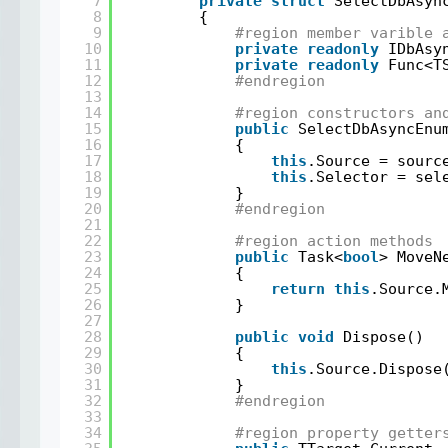
7
private
struct
SelectDbAsyn
8
{
9
#region member varible 
10
private
readonly
IDbAsy
11
private
readonly
Func<T
12
#endregion
13
14
#region constructors an
15
public
SelectDbAsyncEnu
16
{
17
this
.Source = sourc
18
this
.Selector = sel
19
}
20
#endregion
21
22
#region action methods
23
public
Task<
bool
> MoveN
24
{
25
return
this
.Source.
26
}
27
28
public
void
Dispose()
29
{
30
this
.Source.Dispose
31
}
32
#endregion
33
34
#region property getter