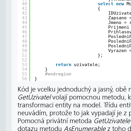
40
select
new
M
41
{
42
IDUzivat
43
Zapsano 
44
Jmeno = 
45
Prijmeni
46
Prihlaso
47
Posledni
48
Posledni
49
Posledni
50
Vyrazen 
51
};
52
53
return
uzivatele;
54
}
55
#endregion
56
}
Kód je vcelku jednoduchý a jasný, obě
GetUzivatel
volají pomocnou metodu, kt
transformaci entity na model. Třídu ent
neuvádím, protože to jak vypadají je z 
Pomocná privátní metoda
GetUzivatele
dotazu metodu
AsEnumerable
z toho d