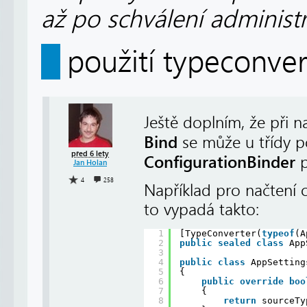
až po schválení administ
použití typeconver
Ještě doplním, že při 
Bind
se může u třídy p
před 6 lety
ConfigurationBinder
p
Jan Holan
4
258
Například pro načtení 
to vypadá takto:
1
[TypeConverter(
typeof
(A
2
public
sealed
class
App
3
4
public
class
AppSetting
5
{
6
public
override
boo
7
{
8
return
sourceTy