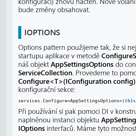
konfiguraci) znovu načten. Nové volání
bude změny obsahovat.
IOPTIONS
Options pattern použijeme tak, že si ne
ConfigureS
startupu aplikace v metodě
AppSettingsOptions
náš objekt
do con
ServiceCollection
. Provedeme to pomo
Configure<T>(IConfiguration config)
konfigurační sekce:
services.Configure<AppSettingsOptions>(
this
Při používání si pak pomoci DI v konst
AppSetting
naplněnou instanci objektu
IOptions
interfaců. Máme tyto možnost