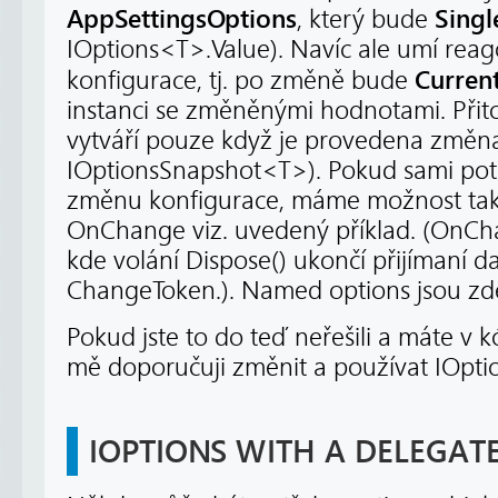
AppSettingsOptions
Singl
, který bude
IOptions<T>.Value). Navíc ale umí rea
Curren
konfigurace, tj. po změně bude
instanci se změněnými hodnotami. Přit
vytváří pouze když je provedena změna
IOptionsSnapshot<T>). Pokud sami po
změnu konfigurace, máme možnost tak
OnChange viz. uvedený příklad. (OnCha
kde volání Dispose() ukončí přijímaní d
ChangeToken.). Named options jsou zd
Pokud jste to do teď neřešili a máte v 
mě doporučuji změnit a používat IOpti
IOPTIONS WITH A DELEGAT