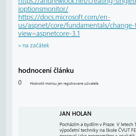
https://andrewlock.net/creating-singl
ioptionsmonitor/
https://docs.microsoft.com/en-
us/aspnet/core/fundamentals/change-
view=aspnetcore-3.1
» na začátek
hodnocení článku
0
Hodnotit mohou jen registrované uživatelé.
JAN HOLAN
Pocházím a bydlím v Praze. V letech
výpočetní techniky na škole ČVUT FE
pracoval jako programátor a analytik 