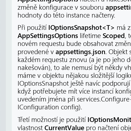
appsetti
změně konfigurace v souboru
hodnoty do této instance načteny.
IOptionsSnapshot<T>
Při použití
má zí
AppSettingsOptions
Scoped
lifetime
, 
novém requestu bude obsahovat změn
appsettings.json
provedené v
. Objekt s
každém requestu znovu (a je po jeho d
nakešován), to ale nemusí být někdy v
máme v objektu nějakou složitější logik
IOptionsSnapshot ještě navíc podporují
když potřebujete mít více instancí konfig
uvedením jména při services.Configure
IConfiguration config).
IOptionsMoni
Třetí možností je použití
CurrentValue
vlastnost
pro načtení obj