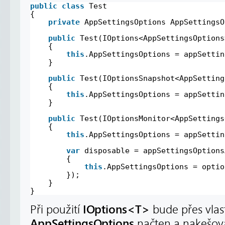
public
class
Test
{
private
AppSettingsOptions AppSettingsO
public
Test(IOptions<AppSettingsOptions
{
this
.AppSettingsOptions = appSettin
}
public
Test(IOptionsSnapshot<AppSetting
{
this
.AppSettingsOptions = appSettin
}
public
Test(IOptionsMonitor<AppSettings
{
this
.AppSettingsOptions = appSettin
var
disposable = appSettingsOptions
{
this
.AppSettingsOptions = optio
});
}
}
IOptions<T>
Při použití
bude přes vlas
AppSettingsOptions
načten a nakešov