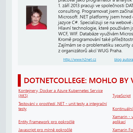
1. září 2013 pracuji ve společnosti
consulting. Programovat jsem začínal
Microsoft .NET platformy jsem hned 
jazyce C#. Specializuji se na webové
Hlavní technologie, které používám 
WCF, WIF. Databáze využívám Micros
Kromě programování také příležitost
Zajímám se o problematiku security a 
z organizátorů akcí WUG Praha.
http://www.h2net.cz
blog autor
DOTNETCOLLEGE: MOHLO BY 
Kontejnery, Docker a Azure Kubernetes Service
(AKS)
TypeScript
Testování v prostředí .NET - unit testy a integrační
testy
Kontinuáln
Xamarin - v
Entity Framework pro pokročilé
aplikací
Javascript pro mírně pokročilé
Xamarin F