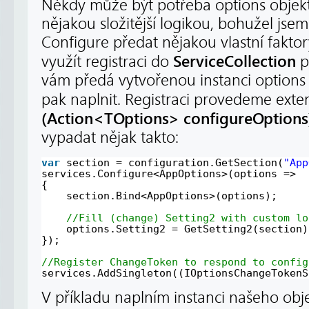
Někdy může být potřeba options objekt
nějakou složitější logikou, bohužel jse
Configure předat nějakou vlastní fakto
ServiceCollection
využít registraci do
p
vám předá vytvořenou instanci options
pak naplnit. Registraci provedeme exte
(Action<TOptions> configureOptions
vypadat nějak takto:
var
section = configuration.GetSection(
"App
services.Configure<AppOptions>(options =>
{
section.Bind<AppOptions>(options);
//Fill (change) Setting2 with custom lo
options.Setting2 = GetSetting2(section)
});
//Register ChangeToken to respond to config
services.AddSingleton((IOptionsChangeTokenS
V příkladu naplním instanci našeho obj