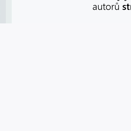
s
autorů