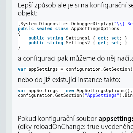
Lepší způsob ale je si na konfigurační s
objekt:
[System.Diagnostics.DebuggerDisplay(
"\\{ Se
public
sealed
class
AppSettingsOptions
{
public
string
Settings1 { 
get
; 
set
; }
public
string
Settings2 { 
get
; 
set
; }
}
a configuraci pak můžeme do něj načíta
var
appSettings = configuration.GetSection(
nebo do již existující instance takto:
var
appSettings = 
new
AppSettingsOptions();
configuration.GetSection(
"AppSettings"
).Bin
appsetting
Pokud konfigurační soubor
(díky reloadOnChange: true uvedeného