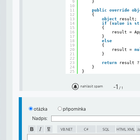
9
}
10
11
public
override
obj
12
{
13
object
result;
14
if
(
value
is
st
15
{
16
result = Ap
17
}
18
else
19
{
20
result = 
nu
21
}
22
23
return
result ?
24
}
25
}
-1
nahlásit spam
/
1
otázka
připomínka
Nadpis: