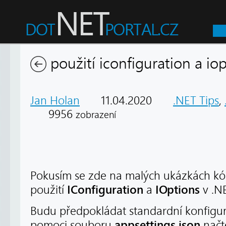
použití iconfiguration a io
Jan Holan
11.04.2020
.NET Tips
,
9956
zobrazení
Pokusím se zde na malých ukázkách k
IConfiguration
IOptions
použití
a
v .N
Budu předpokládat standardní konfigura
appsettings.json
pomoci souboru
načt