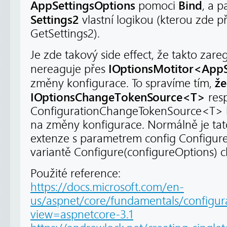
AppSettingsOptions
Bind
pomoci
, a 
Settings2
vlastní logikou (kterou zde p
GetSettings2).
Je zde takový side effect, že takto zare
IOptionsMotitor<AppS
nereaguje přes
že
změny konfigurace. To spravíme tím,
IOptionsChangeTokenSource<T>
resp
ConfigurationChangeTokenSource<T> kt
na změny konfigurace. Normálně je tato
extenze s parametrem config Configure(
variantě Configure(configureOptions) c
Použité reference:
https://docs.microsoft.com/en-
us/aspnet/core/fundamentals/configur
view=aspnetcore-3.1