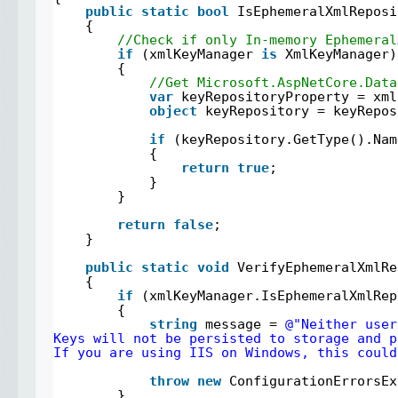
public
static
bool
IsEphemeralXmlReposi
{
//Check if only In-memory Ephemeral
if
(xmlKeyManager 
is
XmlKeyManager)
{
//Get Microsoft.AspNetCore.Data
var
keyRepositoryProperty = xml
object
keyRepository = keyRepos
if
(keyRepository.GetType().Nam
{
return
true
;
}
}
return
false
;
}
public
static
void
VerifyEphemeralXmlRe
{
if
(xmlKeyManager.IsEphemeralXmlRep
{
string
message = 
@"Neither user
Keys will not be persisted to storage and p
If you are using IIS on Windows, this could
throw
new
ConfigurationErrorsEx
}