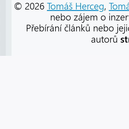
© 2026
Tomáš Herceg
,
Tomá
nebo zájem o inzert
Přebírání článků nebo jej
s
autorů