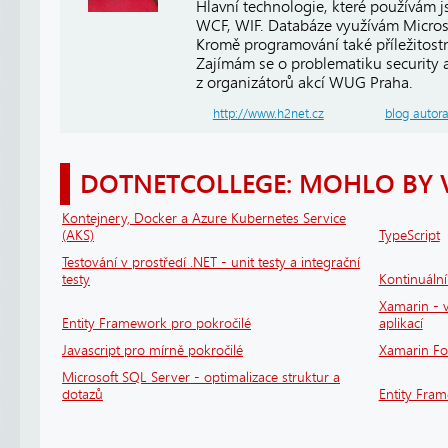
Hlavní technologie, které používám 
WCF, WIF. Databáze využívám Micros
Kromě programování také příležitost
Zajímám se o problematiku security a 
z organizátorů akcí WUG Praha.
http://www.h2net.cz
blog autor
DOTNETCOLLEGE: MOHLO BY 
Kontejnery, Docker a Azure Kubernetes Service
(AKS)
TypeScript
Testování v prostředí .NET - unit testy a integrační
testy
Kontinuáln
Xamarin - v
Entity Framework pro pokročilé
aplikací
Javascript pro mírně pokročilé
Xamarin F
Microsoft SQL Server - optimalizace struktur a
dotazů
Entity Fra