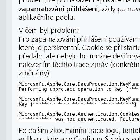
problém, že po nasazení aplikace na II
zapamatování přihlášení
, vždy po nov
aplikačního poolu.
V čem byl problém?
Pro zapamatování přihlášení používá
které je persistentní. Cookie se při sta
předalo, ale nebylo ho možné dešifrovat.
nalezením těchto trace zpráv (konkrétní 
změněny):
Microsoft.AspNetCore.DataProtection.KeyMana
Performing unprotect operation to key {****
Microsoft.AspNetCore.DataProtection.KeyMana
Key {********-****-****-****-************} 
Microsoft.AspNetCore.Authentication.Cookies
************ was not authenticated. Failure
Po dalším zkoumáním trace logu, tento
aplikace, kde se v ConfigureServices vo