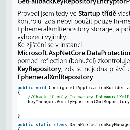
GetFallbackKeyRepositoryEncryptorP
Startup třídě
Provedl jsem tedy ve
vlas
kontrolu, zda nebyl použit pouze In-
EphemeralXmlRepository storage, a pok
vyhození výjimky.
Ke zjištění se v instanci
Microsoft.AspNetCore.DataProtect
pomoci reflection (bohužel) zkontroluje 
KeyRepository
, zda se nejedná právě 
EphemeralXmlRepository
.
public
void
Configure(IApplicationBuilder a
{
//Check if only In-memory EphemeralXmlR
keyManager.VerifyEphemeralXmlRepository
...
}
public
static
class
DataProtectionKeyManage
{