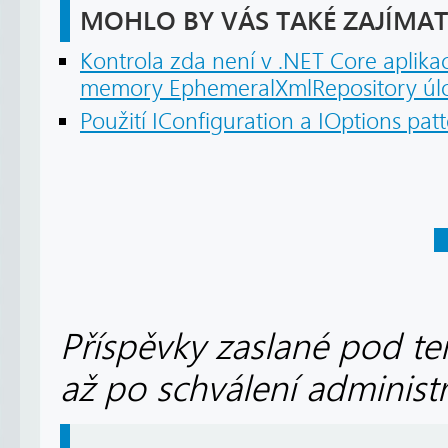
MOHLO BY VÁS TAKÉ ZAJÍMAT
Kontrola zda není v .NET Core aplikac
memory EphemeralXmlRepository úloži
Použití IConfiguration a IOptions pat
Příspěvky zaslané pod te
až po schválení administ