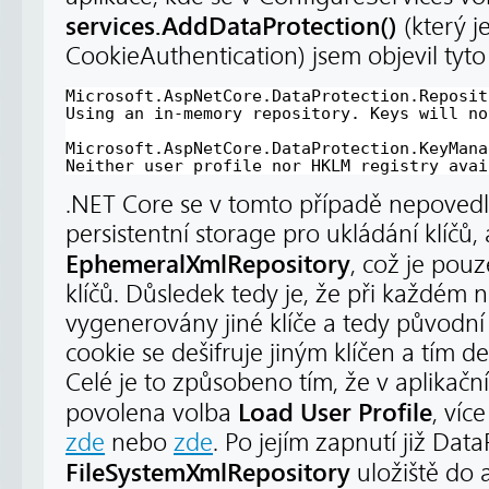
services.AddDataProtection()
(který j
CookieAuthentication) jsem objevil tyto
Microsoft.AspNetCore.DataProtection.Reposit
Using an in-memory repository. Keys will no
Microsoft.AspNetCore.DataProtection.KeyMana
Neither user profile nor HKLM registry avai
.NET Core se v tomto případě nepovedlo
persistentní storage pro ukládání klíčů,
EphemeralXmlRepository
, což je pou
klíčů. Důsledek tedy je, že při každém 
vygenerovány jiné klíče a tedy původní
cookie se dešifruje jiným klíčen a tím de
Celé je to způsobeno tím, že v aplikačn
Load User Profile
povolena volba
, víc
zde
nebo
zde
. Po jejím zapnutí již Dat
FileSystemXmlRepository
uložiště do 