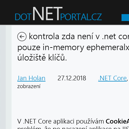
kontrola zda není v .net cor
pouze in-memory ephemeralx
úložiště klíčů.
Jan Holan
27.12.2018
.NET Core
zobrazení
CookieA
V .NET Core aplikaci používám