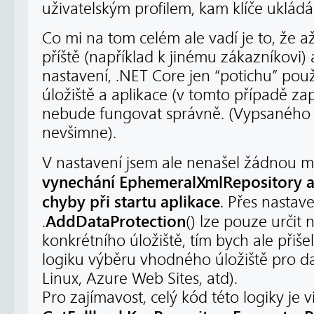
uživatelským profilem, kam klíče ukládá
Co mi na tom celém ale vadí je to, že a
příště (například k jinému zákazníkovi
nastavení, .NET Core jen “potichu” použ
úložiště a aplikace (v tomto případě z
nebude fungovat správně. (Vypsaného 
nevšimne).
V nastavení jsem ale nenašel žádnou m
vynechání EphemeralXmlRepository a
chyby při startu aplikace
. Přes nastav
AddDataProtection
.
() lze pouze určit
konkrétního úložiště, tím bych ale při
logiku výběru vhodného úložiště pro d
Linux, Azure Web Sites, atd).
Pro zajímavost, celý kód této logiky je 