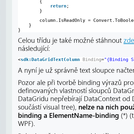
{
return
;
}
column.IsReadOnly = Convert.ToBoole
}
}
Celou třídu je také možné stáhnout
zd
následující:
<
sdk:DataGridTextColumn
Binding
=
"{Binding S
A nyní je už správně text sloupce nač
Pozor ale při tvorbě binding výrazů pr
definovaných vlastností sloupců DataGr
DataGridu nepřebírají DataContext od 
nelze na nich pou
součástí visual tree),
binding a ElementName-binding
(*) (
WPF).