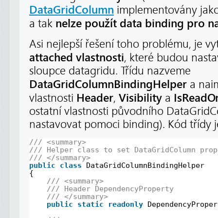
DataGridColumn
implementovány jak
nelze použít data binding pro na
a tak
Asi nejlepší řešení toho problému, je vy
attached vlastnosti
, které budou nasta
sloupce datagridu. Třídu nazveme
DataGridColumnBindingHelper
a nai
Header
Visibility
IsReadO
vlastnosti
,
a
ostatní vlastnosti původního DataGri
nastavovat pomoci binding). Kód třídy je
/// <summary>
/// Helper class to set DataGridColumn prop
/// </summary>
public
class
DataGridColumnBindingHelper
{
/// <summary>
/// Header DependencyProperty
/// </summary>
public
static
readonly
DependencyProper