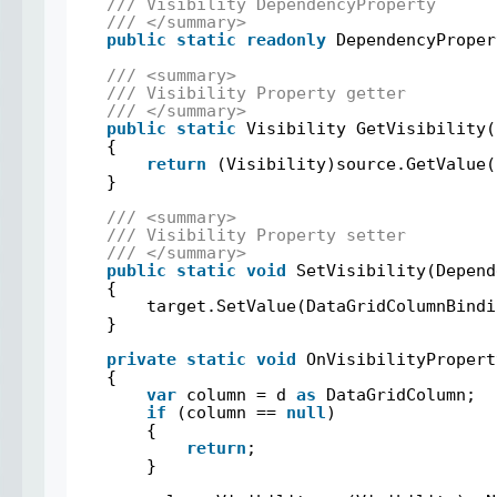
/// Visibility DependencyProperty
/// </summary>
public
static
readonly
DependencyProper
/// <summary>
/// Visibility Property getter
/// </summary>
public
static
Visibility GetVisibility(
{
return
(Visibility)source.GetValue(
}
/// <summary>
/// Visibility Property setter
/// </summary>
public
static
void
SetVisibility(Depend
{
target.SetValue(DataGridColumnBindi
}
private
static
void
OnVisibilityPropert
{
var
column = d 
as
DataGridColumn;
if
(column == 
null
)
{
return
;
}