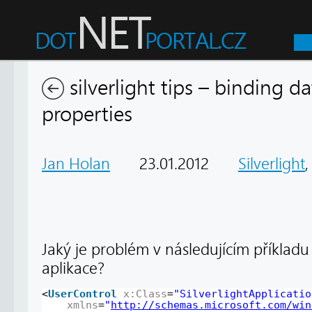
silverlight tips – binding 
properties
Jan Holan
23.01.2012
Silverlight
Jaký je problém v následujícím příklad
aplikace?
<
UserControl
x:Class
=
"SilverlightApplicatio
xmlns
=
"
http://schemas.microsoft.com/win