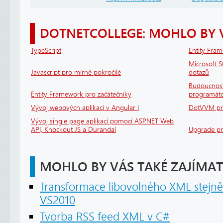
DOTNETCOLLEGE: MOHLO BY 
TypeScript
Entity Fram
Microsoft S
Javascript pro mírně pokročilé
dotazů
Budoucnost
Entity Framework pro začátečníky
programát
Vývoj webových aplikací v Angular I
DotVVM pro
Vývoj single page aplikací pomocí ASP.NET Web
API, Knockout JS a Durandal
Upgrade pr
MOHLO BY VÁS TAKÉ ZAJÍMAT
Transformace libovolného XML stejně
VS2010
Tvorba RSS feed XML v C#