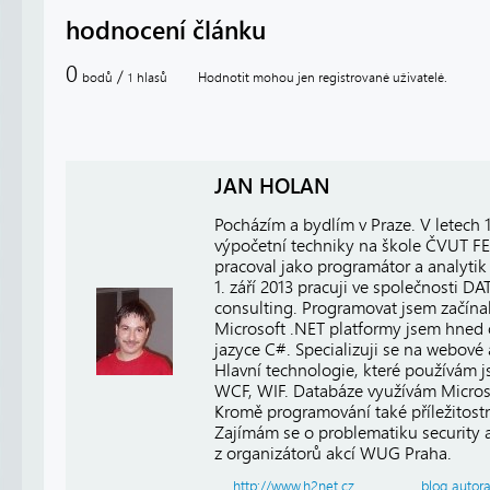
hodnocení článku
0
/
bodů
hlasů
Hodnotit mohou jen registrované uživatelé.
1
JAN HOLAN
Pocházím a bydlím v Praze. V letech
výpočetní techniky na škole ČVUT FE
pracoval jako programátor a analytik 
1. září 2013 pracuji ve společnosti
consulting. Programovat jsem začínal
Microsoft .NET platformy jsem hned 
jazyce C#. Specializuji se na webové
Hlavní technologie, které používám 
WCF, WIF. Databáze využívám Micros
Kromě programování také příležitost
Zajímám se o problematiku security a 
z organizátorů akcí WUG Praha.
http://www.h2net.cz
blog autor