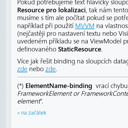
Pokud potřebujeme text hlavičky sloupc
Resource pro lokalizaci
, tak nám tent
musíme s tím ale počítat pokud se pot
například při použití
MVVM
na vlastno
(nejčastěji pro nastavení textu nebo Visi
uvedeném příkladu se na ViewModel p
StaticResource
definovaného
.
Více jak řešit binding na sloupcích dat
zde
nebo
zde
.
ElementName-binding
(*)
vrací chybu
FrameworkElement or FrameworkConten
element
”.
» na začátek