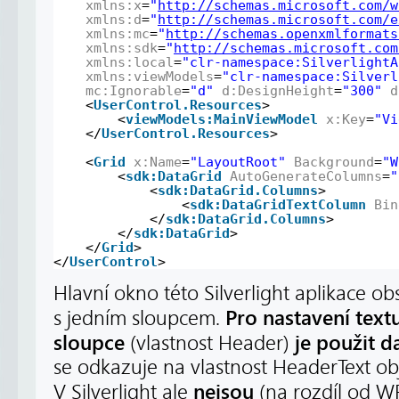
xmlns:x
=
"
http://schemas.microsoft.com/w
xmlns:d
=
"
http://schemas.microsoft.com/e
xmlns:mc
=
"
http://schemas.openxmlformats
xmlns:sdk
=
"
http://schemas.microsoft.com
xmlns:local
=
"clr-namespace:SilverlightA
xmlns:viewModels
=
"clr-namespace:Silverl
mc:Ignorable
=
"d"
d:DesignHeight
=
"300"
d
<
UserControl.Resources
>
<
viewModels:MainViewModel
x:Key
=
"Vi
</
UserControl.Resources
>
<
Grid
x:Name
=
"LayoutRoot"
Background
=
"W
<
sdk:DataGrid
AutoGenerateColumns
=
"
<
sdk:DataGrid.Columns
>
<
sdk:DataGridTextColumn
Bin
</
sdk:DataGrid.Columns
>
</
sdk:DataGrid
>
</
Grid
>
</
UserControl
>
Hlavní okno této Silverlight aplikace o
Pro nastavení text
s jedním sloupcem.
sloupce
je použit d
(vlastnost Header)
se odkazuje na vlastnost HeaderText o
nejsou
V Silverlight ale
(na rozdíl od W