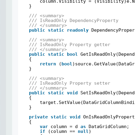
column.Visibility = (Visibility)e.N
}
/// <summary>
/// IsReadOnly DependencyProperty
/// </summary>
public
static
readonly
DependencyProper
/// <summary>
/// IsReadOnly Property getter
/// </summary>
public
static
bool
GetIsReadOnly(Depend
{
return
(
bool
)source.GetValue(DataGr
}
/// <summary>
/// IsReadOnly Property setter
/// </summary>
public
static
void
SetIsReadOnly(Depend
{
target.SetValue(DataGridColumnBindi
}
private
static
void
OnIsReadOnlyPropert
{
var
column = d 
as
DataGridColumn;
if
(column == 
null
)