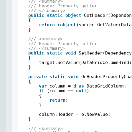
/// <summary>
/// Header Property getter
/// </summary>
public
static
object
GetHeader(Dependen
{
return
(
object
)source.GetValue(Data
}
/// <summary>
/// Header Property setter
/// </summary>
public
static
void
SetHeader(Dependency
{
target.SetValue(DataGridColumnBindi
}
private
static
void
OnHeaderPropertyCha
{
var
column = d 
as
DataGridColumn;
if
(column == 
null
)
{
return
;
}
column.Header = e.NewValue;
}
/// <summary>