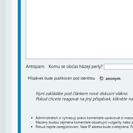
Antispam:
Komu se občas házejí perly?
anonym
Příspěvek bude publikován pod identitou
.
Nyní zakládáte pod článkem nové diskusní vlákno.
Pokud chcete reagovat na jiný příspěvek, klikněte n
Administrátoři si vyhrazují právo komentáře upravovat či maz
Mazány budou zejména komentáře obsahující vulgarity nebo p
Pokud nejste zaregistrováni, Vaše IP adresa bude zveřejněna. P