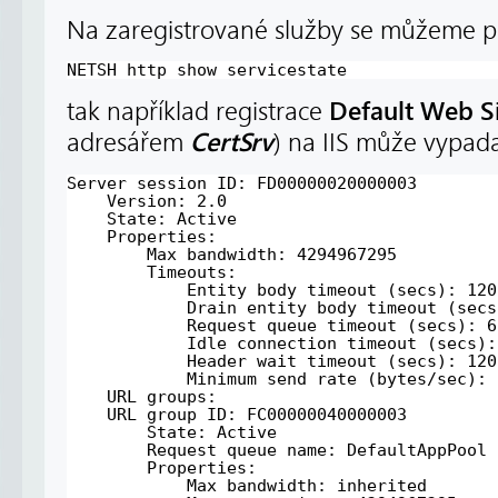
Na zaregistrované služby se můžeme p
NETSH http show servicestate
Default Web S
tak například registrace
CertSrv
adresářem
) na IIS může vypada
Server session ID: FD00000020000003
Version: 2.0
State: Active
Properties:
Max bandwidth: 4294967295
Timeouts:
Entity body timeout (secs): 120
Drain entity body timeout (secs
Request queue timeout (secs): 6
Idle connection timeout (secs):
Header wait timeout (secs): 120
Minimum send rate (bytes/sec): 
URL groups:
URL group ID: FC00000040000003
State: Active
Request queue name: DefaultAppPool
Properties:
Max bandwidth: inherited