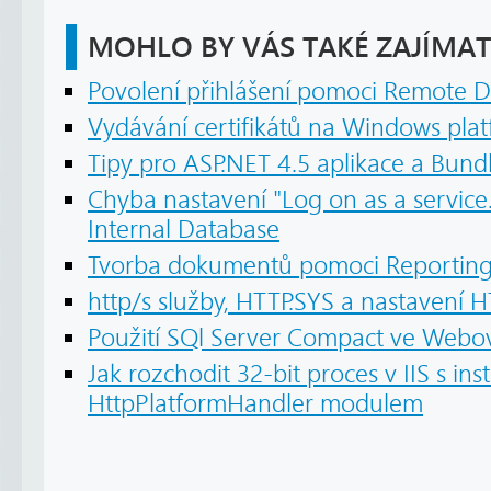
MOHLO BY VÁS TAKÉ ZAJÍMAT
Povolení přihlášení pomoci Remote D
Vydávání certifikátů na Windows pla
Tipy pro ASP.NET 4.5 aplikace a Bundl
Chyba nastavení "Log on as a service
Internal Database
Tvorba dokumentů pomoci Reporting 
http/s služby, HTTP.SYS a nastavení 
Použití SQl Server Compact ve Webov
Jak rozchodit 32-bit proces v IIS s in
HttpPlatformHandler modulem