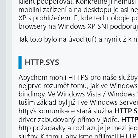
klient podporovat. Konkrétně jí nemusí 
mobilní zařízení a na desktopu je asi 
XP s prohlížečem IE, kde technologie p
browsery na Windows XP SNI podporují
Tak toto bylo na úvod (uf) a nyní už k n
HTTP.SYS
Abychom mohli HTTPS pro naše služby n
nejprve rozumět tomu, jak ve Windows
bindingy. Ve Windows Vista / Windows 
tuším základ byl již i ve Windows Serve
HTTP S
http/s komunikace stará služba
HTTP
driver zabudovaný přímo v jádře.
http požadavky a rozhazuje je mezi jed
služby. K tomu, aby jsme přijímali HTT