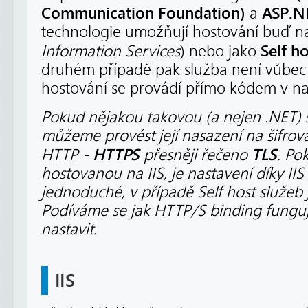
Communication Foundation)
ASP.N
a
technologie umožňují hostování buď na 
Self h
Information Services
) nebo jako
druhém případě pak služba není vůbec n
hostování se provádí přímo kódem v naš
Pokud nějakou takovou (a nejen .NET) s
můžeme provést její nasazení na šifrov
HTTPS
TLS
HTTP -
přesněji řečeno
. Po
hostovanou na IIS, je nastavení díky I
jednoduché, v případě Self host služeb je
Podíváme se jak HTTP/S binding fungu
nastavit.
IIS