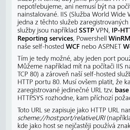
nepotřebujeme, ani nemusí být na počí
nainstalované. IIS (Služba World Wide 
jedna z těchto služeb zaregistrovaných
SSTP
IP-HT
služby jsou například
VPN,
Reporting services
WinR
, Powershell
WCF
W
naše self-hosted
nebo ASP.NET
Tím je tedy možné, aby jeden port použ
Můžeme například mít na počítači IIS n
TCP 80) a zároveň naší self-hosted slu
HTTP portu 80. Musí ovšem platit, že k
base
zaregistrované jedinečné URL tzv.
HTTP.SYS rozhodne, kam příchozí poža
Toto URL se zapisuje jako HTTP URL n
scheme://host:port/relativeURI
(napřík
kde jako host se nejčastěji používá zna