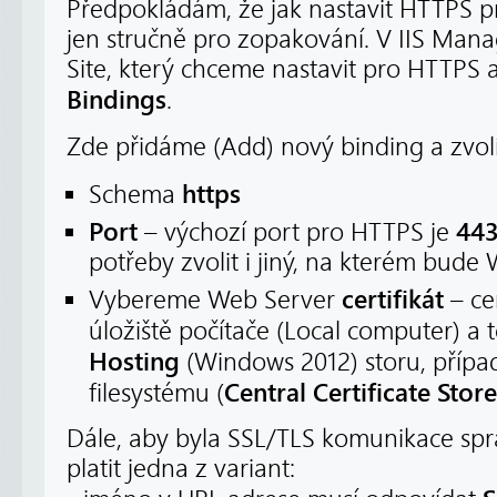
Předpokládám, že jak nastavit HTTPS pře
jen stručně pro zopakování. V IIS Ma
Site, který chceme nastavit pro HTTPS 
Bindings
.
Zde přidáme (Add) nový binding a zvol
https
Schema
Port
44
– výchozí port pro HTTPS je
potřeby zvolit i jiný, na kterém bude
certifikát
Vybereme Web Server
– cer
úložiště počítače (Local computer) a 
Hosting
(Windows 2012) storu, přípa
Central Certificate Store
filesystému (
Dále, aby byla SSL/TLS komunikace sp
platit jedna z variant: