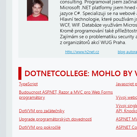
consulting. Programovat jsem začínal
Microsoft .NET platformy jsem hned 
jazyce C#. Specializuji se na webové
Hlavní technologie, které používám 
WCF, WIF. Databáze využívám Micros
Kromě programování také příležitost
Zajímám se o problematiku security a 
z organizátorů akcí WUG Praha.
http://www.h2net.cz
blog autor
DOTNETCOLLEGE: MOHLO BY 
TypeScript
Javascript 
Budoucnost ASP.NET, Razor a MVC pro Web Forms
programátory
Vývoj webov
Vývoj sing
DotVVM pro začátečníky
API, Knock
Upgrade programátorských dovedností
ASP.NET MV
DotVVM pro pokročilé
ASP.NET Cor