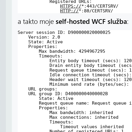
Registered URLs:
HTTPS://
*:443/CERTSRV/
HTTP://
*:80/CERTSRV/
self-hosted WCF služba
a takto moje
:
Server session ID: D900000020000025
Version: 2.0
State: Active
Properties:
Max bandwidth: 4294967295
Timeouts:
Entity body timeout (secs): 120
Drain entity body timeout (secs
Request queue timeout (secs): 1
Idle connection timeout (secs):
Header wait timeout (secs): 120
Minimum send rate (bytes/sec): 
URL groups:
URL group ID: D40000004000002B
State: Active
Request queue name: Request queue i
Properties:
Max bandwidth: inherited
Max connections: inherited
Timeouts:
Timeout values inherited
Number of registered URLs: 1