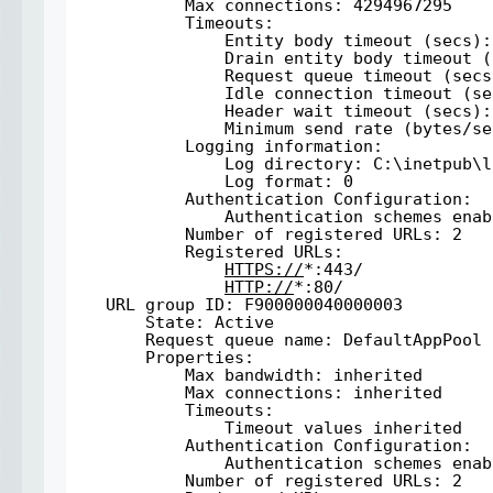
Max connections: 4294967295
Timeouts:
Entity body timeout (secs):
Drain entity body timeout (
Request queue timeout (secs
Idle connection timeout (se
Header wait timeout (secs):
Minimum send rate (bytes/se
Logging information:
Log directory: C:\inetpub\l
Log format: 0
Authentication Configuration:
Authentication schemes enab
Number of registered URLs: 2
Registered URLs:
HTTPS://
*:443/
HTTP://
*:80/
URL group ID: F900000040000003
State: Active
Request queue name: DefaultAppPool
Properties:
Max bandwidth: inherited
Max connections: inherited
Timeouts:
Timeout values inherited
Authentication Configuration:
Authentication schemes enab
Number of registered URLs: 2