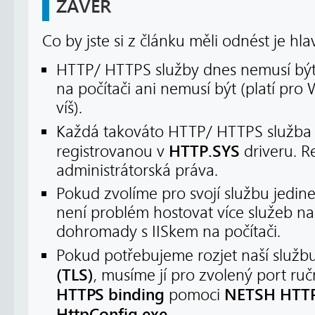
ZÁVĚR
Co by jste si z článku měli odnést je hla
HTTP/ HTTPS služby dnes nemusí být z
na počítači ani nemusí být (platí pr
víš).
Každá takováto HTTP/ HTTPS služba
HTTP.SYS
registrovanou v
driveru. R
administrátorská práva.
Pokud zvolíme pro svojí službu jedin
není problém hostovat více služeb n
dohromady s IISkem na počítači.
Pokud potřebujeme rozjet naší služb
(TLS)
, musíme jí pro zvolený port ru
HTTPS binding
NETSH HTT
pomoci
HttpConfig.exe
.