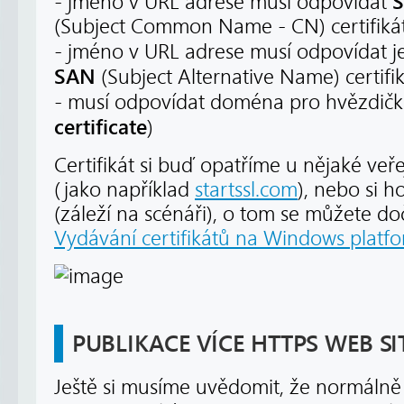
S
- jméno v URL adrese musí odpovídat
(Subject Common Name - CN) certifiká
- jméno v URL adrese musí odpovídat
SAN
(Subject Alternative Name) certifi
- musí odpovídat doména pro hvězdičkov
certificate
)
Certifikát si buď opatříme u nějaké veřej
(jako například
startssl.com
), nebo si 
(záleží na scénáři), o tom se můžete d
Vydávání certifikátů na Windows platf
PUBLIKACE VÍCE HTTPS WEB SI
Ještě si musíme uvědomit, že normálně