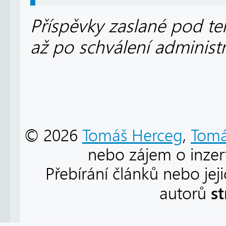
Příspěvky zaslané pod te
až po schválení administ
© 2026
Tomáš Herceg
,
Tomá
nebo zájem o inzert
Přebírání článků nebo jej
s
autorů