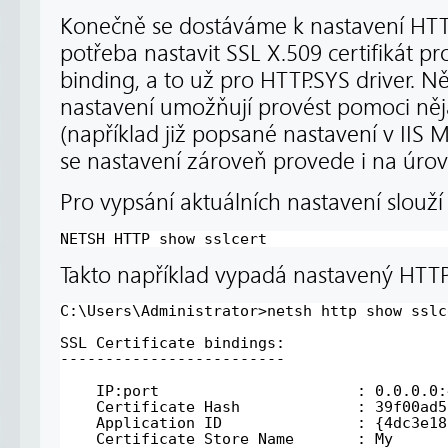
Konečně se dostáváme k nastavení HT
potřeba nastavit SSL X.509 certifikát p
binding, a to už pro HTTP.SYS driver. N
nastavení umožňují provést pomoci něj
(například již popsané nastavení v IIS 
se nastavení zároveň provede i na úrov
Pro vypsání aktuálních nastavení slouží 
NETSH HTTP show sslcert
Takto například vypadá nastavený HTTPS
C:\Users\Administrator>netsh http show sslc
SSL Certificate bindings:
-------------------------
IP:port                      : 0.0.0.0:
Certificate Hash             : 39f00ad5
Application ID               : {4dc3e18
Certificate Store Name       : My