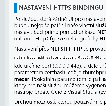
NASTAVENÍ HTTPS BINDINGU
Po službu, která žádné UI pro nastaven
budou nejspíše patřit i naše vlastní slu
NE
nastavit buď přímo pomoci příkazu
HttpCfg.exe
Ht
utilitou -
nebo grafický
NETSH HTTP
Nastavení přes
se provádí
netsh http add sslcert ipport=0.0.0.0:443 c
kde určíme port (0.0.0.0:443), a dále urč
certhash
thumbprin
parametrem
, což je
mezer
a
. Posledním parametrem je pak
který pro naší službu můžeme vygener
nástroje Create Guid z Visual Studia (zv
Druhou možností, kterou používám je p