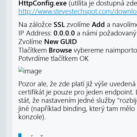
HttpConfig.exe
(utilita je dostupná zd
http://www.stevestechspot.com/downloa
SSL
Add
Na záložce
zvolíme
a navolím
0.0.0.0
IP Address:
a námi požadovan
New GUID
Zvolíme
Browse
Tlačítkem
vybereme naimportova
Potvrdíme tlačítkem OK
Pozor ale, že zde platí již výše uveden
certifikát je pouze pro jeden endpoint
stát, že nastavením jedné služby “rozbi
jiné (například binding, který tam mělo 
konzole).