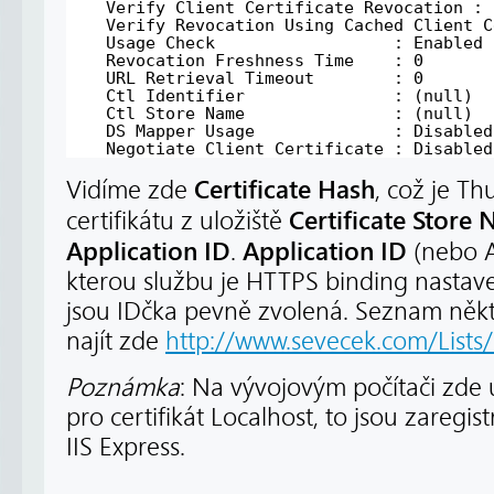
Verify Client Certificate Revocation : 
Verify Revocation Using Cached Client C
Usage Check                  : Enabled
Revocation Freshness Time    : 0
URL Retrieval Timeout        : 0
Ctl Identifier               : (null)
Ctl Store Name               : (null)
DS Mapper Usage              : Disabled
Negotiate Client Certificate : Disabled
Certificate Hash
Vidíme zde
, což je T
Certificate Store
certifikátu z uložiště
Application ID
Application ID
.
(nebo A
kterou službu je HTTPS binding nastave
jsou IDčka pevně zvolená. Seznam něk
najít zde
http://www.sevecek.com/Lists
Poznámka
: Na vývojovým počítači zde 
pro certifikát Localhost, to jsou zaregi
IIS Express.