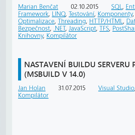
Marian Benčat
02.10.2015
SQL
,
Ent
Framework
,
LINQ
,
Testování
,
Komponenty
Optimalizace
,
Threading
,
HTTP/HTML
,
Da
Bezpečnost
,
.NET
,
JavaScript
,
TFS
,
PostSha
Knihovny
,
Kompilátor
NASTAVENÍ BUILDU SERVERU P
(MSBUILD V 14.0)
Jan Holan
31.07.2015
Visual Studio
Kompilátor