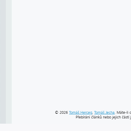
© 2026
Tomáš Herceg
,
Tomáš Jecha
. Máte-li 
Přebírání článků nebo jejich část