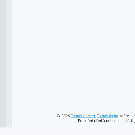
© 2026
Tomáš Herceg
,
Tomáš Jecha
. Máte-li 
Přebírání článků nebo jejich část