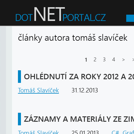
články autora tomáš slavíč
1
2
3
4
>
OHLÉDNUTÍ ZA ROKY 2012 A 2
Tomáš Slavíček
31.12.2013
ZÁZNAMY A MATERIÁLY ZE Z
Tomáš Slavíček
25.01.2013
C#
,
Graf