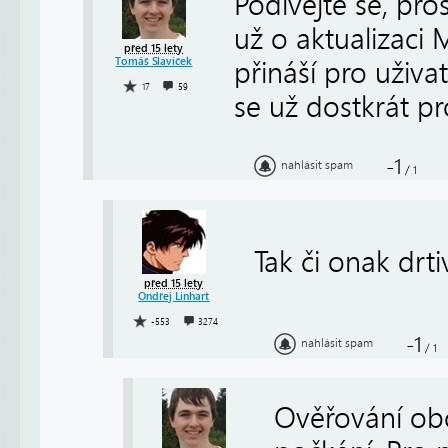
Podívejte se, pro
už o aktualizaci
před 15 lety
Tomáš Slavíček
přináší pro uživa
17
59
se už dostkrát pro
-1
nahlásit spam
/
1
Tak či onak drti
před 15 lety
Ondřej Linhart
-553
3274
-1
nahlásit spam
/
1
Ověřování obč