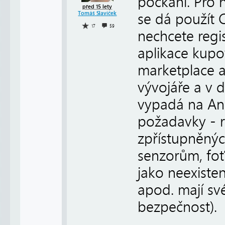
počkání. Pro n
před 15 lety
Tomáš Slavíček
se dá použít 
17
59
nechcete regi
aplikace kupov
marketplace a
vývojáře a v d
vypadá na An
požadavky - 
zpřístupněnýc
senzorům, foť
jako neexiste
apod. mají své
bezpečnost).