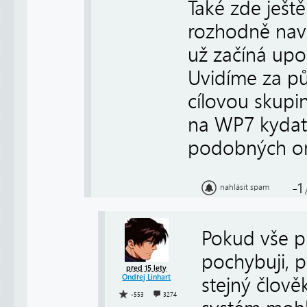
Také zde ještě
rozhodně navr
už začíná upo
Uvidíme za půl
cílovou skupi
na WP7 kydat 
podobných om
-1
nahlásit spam
Pokud vše p
pochybuji, 
před 15 lety
Ondřej Linhart
stejný člově
-553
3274