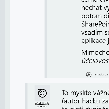
nechat v
potom div
SharePoin
vsadím s
aplikace 
Mimocho
účelovos
nahlásit spa
To myslíte vážn
(autor hacku za
před 15 lety
anonym