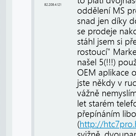
to platí dvojn
82.208.4.121
oddělení MS pr
snad jen díky 
se prodeje na
stáhl jsem si 
rostoucí" Mark
našel 5(!!!) pou
OEM aplikace o
jste někdy v ru
vážně nemyslím 
let starém tele
přepínáním libo
(
http://htc7pro
svižně, dvoupa