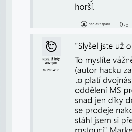
horší.
0
nahlásit spam
/
2
"Slyšel jste už 
To myslíte vážn
před 15 lety
anonym
(autor hacku za
82.208.4.121
to platí dvojn
oddělení MS pr
snad jen díky 
se prodeje na
stáhl jsem si 
rostoucí" Mark