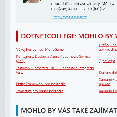
nebo další zajímavé aktivity. Můj Twi
mail(zav.)tomasslavicek(teč.)cz
http://tomasslavicek.cz
DOTNETCOLLEGE: MOHLO BY 
Graficky n
Vývoj her pomocí MonoGame
aplikacích
Kontejnery, Docker a Azure Kubernetes Service
(AKS)
TypeScript
Testování v prostředí .NET - unit testy a integrační
testy
Kontinuáln
Xamarin - v
Entity Framework pro pokročilé
aplikací
Javascript pro mírně pokročilé
Xamarin F
MOHLO BY VÁS TAKÉ ZAJÍMAT