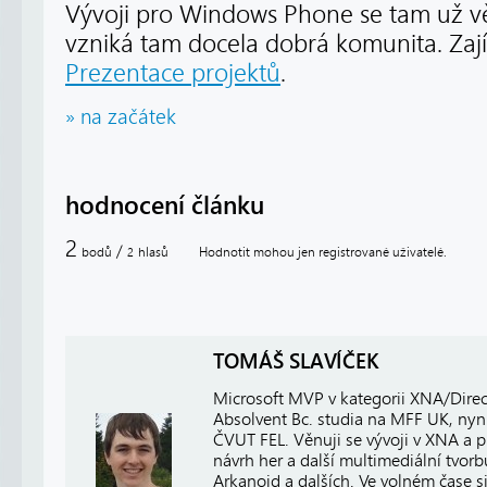
Vývoji pro Windows Phone se tam už věn
vzniká tam docela dobrá komunita. Zaj
Prezentace projektů
.
» na začátek
hodnocení článku
2
/
bodů
hlasů
Hodnotit mohou jen registrované uživatelé.
2
TOMÁŠ SLAVÍČEK
Microsoft MVP v kategorii XNA/Direct
Absolvent Bc. studia na MFF UK, nyní
ČVUT FEL. Věnuji se vývoji v XNA a
návrh her a další multimediální tvor
Arkanoid a dalších. Ve volném čase si