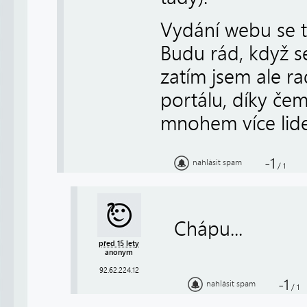
Vydání webu se tr
Budu rád, když s
zatím jsem ale ra
portálu, díky če
mnohem více lid
-1
nahlásit spam
/
1
Chápu...
před 15 lety
anonym
92.62.224.12
-1
nahlásit spam
/
1