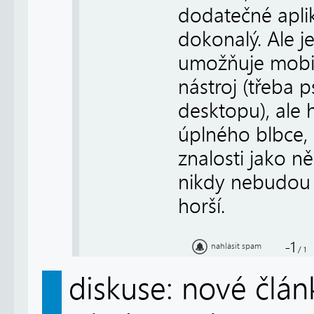
dodatečné aplik
dokonalý. Ale j
umožňuje mobil
nástroj (třeba 
desktopu), ale 
úplného blbce,
znalosti jako n
nikdy nebudou a
horší.
-1
nahlásit spam
/
1
diskuse: nové člá