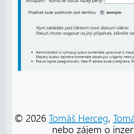
Antispam:
Komu se občas házejí perly?
anonym
Příspěvek bude publikován pod identitou
.
Nyní zakládáte pod článkem nové diskusní vlákno.
Pokud chcete reagovat na jiný příspěvek, klikněte n
Administrátoři si vyhrazují právo komentáře upravovat či maz
Mazány budou zejména komentáře obsahující vulgarity nebo p
Pokud nejste zaregistrováni, Vaše IP adresa bude zveřejněna. P
© 2026
Tomáš Herceg
,
Tomá
nebo zájem o inzert