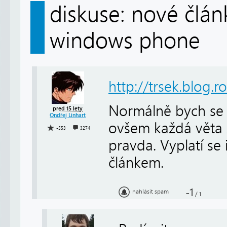
diskuse: nové člá
windows phone
http://trsek.blog.r
Normálně bych se c
před 15 lety
Ondřej Linhart
ovšem každá věta 
-553
3274
pravda. Vyplatí se
článkem.
-1
nahlásit spam
/
1