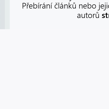
Přebírání článků nebo jej
s
autorů