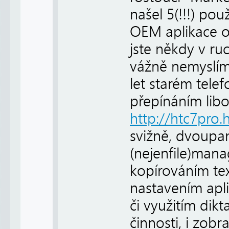
našel 5(!!!) pou
OEM aplikace o
jste někdy v ru
vážně nemyslím 
let starém tele
přepínáním libo
http://htc7pro
svižně, dvoupa
(nejenfile)man
kopírováním tex
nastavením apl
či využitím dikt
činnosti, i zob