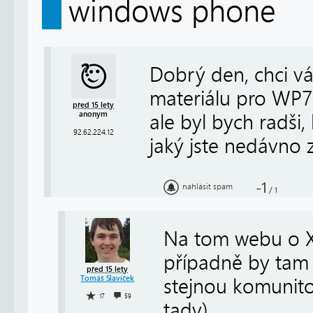
windows phone
Dobrý den, chci vá
materiálu pro WP7
před 15 lety
anonym
ale byl bych radši
92.62.224.12
jaký jste nedávno 
-1
nahlásit spam
/
1
Na tom webu o XN
případně by tam 
před 15 lety
Tomáš Slavíček
stejnou komunito
17
59
tady).