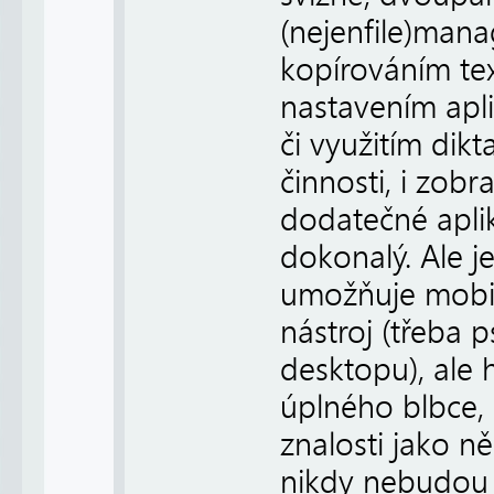
(nejenfile)man
kopírováním tex
nastavením apl
či využitím dikt
činnosti, i zob
dodatečné aplik
dokonalý. Ale j
umožňuje mobil
nástroj (třeba 
desktopu), ale 
úplného blbce,
znalosti jako n
nikdy nebudou a