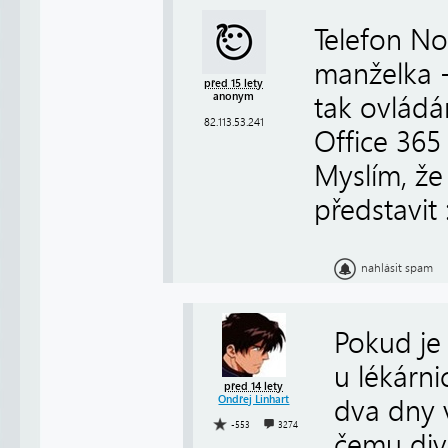
Telefon No
manželka - 
před 15 lety
anonym
tak ovládá
82.113.53.241
Office 365
Myslím, že
představit 
nahlásit spam
Pokud je
u lékárni
před 14 lety
Ondřej Linhart
dva dny v
-553
3274
čemu divi