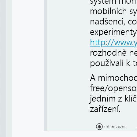
systém mohl
mobilních s
nadšenci, co
experimenty
http://www.
rozhodně ne 
používali k 
A mimochode
free/openso
jedním z klí
zařízení.
nahlásit spam