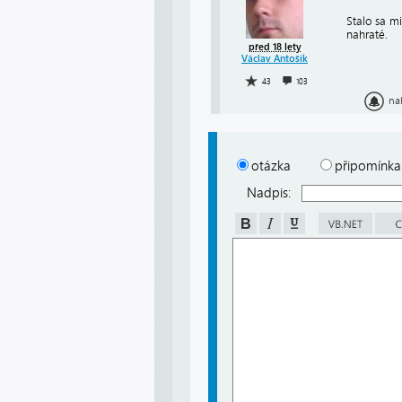
Stalo sa m
nahraté.
před 18 lety
Václav Antošík
43
103
na
otázka
připomínka
Nadpis: