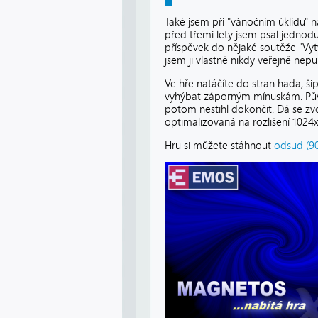
Také jsem při "vánočním úklidu" n
před třemi lety jsem psal jedno
příspěvek do nějaké soutěže "Vytvo
jsem ji vlastně nikdy veřejně nepu
Ve hře natáčíte do stran hada, ši
vyhýbat záporným mínuskám. Půvo
potom nestihl dokončit. Dá se zvol
optimalizovaná na rozlišení 1024x
Hru si můžete stáhnout
odsud (90