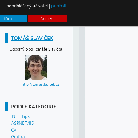
nepřihlášený uživatel |
přihlásit
fóra
školení
TOMÁŠ SLAVÍČEK
Odborný blog Tomáše Slavíčka
http://tomasslavicek.cz
PODLE KATEGORIE
.NET Tips
ASP.NET/IIS
C#
Grafika