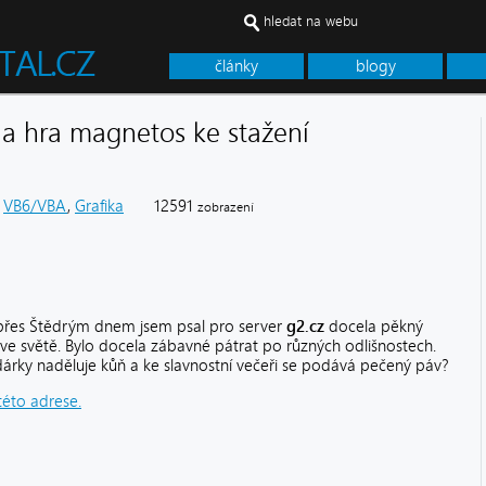
hledat na webu
články
blogy
a hra magnetos ke stažení
VB6/VBA
,
Grafika
12591
zobrazení
e přes Štědrým dnem jsem psal pro server
g2.cz
docela pěkný
 ve světě. Bylo docela zábavné pátrat po různých odlišnostech.
 dárky naděluje kůň a ke slavnostní večeři se podává pečený páv?
této adrese.