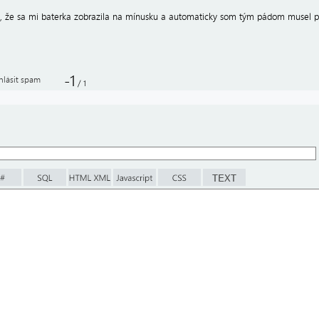
i, že sa mi baterka zobrazila na mínusku a automaticky som tým pádom musel p
-1
hlásit spam
/
1