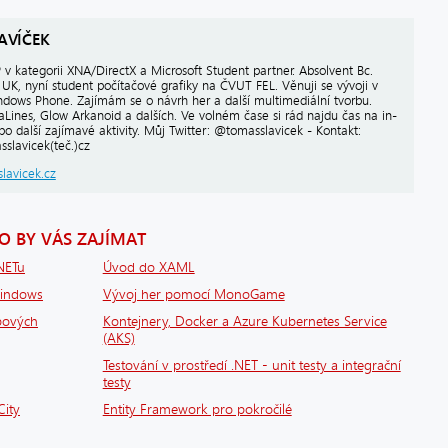
AVÍČEK
v kategorii XNA/DirectX a Microsoft Student partner. Absolvent Bc.
UK, nyní student počítačové grafiky na ČVUT FEL. Věnuji se vývoji v
dows Phone. Zajímám se o návrh her a další multimediální tvorbu.
Lines, Glow Arkanoid a dalších. Ve volném čase si rád najdu čas na in-
ebo další zajímavé aktivity. Můj Twitter: @tomasslavicek - Kontakt:
sslavicek(teč.)cz
slavicek.cz
 BY VÁS ZAJÍMAT
.NETu
Úvod do XAML
Windows
Vývoj her pomocí MonoGame
pových
Kontejnery, Docker a Azure Kubernetes Service
(AKS)
Testování v prostředí .NET - unit testy a integrační
testy
City
Entity Framework pro pokročilé