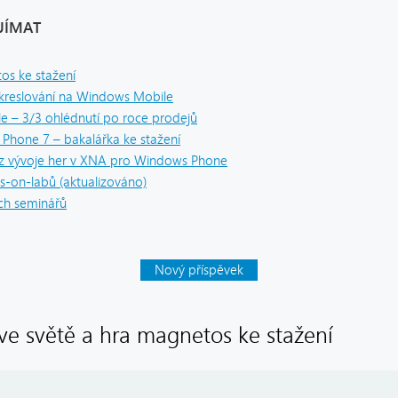
JÍMAT
os ke stažení
ykreslování na Windows Mobile
 – 3/3 ohlédnutí po roce prodejů
Phone 7 – bakalářka ke stažení
 z vývoje her v XNA pro Windows Phone
s-on-labů (aktualizováno)
ch seminářů
Nový příspěvek
ve světě a hra magnetos ke stažení