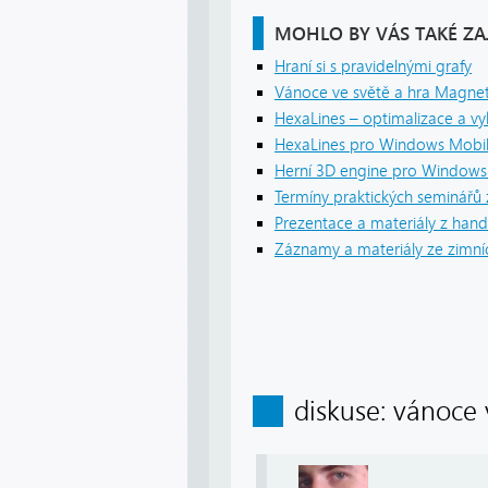
MOHLO BY VÁS TAKÉ ZA
Hraní si s pravidelnými grafy
Vánoce ve světě a hra Magnet
HexaLines – optimalizace a v
HexaLines pro Windows Mobile
Herní 3D engine pro Windows 
Termíny praktických seminářů
Prezentace a materiály z hand
Záznamy a materiály ze zimní
diskuse: vánoce 