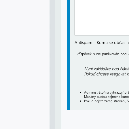
Antispam:
Komu se občas há
Příspěvek bude publikován pod
Nyní zakládáte pod článk
Pokud chcete reagovat na
Administrátoři si vyhrazují 
Mazány budou zejména koment
Pokud nejste zaregistrováni, 