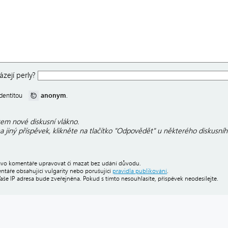
zejí perly?
anonym
 identitou
.
em nové diskusní vlákno.
 jiný příspěvek, klikněte na tlačítko "Odpovědět" u některého diskusníh
právo komentáře upravovat či mazat bez udání důvodu.
áře obsahující vulgarity nebo porušující
pravidla publikování
.
Vaše IP adresa bude zveřejněna. Pokud s tímto nesouhlasíte, příspěvek neodesílejte.