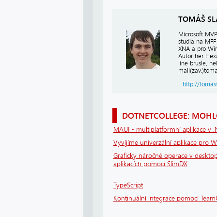
TOMÁŠ SL
Microsoft MVP 
studia na MFF 
XNA a pro Win
Autor her Hexa
line brusle, n
mail(zav.)toma
http://tomas
DOTNETCOLLEGE: MOHLO
MAUI - multiplatformní aplikace v 
Vyvíjíme univerzální aplikace pro 
Graficky náročné operace v deskto
aplikacích pomocí SlimDX
TypeScript
Kontinuální integrace pomocí Team