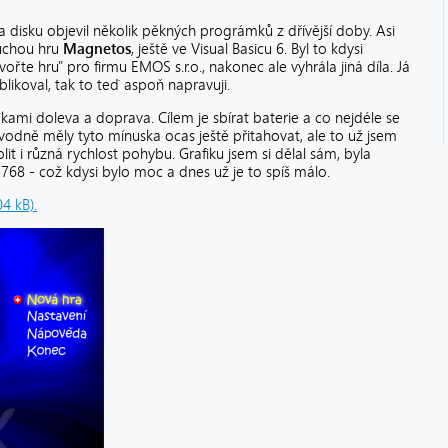
a disku objevil několik pěkných prográmků z dřívější doby. Asi
duchou hru
Magnetos
, ještě ve Visual Basicu 6. Byl to kdysi
řte hru" pro firmu EMOS s.r.o., nakonec ale vyhrála jiná díla. Já
blikoval, tak to teď aspoň napravuji.
pkami doleva a doprava. Cílem je sbírat baterie a co nejdéle se
dně měly tyto mínuska ocas ještě přitahovat, ale to už jsem
it i různá rychlost pohybu. Grafiku jsem si dělal sám, byla
768 - což kdysi bylo moc a dnes už je to spíš málo.
4 kB).