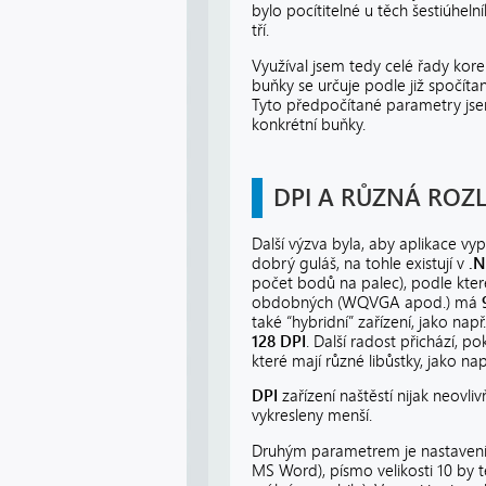
bylo pocítitelné u těch šestiúheln
tří.
Využíval jsem tedy celé řady kore
buňky se určuje podle již spočít
Tyto předpočítané parametry jse
konkrétní buňky.
DPI A RŮZNÁ ROZL
Další výzva byla, aby aplikace v
dobrý guláš, na tohle existují v
.N
počet bodů na palec), podle které
obdobných (WQVGA apod.) má
také “hybridní” zařízení, jako na
128 DPI
. Další radost přichází, 
které mají různé libůstky, jako na
DPI
zařízení naštěstí nijak neovli
vykresleny menší.
Druhým parametrem je nastavení
MS Word), písmo velikosti 10 by 