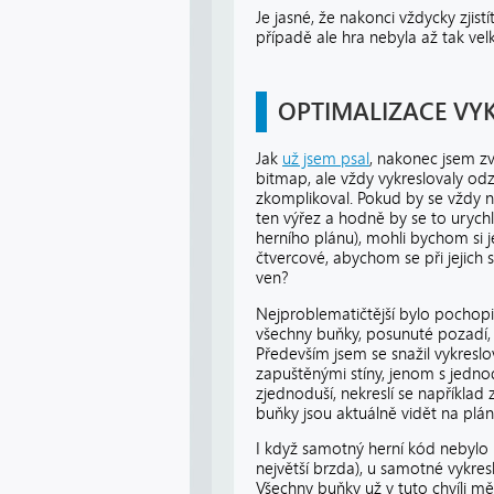
Je jasné, že nakonci vždycky zjist
případě ale hra nebyla až tak vel
OPTIMALIZACE VY
Jak
už jsem psal
, nakonec jsem zv
bitmap, ale vždy vykreslovaly odzn
zkomplikoval. Pokud by se vždy na
ten výřez a hodně by se to urychl
herního plánu), mohli bychom si 
čtvercové, abychom se při jejich 
ven?
Nejproblematičtější bylo pochopi
všechny buňky, posunuté pozadí, 
Především jsem se snažil vykresl
zapuštěnými stíny, jenom s jedno
zjednoduší, nekreslí se například
buňky jsou aktuálně vidět na plán
I když samotný herní kód nebylo
největší brzda), u samotné vykre
Všechny buňky už v tuto chvíli m