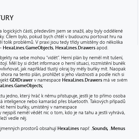
TURY
ka logických částí, především jsem se snažil, aby byly oddělené
giky. Cílem bylo, pokud bych chtěl v budoucnu portovat hru na
l tolik problémů. V praxi jsou tedy třídy umístěny do několika
 –
HexaLines.GameObjects
,
HexaLines.Drawers
apod.
objekty na sebe mohou “vidět”. Herní plán by neměl mít tušení,
tojí. Měl by si držet informace o herní situaci, rozmístění buněk
ovlivňovat, jak například tlustý okraj by měly buňky mít. Naopak
shora na tento plán, prohlížet si jeho vlastnosti a podle nich si
objekt
GDIDrawer
v namespace
HexaLines.Drawers
má ve svém
aLines.GameObjects;
 jedno, který hráč k němu přistupuje, jestli je to přímo osoba
ělá inteligence nebo kamarád přes bluetooth. Takových případů
bjekt herní buňky, umístěný v namespace
y nejspíš neměl vědět nic o tom, kdo je na tahu a jestli vyhrává,
leží vedle něj.
ch jmenných prostorů obsahují
HexaLines
např.
.Sounds, .Menus