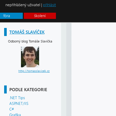
nepřihlášený uživatel |
přihlásit
fóra
školení
TOMÁŠ SLAVÍČEK
Odborný blog Tomáše Slavíčka
http://tomasslavicek.cz
PODLE KATEGORIE
.NET Tips
ASP.NET/IIS
C#
Grafika