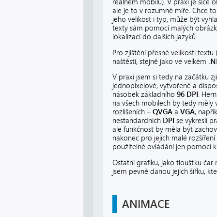
reálném mobilu). V praxi je sice 
ale je to v rozumné míře. Chce to
jeho velikost i typ, může být vy
texty sám pomocí malých obrázků
lokalizací do dalších jazyků.
Pro zjištění přesné velikosti text
naštěstí, stejně jako ve velkém
.N
V praxi jsem si tedy na začátku zji
jednopixelové, vytvořené a dispo
násobek základního
96 DPI
. Her
na všech mobilech by tedy měly v
rozlišeních –
QVGA
a
VGA
, napří
nestandardních
DPI
se vykreslí p
ale funkčnost by měla být zacho
nakonec pro jejich malé rozšířen
použitelné ovládání jen pomocí k
Ostatní grafiku, jako tloušťku ča
jsem pevně danou jejich šířku, k
ANIMACE