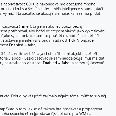
řes nepřívětivost
GDI+
je nakonec ve hře dostupné mnoho
olínají kruhy a šestiúhelníky, umělá inteligence si sama otáčí
 barvy mizí. Na začátku se ukazuje animace, kam se má přidat
h časovačů (
Timer
). Já jsem nakonec použil běžný
jsem potřeboval, aby běžel ve stejném vlákně jako vykreslování.
nějaké synchronizace jsem se pouštět rozhodně nechtěl. Při
ji, nastavím jim interval a přidám událost
Tick
. V případě
stnost
Enabled
= false;.
eště nějaký
Timer
běží a já chci zničit herní objekt (např. při
utoriálu apod.). Běžící časovač se sám neodalokuje, musíme dát
y nastavili jeho vlastnost
Enabled = false;
a samotný časovač
ní vše. Pokud by vás ještě zajímalo nějaké téma, můžete si o něj
 například o tom, jak se dá taková hra prodávat a propagovat.
noha úspěchů (4. nejprodávanější aplikace pro WM na