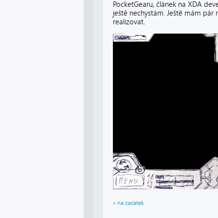
PocketGearu, článek na XDA devel
ještě nechystám. Ještě mám pár n
realizovat.
» na začátek