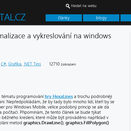
hledat na webu
články
blogy
malizace a vykreslování na windows
C#
,
Grafika
,
.NET Tips
12710
zobrazení
t k tématu programování
hry
HexaLines
a trochu podrobněji
vání. Nepředpokládám, že by tady bylo mnoho lidí, kteří by se
her pro Windows Mobile, velice podobný princip se ale dá
ů na počítači. Připomínám, že tento článek se bude týkat
 běžného kreslení, které může být prováděno například v
olání metod
graphics.DrawLine()
,
graphics.FillPolygon()