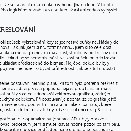
íte, že se ta architektura dala navrhnout jinak a lépe. V tomto
kého logického rozsahu a víc se tam už asi ani nedalo vymyslet.
KRESLOVÁNÍ
olil způsob vykreslování, kdy se jednotlivé buňky neukládaly do
ova. Tak, jak jsem si hru totiž navrhnul, jsem si to celé dost
 plánu měnila jen nějaká malá část, stačilo by překreslovat jen
ilo. Pokud by se nemohla měnit velikost buňek (při přibližování
je ukládat předkreslené do bitmap. Nejlépe, pokud by byly
spojování nemuseli zabývat průhledností. Jak se z toho dostat
telně posouvání herního plánu. Při tom bylo potřeba překreslit
herní ovládací prvky a případně nějaké probíhající animace.
ovat buňky s co nejjednodušší vektorovou grafikou, žádnými
duchým odleskem. Při posouvání je poznat, že se grafika ještě
 ztmavené čáry pod vnitřními čarami. Také si pamatuji, které
u, ostatní dokresluji až tehdy, když se dokončí drag & drop.
 potřeba tolik optimalizovat (operace GDI+ byly opravdu
slovací procedury jsem si musel dávat hodně pozor, co tam píšu.
ěly spočítané pozice bodů, doplněné o případné posunutí na