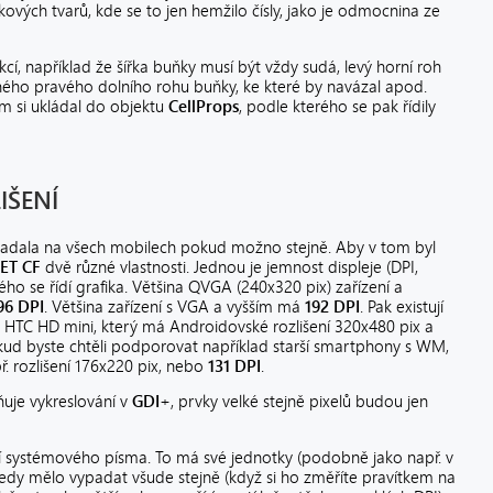
íkových tvarů, kde se to jen hemžilo čísly, jako je odmocnina ze
kcí, například že šířka buňky musí být vždy sudá, levý horní roh
aného pravého dolního rohu buňky, ke které by navázal apod.
m si ukládal do objektu
CellProps
, podle kterého se pak řídily
IŠENÍ
ypadala na všech mobilech pokud možno stejně. Aby v tom byl
ET CF
dvě různé vlastnosti. Jednou je jemnost displeje (DPI,
ho se řídí grafika. Většina QVGA (240x320 pix) zařízení a
96 DPI
. Většina zařízení s VGA a vyšším má
192 DPI
. Pak existují
př. HTC HD mini, který má Androidovské rozlišení 320x480 pix a
pokud byste chtěli podporovat například starší smartphony s WM,
př. rozlišení 176x220 pix, nebo
131 DPI
.
vňuje vykreslování v
GDI
+, prvky velké stejně pixelů budou jen
 systémového písma. To má své jednotky (podobně jako např. v
tedy mělo vypadat všude stejně (když si ho změříte pravítkem na