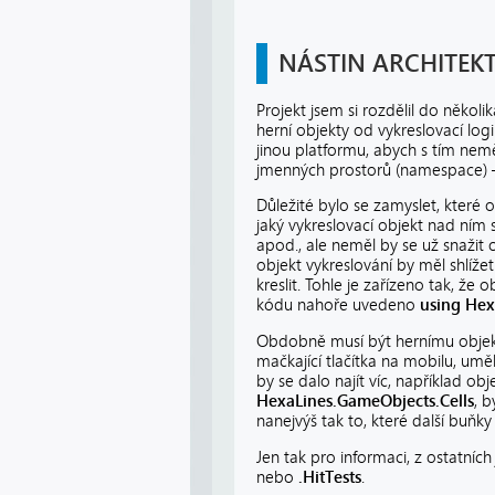
NÁSTIN ARCHITEK
Projekt jsem si rozdělil do několi
herní objekty od vykreslovací lo
jinou platformu, abych s tím nemě
jmenných prostorů (namespace)
Důležité bylo se zamyslet, které 
jaký vykreslovací objekt nad ním s
apod., ale neměl by se už snažit 
objekt vykreslování by měl shlížet 
kreslit. Tohle je zařízeno tak, že 
kódu nahoře uvedeno
using Hex
Obdobně musí být hernímu objektu
mačkající tlačítka na mobilu, um
by se dalo najít víc, například o
HexaLines.GameObjects.Cells
, b
nanejvýš tak to, které další buňky 
Jen tak pro informaci, z ostatní
nebo
.HitTests
.