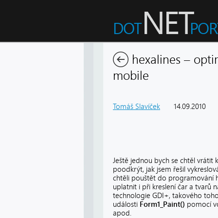
hexalines – opti
mobile
Tomáš Slavíček
14.09.2010
Ještě jednou bych se chtěl vráti
poodkrýt, jak jsem řešil vykreslo
chtěli pouštět do programování 
uplatnit i při kreslení čar a tvar
technologie GDI+, takového toho
události
Form1_Paint()
pomocí v
apod.