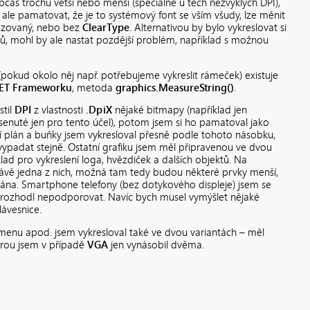
občas trochu větší nebo menší (speciálně u těch nezvyklých DPI),
 ale pamatovat, že je to systémový font se vším všudy, lze měnit
hlazovaný, nebo bez
ClearType
. Alternativou by bylo vykreslovat si
, mohl by ale nastat pozdější problém, například s možnou
u (pokud okolo něj např. potřebujeme vykreslit rámeček) existuje
ET Frameworku
, metoda
graphics.MeasureString()
.
stil
DPI
z vlastnosti
.DpiX
nějaké bitmapy (například jen
senuté jen pro tento účel), potom jsem si ho pamatoval jako
ní plán a buňky jsem vykresloval přesně podle tohoto násobku,
ypadat stejně. Ostatní grafiku jsem měl připravenou ve dvou
klad pro vykreslení loga, hvězdiček a dalších objektů. Na
rávě jedna z nich, možná tam tedy budou některé prvky menší,
vána. Smartphone telefony (bez dotykového displeje) jsem se
í rozhodl nepodporovat. Navíc bych musel vymýšlet nějaké
lávesnice.
r menu apod. jsem vykresloval také ve dvou variantách – měl
terou jsem v případě
VGA
jen vynásobil dvěma.