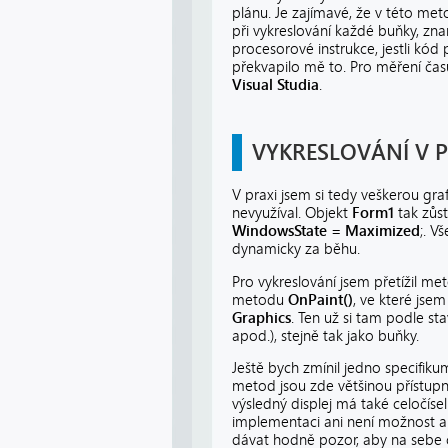
plánu. Je zajímavé, že v této m
při vykreslování každé buňky, znam
procesorové instrukce, jestli kó
překvapilo mě to. Pro měření ča
Visual Studia
.
VYKRESLOVÁNÍ V P
V praxi jsem si tedy veškerou gra
nevyužíval. Objekt
Form1
tak zůst
WindowsState = Maximized
;. V
dynamicky za běhu.
Pro vykreslování jsem přetížil m
metodu
OnPaint()
, ve které jse
Graphics
. Ten už si tam podle st
apod.), stejně tak jako buňky.
Ještě bych zmínil jedno specifi
metod jsou zde většinou přístupné
výsledný displej má také celočíse
implementaci ani není možnost ant
dávat hodně pozor, aby na sebe č