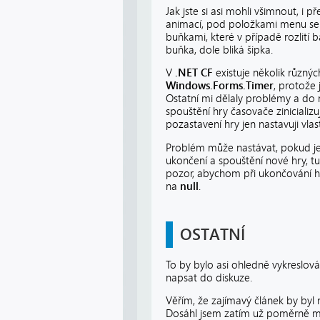
Jak jste si asi mohli všimnout, i p
animací, pod položkami menu se pr
buňkami, které v případě rozlití
buňka, dole bliká šipka.
V
.NET CF
existuje několik různýc
Windows.Forms.Timer
, protože 
Ostatní mi dělaly problémy a do 
spouštění hry časovače zinicializu
pozastavení hry jen nastavuji vla
Problém může nastávat, pokud j
ukončení a spouštění nové hry, t
pozor, abychom při ukončování hr
na
null
.
OSTATNÍ
To by bylo asi ohledně vykreslová
napsat do diskuze.
Věřím, že zajímavý článek by byl
Dosáhl jsem zatím už poměrně m