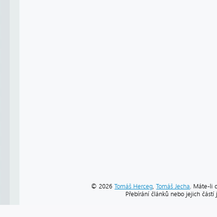
© 2026
Tomáš Herceg
,
Tomáš Jecha
. Máte-li 
Přebírání článků nebo jejich část