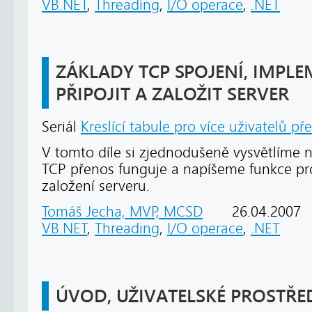
VB.NET
,
Threading
,
I/O operace
,
.NET
ZÁKLADY TCP SPOJENÍ, IMPL
PŘIPOJIT A ZALOŽIT SERVER
Seriál
Kreslící tabule pro více uživatelů př
V tomto díle si zjednodušeně vysvětlíme n
TCP přenos funguje a napíšeme funkce pro
založení serveru.
Tomáš Jecha, MVP, MCSD
26.04.2007
VB.NET
,
Threading
,
I/O operace
,
.NET
ÚVOD, UŽIVATELSKÉ PROSTŘE