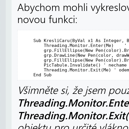
Abychom mohli vykreslova
novou funkci:
Sub
 KresliCaru(
ByVal
 x1 
As
Integer
, 
         Threading.Monitor.Enter(Me)    
'
         grp.FillEllipse(
New
 Pen(color).B
         grp.DrawLine(
New
 Pen(color, draw
         grp.FillEllipse(
New
 Pen(color).B
         PicTabule.Invalidate() 
' nechame
         Threading.Monitor.
Exit
(Me) 
' ode
End
Sub
Všimněte si, že jsem použ
Threading.Monitor.Ente
Threading.Monitor.Exit
objektu pro určité vlákno