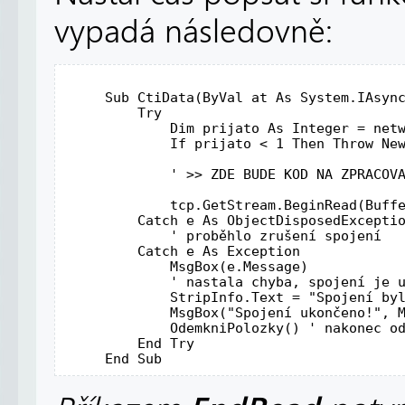
vypadá následovně:
Sub
 CtiData(
ByVal
 at 
As
 System.IAsync
Try
Dim
 prijato 
As
Integer
 = net
If
 prijato < 1 
Then
Throw
Ne
' >> ZDE BUDE KOD NA ZPRACOV
             tcp.GetStream.BeginRead(Buff
Catch
 e 
As
 ObjectDisposedExceptio
' proběhlo zrušení spojení 
Catch
 e 
As
 Exception 

             MsgBox(e.Message) 

' nastala chyba, spojení je 
             StripInfo.Text = 
"Spojení by
             MsgBox(
"Spojení ukončeno!"
, 
             OdemkniPolozky() 
' nakonec o
End
Try
End
Sub