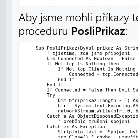
Aby jsme mohli příkazy t
PosliPrikaz
proceduru
:
Sub
 PosliPrikaz(
ByVal
 prikaz 
As
Stri
' zjistíme, zda jsme připojeni 
Dim
 Connected 
As
Boolean
 = 
False
If
Not
 tcp 
Is
 Nothing 
Then
If
Not
 tcp.Client 
Is
 Nothing
                 Connected = tcp.Connected
End
If
End
If
If
 Connected = 
False
Then
Exit
S
Try
Dim
 bfr(prikaz.Length - 1) 
A
             bfr = System.Text.Encoding.A
             networkStream.Write(bfr, 0, 
Catch
 e 
As
 ObjectDisposedExceptio
' proběhlo zrušení spojení 
Catch
 ex 
As
 Exception 

             StripInfo.Text = 
"Spojení by
             tcp.Close() 
' chyba - uzavří