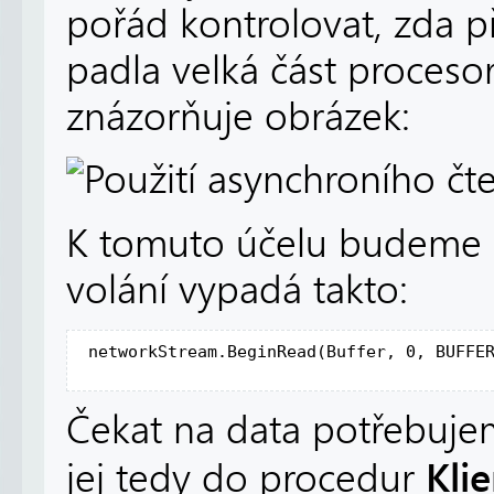
pořád kontrolovat, zda př
padla velká část proceso
znázorňuje obrázek:
K tomuto účelu budeme 
volání vypadá takto:
 networkStream.BeginRead(Buffer, 0, BUFFE
Čekat na data potřebuje
Kli
jej tedy do procedur