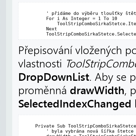
' přidáme do výběru tloušťky ště
For
 i 
As
Integer
 = 1 
To
 10 

             ToolStripComboSirkaStetce.It
Next
         ToolStripComboSirkaStetce.Select
Přepisování vložených 
vlastnosti
ToolStripCombo
DropDownList
. Aby se 
drawWidth
proměnná
, 
SelectedIndexChanged
Private
Sub
 ToolStripComboSirkaStetc
' byla vybrána nová šířka štetce