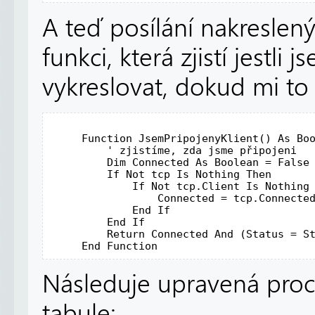
A teď posílání nakreslenýc
funkci, která zjistí jestli
vykreslovat, dokud mi to
Function
 JsemPripojenyKlient() 
As
Bo
' zjistíme, zda jsme připojeni 
Dim
 Connected 
As
Boolean
 = 
False
If
Not
 tcp 
Is
 Nothing 
Then
If
Not
 tcp.Client 
Is
 Nothing
                 Connected = tcp.Connected
End
If
End
If
Return
 Connected 
And
 (Status = St
End
Function
Následuje upravená proc
tabule: