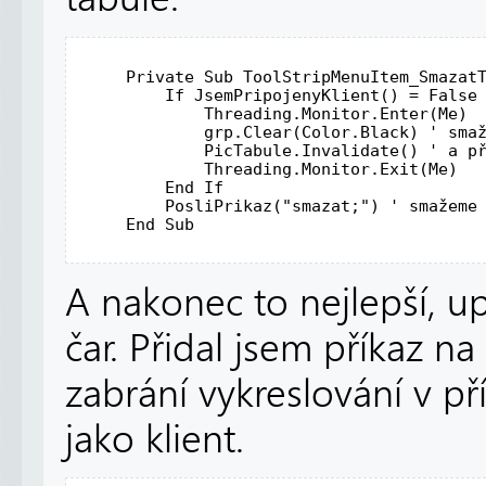
Private
Sub
 ToolStripMenuItem_Smazat
If
 JsemPripojenyKlient() = 
False
             Threading.Monitor.Enter(Me) 
             grp.Clear(Color.Black) 
' sma
             PicTabule.Invalidate() 
' a p
             Threading.Monitor.
Exit
(Me)  
End
If
         PosliPrikaz(
"smazat;"
) 
' smažeme
End
Sub
A nakonec to nejlepší, u
čar. Přidal jsem příkaz n
zabrání vykreslování v př
jako klient.