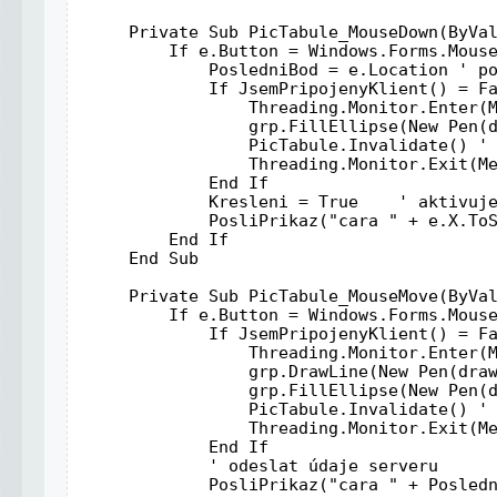
Private
Sub
 PicTabule_MouseDown(
ByVa
If
 e.Button = Windows.Forms.Mous
             PosledniBod = e.Location 
' p
If
 JsemPripojenyKlient() = 
F
                 Threading.Monitor.Enter(
                 grp.FillEllipse(
New
 Pen(
                 PicTabule.Invalidate() 
'
                 Threading.Monitor.
Exit
(M
End
If
             Kresleni = 
True
' aktivuj
             PosliPrikaz(
"cara "
 + e.X.To
End
If
End
Sub
Private
Sub
 PicTabule_MouseMove(
ByVa
If
 e.Button = Windows.Forms.Mous
If
 JsemPripojenyKlient() = 
F
                 Threading.Monitor.Enter(
                 grp.DrawLine(
New
 Pen(dra
                 grp.FillEllipse(
New
 Pen(
                 PicTabule.Invalidate() 
'
                 Threading.Monitor.
Exit
(M
End
If
' odeslat údaje serveru 
             PosliPrikaz(
"cara "
 + Posled