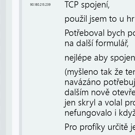
TCP spojení,
90.180.215.239
použil jsem to u hr
Potřeboval bych po
na další formulář,
nejlépe aby spojen
(myšleno tak že te
navázáno potřebuji
dalším nově otevř
jen skryl a volal 
nefungovalo i když
Pro profíky určitě