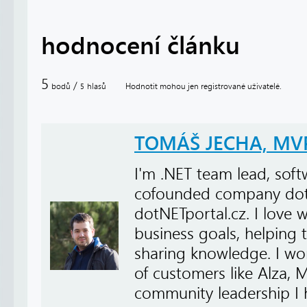
hodnocení článku
5
/
bodů
hlasů
Hodnotit mohou jen registrované uživatelé.
5
TOMÁŠ JECHA, MV
I'm .NET team lead, softw
cofounded company dot
dotNETportal.cz. I love 
business goals, helping
sharing knowledge. I wor
of customers like Alza, 
community leadership I