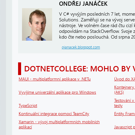
ONDŘEJ JANÁČEK
V C# vyvýjím posledních 7 let, mome
Solutions. Zaměřuji se na vývoj server
nástroje. Ve volném čase rád čtu cizí
odpovídám na StackOverflow. Svoje z
kdo čte nebo poslouchá. Od srpna 2
ojanacek.blogspot.com
DOTNETCOLLEGE: MOHLO BY 
MAUI - multiplatformní aplikace v .NETu
Úvod do X
Kontejnery
Vyvíjíme univerzální aplikace pro Windows
(AKS)
Testování v 
TypeScript
testy
Kontinuální integrace pomocí TeamCity
Entity Fram
Xamarin - vývoj multiplatformních mobilních
aplikací
Javascript 