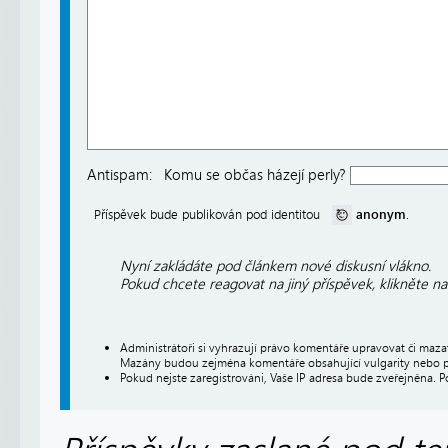
Antispam:
Komu se občas házejí perly?
anonym
Příspěvek bude publikován pod identitou
.
Nyní zakládáte pod článkem nové diskusní vlákno.
Pokud chcete reagovat na jiný příspěvek, klikněte n
Administrátoři si vyhrazují právo komentáře upravovat či maz
Mazány budou zejména komentáře obsahující vulgarity nebo p
Pokud nejste zaregistrováni, Vaše IP adresa bude zveřejněna. P