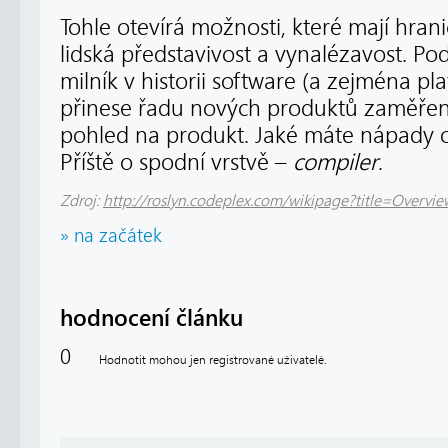
Tohle otevírá možnosti, které mají hran
lidská představivost a vynalézavost. Pod
milník v historii software (a zejména pl
přinese řadu nových produktů zaměřen
pohled na produkt. Jaké máte nápady o
Příště o spodní vrstvě –
compiler
.
Zdroj:
http://roslyn.codeplex.com/wikipage?title=Overvi
» na začátek
hodnocení článku
0
Hodnotit mohou jen registrované uživatelé.