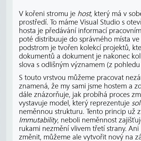
V kořeni stromu je
host
, který má v so
prostředí. To máme Visual Studio s ot
hosta je předávání informací pracovnímu
poté distribuuje do správného místa v
podstrom je tvořen kolekcí projektů, kte
dokumentů a dokument je nakonec kole
slova s odlišným významem (z pohledu 
S touto vrstvou můžeme pracovat nezávi
znamená, že my sami jsme hostem a zd
dále znázorňuje, jak probíhá proces z
vystavuje model, který reprezentuje
sol
neměnnou strukturu. Tento princip už
Immutability
, neboli neměnnost zajišťu
rukami nezmění vlivem třetí strany. A
změnit, můžeme ale vytvořit nový na zá