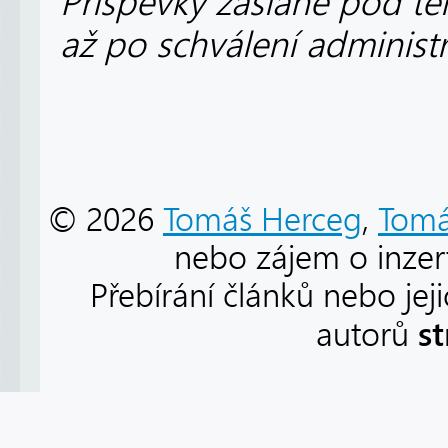
Příspěvky zaslané pod te
až po schválení administ
© 2026
Tomáš Herceg
,
Tomá
nebo zájem o inzert
Přebírání článků nebo jej
s
autorů