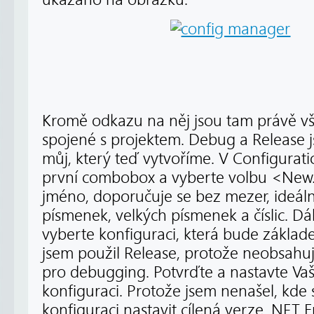
Kromě odkazu na něj jsou tam právě vš
spojené s projektem. Debug a Release 
můj, který teď vytvoříme. V Configura
první combobox a vyberte volbu <New…
jméno, doporučuje se bez mezer, ideá
písmenek, velkých písmenek a číslic. 
vyberte konfiguraci, která bude základe
jsem použil Release, protože neobsahu
pro debugging. Potvrďte a nastavte Va
konfiguraci. Protože jsem nenašel, kde 
konfiguraci nastavit cílená verze .NET