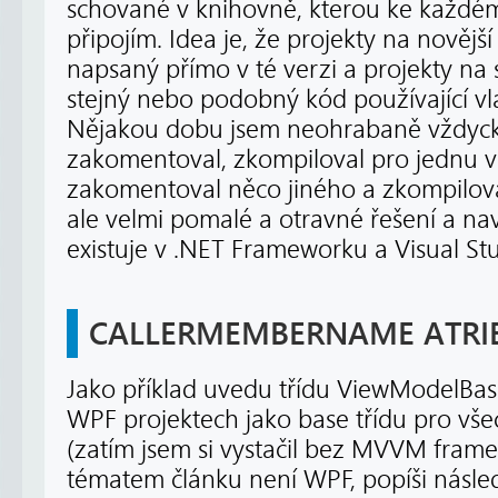
schované v knihovně, kterou ke každé
připojím. Idea je, že projekty na novější
napsaný přímo v té verzi a projekty na s
stejný nebo podobný kód používající vlas
Nějakou dobu jsem neohrabaně vždyck
zakomentoval, zkompiloval pro jednu v
zakomentoval něco jiného a zkompiloval
ale velmi pomalé a otravné řešení a na
existuje v .NET Frameworku a Visual Stu
CALLERMEMBERNAME ATRI
Jako příklad uvedu třídu ViewModelBas
WPF projektech jako base třídu pro vš
(zatím jsem si vystačil bez MVVM fram
tématem článku není WPF, popíši násled