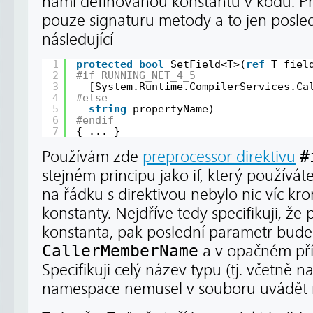
námi definovanou konstantu v kódu. Pr
pouze signaturu metody a to jen posle
následující
1
protected
bool
SetField<T>(
ref
T fiel
2
#if RUNNING_NET_4_5
3
[System.Runtime.CompilerServices.Ca
4
#else
5
string
propertyName)
6
#endif
7
{ ... }
Používám zde
preprocessor direktivu
#
stejném principu jako if, který používát
na řádku s direktivou nebylo nic víc kr
konstanty. Nejdříve tedy specifikuji, ž
konstanta, pak poslední parametr bud
CallerMemberName
a v opačném př
Specifikuji celý název typu (tj. včetně 
namespace nemusel v souboru uvádět m