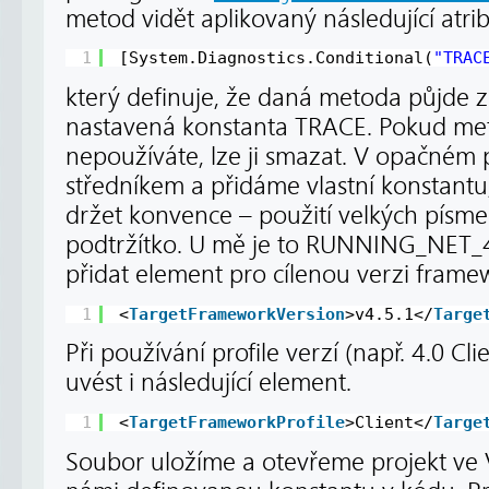
metod vidět aplikovaný následující atri
1
[System.Diagnostics.Conditional(
"TRAC
který definuje, že daná metoda půjde z
nastavená konstanta TRACE. Pokud met
nepoužíváte, lze ji smazat. V opačném 
středníkem a přidáme vlastní konstantu,
držet konvence – použití velkých písmen
podtržítko. U mě je to RUNNING_NET_4
přidat element pro cílenou verzi frame
1
<
TargetFrameworkVersion
>v4.5.1</
Targe
Při používání profile verzí (např. 4.0 Cli
uvést i následující element.
1
<
TargetFrameworkProfile
>Client</
Targe
Soubor uložíme a otevřeme projekt ve 