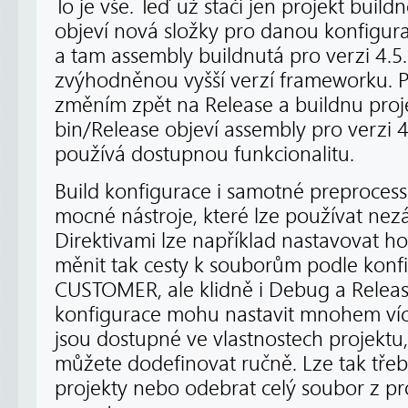
To je vše. Teď už stačí jen projekt build
objeví nová složky pro danou konfiguraci
a tam assembly buildnutá pro verzi 4.5
zvýhodněnou vyšší verzí frameworku. P
změním zpět na Release a buildnu proje
bin/Release objeví assembly pro verzi 
používá dostupnou funkcionalitu.
Build konfigurace i samotné preprocesso
mocné nástroje, které lze používat nezá
Direktivami lze například nastavovat h
měnit tak cesty k souborům podle konfi
CUSTOMER, ale klidně i Debug a Releas
konfigurace mohu nastavit mnohem více
jsou dostupné ve vlastnostech projektu,
můžete dodefinovat ručně. Lze tak tře
projekty nebo odebrat celý soubor z pr