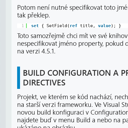
Potom není nutné specifikovat toto jm
tak překlep.
1
set
{ SetField(
ref
title, 
value
); }
Toto samozřejmě chci mít ve své knihov
nespecifikovat jméno property, pokud 
na verzi 4.5.1.
BUILD CONFIGURATION A 
DIRECTIVES
Projekt, ve kterém se kód nachází, ne
na starší verzi frameworku. Ve Visual St
novou build konfiguraci v Configurati
najdete buď v menu Build a nebo na pan
ukázáno na obrázku.