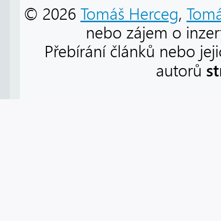
© 2026
Tomáš Herceg
,
Tomá
nebo zájem o inzert
Přebírání článků nebo jej
s
autorů