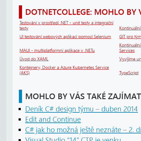
DOTNETCOLLEGE: MOHLO BY 
Testování v prostředí .NET - unit testy a integrační
testy
Kontinuáln
UI testování webových aplikací pomocí Selenium
GIT pro tým
Kontinuální
MAUI - multiplatformní aplikace v .NETu
Services
Úvod do XAML
Vyvíjíme un
Kontejnery, Docker a Azure Kubernetes Service
(AKS)
TypeScript
MOHLO BY VÁS TAKÉ ZAJÍMAT
Deník C# design týmu – duben 2014
Edit and Continue
C# jak ho možná ještě neznáte – 2. dí
Visual Studio “14” CTP je venku