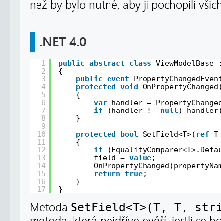
než by bylo nutné, aby ji pochopili všich
.NET 4.0
1
public
abstract
class
ViewModelBase 
2
{
3
public
event
PropertyChangedEven
4
protected
void
OnPropertyChanged
5
{
6
var
handler = PropertyChange
7
if
(handler != 
null
) handler
8
}
9
10
protected
bool
SetField<T>(
ref
T
11
{
12
if
(EqualityComparer<T>.Defa
13
field = 
value
;
14
OnPropertyChanged(propertyNa
15
return
true
;
16
}
17
}
Metoda
SetField<T>(T, T, str
metoda, která nejdříve ověří, jestli se