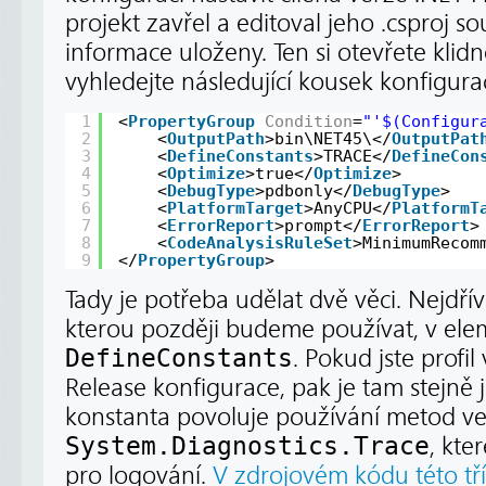
projekt zavřel a editoval jeho .csproj so
informace uloženy. Ten si otevřete klid
vyhledejte následující kousek konfigura
1
<
PropertyGroup
Condition
=
"'$(Configur
2
<
OutputPath
>bin\NET45\</
OutputPat
3
<
DefineConstants
>TRACE</
DefineCon
4
<
Optimize
>true</
Optimize
>
5
<
DebugType
>pdbonly</
DebugType
>
6
<
PlatformTarget
>AnyCPU</
PlatformT
7
<
ErrorReport
>prompt</
ErrorReport
>
8
<
CodeAnalysisRuleSet
>MinimumRecom
9
</
PropertyGroup
>
Tady je potřeba udělat dvě věci. Nejdří
kterou později budeme používat, v el
DefineConstants
. Pokud jste profil
Release konfigurace, pak je tam stejně
konstanta povoluje používání metod ve
System.Diagnostics.Trace
, kte
pro logování.
V zdrojovém kódu této tř