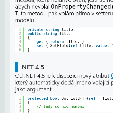
abych nevolal
OnPropertyChanged
Tuto metodu pak volám přímo v setter
modelu.
1
private
string
title;
2
public
string
Title
3
{
4
get
{ 
return
title; }
5
set
{ SetField(
ref
title, 
value
, 
6
}
.NET 4.5
Od .NET 4.5 je k dispozici nový atribut
který automaticky dodá jméno volající
jako argument.
1
protected
bool
SetField<T>(
ref
T fiel
2
{
3
// tady se nic nemění
4
}