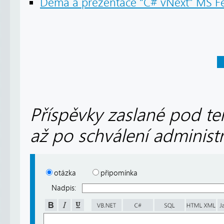
Dema a prezentace “C# vNext” MS Fe
Příspěvky zaslané pod te
až po schválení administ
otázka
připomínka
Nadpis: