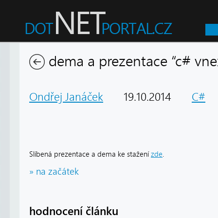
dema a prezentace “c# vnex
Ondřej Janáček
19.10.2014
C#
1
Slíbená prezentace a dema ke stažení
zde
.
» na začátek
hodnocení článku