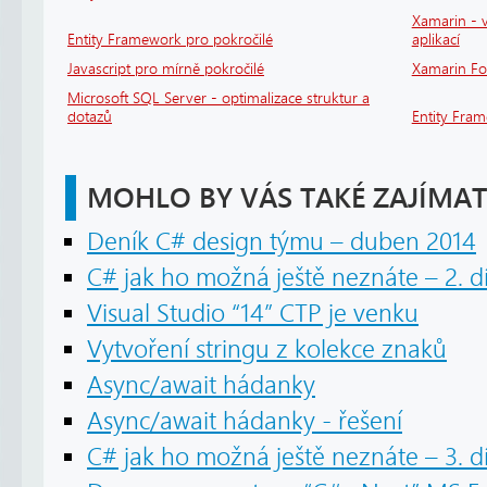
Xamarin - v
Entity Framework pro pokročilé
aplikací
Javascript pro mírně pokročilé
Xamarin F
Microsoft SQL Server - optimalizace struktur a
dotazů
Entity Fra
MOHLO BY VÁS TAKÉ ZAJÍMAT
Deník C# design týmu – duben 2014
C# jak ho možná ještě neznáte – 2. dí
Visual Studio “14” CTP je venku
Vytvoření stringu z kolekce znaků
Async/await hádanky
Async/await hádanky - řešení
C# jak ho možná ještě neznáte – 3. dí