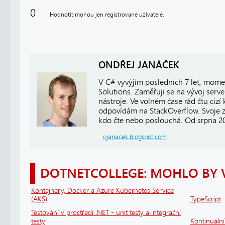
0
Hodnotit mohou jen registrované uživatelé.
ONDŘEJ JANÁČEK
V C# vyvýjím posledních 7 let, mome
Solutions. Zaměřuji se na vývoj server
nástroje. Ve volném čase rád čtu cizí
odpovídám na StackOverflow. Svoje z
kdo čte nebo poslouchá. Od srpna 2
ojanacek.blogspot.com
DOTNETCOLLEGE: MOHLO BY 
Kontejnery, Docker a Azure Kubernetes Service
(AKS)
TypeScript
Testování v prostředí .NET - unit testy a integrační
testy
Kontinuáln