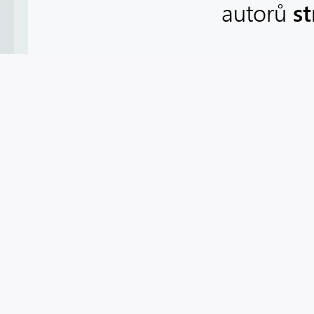
s
autorů