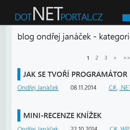
blog ondřej janáček - kateg
1
2
3
>
>
JAK SE TVOŘÍ PROGRAMÁTOR
Ondřej Janáček
08.11.2014
C#
,
.NE
MINI-RECENZE KNÍŽEK
Ondřej Janáček
22.10.2014
C#
,
WP