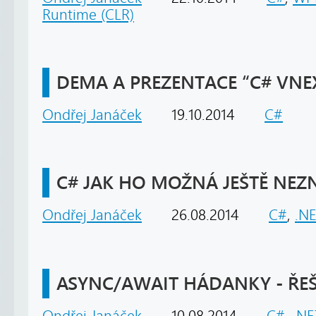
Runtime (CLR)
DEMA A PREZENTACE “C# VNE
Ondřej Janáček
19.10.2014
C#
C# JAK HO MOŽNÁ JEŠTĚ NEZNÁ
Ondřej Janáček
26.08.2014
C#
,
.N
ASYNC/AWAIT HÁDANKY - ŘEŠ
Ondřej Janáček
10.08.2014
C#
,
.NE