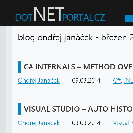
blog ondřej janáček - břez
C# INTERNALS – METHOD OV
Ondřej Janáček
09.03.2014
C#
,
.N
VISUAL STUDIO – AUTO HIST
Ondřej Janáček
03.03.2014
Visual 