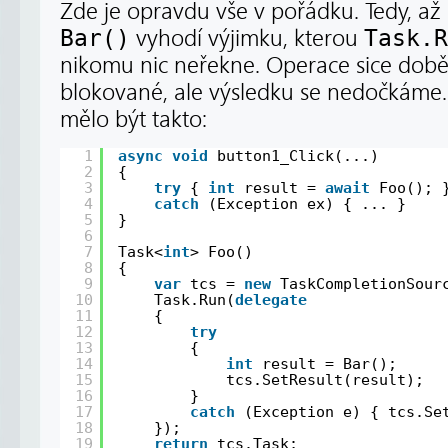
Zde je opravdu vše v pořádku. Tedy, až
Bar()
vyhodí výjimku, kterou
Task.R
nikomu nic neřekne. Operace sice době
blokované, ale výsledku se nedočkáme.
mělo být takto:
1
async
void
button1_Click(...)
2
{
3
try
{ 
int
result = 
await
Foo(); 
4
catch
(Exception ex) { ... }
5
}
6
7
Task<
int
> Foo()
8
{
9
var
tcs = 
new
TaskCompletionSour
10
Task.Run(
delegate
11
{
12
try
13
{
14
int
result = Bar();
15
tcs.SetResult(result);
16
}
17
catch
(Exception e) { tcs.Se
18
});
19
return
tcs.Task;