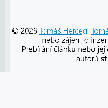
© 2026
Tomáš Herceg
,
Tomá
nebo zájem o inzert
Přebírání článků nebo jej
s
autorů