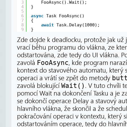
3
FooAsync().Wait();
4
}
5
6
async
Task FooAsync()
7
{
8
await
Task.Delay(1000);
9
}
Zde dojde k deadlocku, protože jak už 
vrací běhu programu do vlákna, ze kte
odstartována, zde tedy do UI vlákna. Po 
zavolá
FooAsync
, kde program naraz
kontext do stavového automatu, který se
operaci a vrátí se zpět do metody
but
zavolá blokující
Wait()
. V tuto chvíli
pomocí Wait na dokončení Tasku a je z
se dokončí operace Delay a stavový au
hlavního vlákna, že skončil a že sched
pokračování operaci v kontextu, který s
odstartováním operace, tedy do hlavního