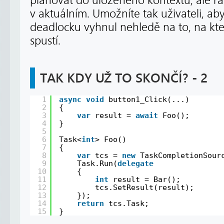
plánovat do uloženého kontextu, ale ra
v aktuálním. Umožníte tak uživateli, a
deadlocku vyhnul nehledě na to, na kt
spustí.
TAK KDY UŽ TO SKONČÍ? - 2
1
async
void
button1_Click(...)
2
{
3
var
result = 
await
Foo();    
4
}
5
6
Task<
int
> Foo()
7
{
8
var
tcs = 
new
TaskCompletionSour
9
Task.Run(
delegate
10
{
11
int
result = Bar();
12
tcs.SetResult(result);
13
});
14
return
tcs.Task;
15
}