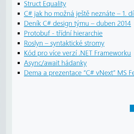
Struct Equality
C# jak ho možná ještě neznáte – 1. dí
Deník C# design týmu – duben 2014
Protobuf - třídní hierarchie
Roslyn – syntaktické stromy
Kód pro více verzí .NET Frameworku
Async/await hádanky
Dema a prezentace “C# vNext” MS Fe