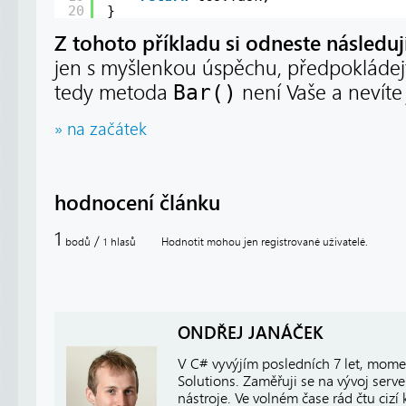
20
}
Z tohoto příkladu si odneste následují
jen s myšlenkou úspěchu, předpokládej
tedy metoda
Bar()
není Vaše a nevíte 
» na začátek
hodnocení článku
1
/
bodů
hlasů
Hodnotit mohou jen registrované uživatelé.
1
ONDŘEJ JANÁČEK
V C# vyvýjím posledních 7 let, mome
Solutions. Zaměřuji se na vývoj server
nástroje. Ve volném čase rád čtu cizí