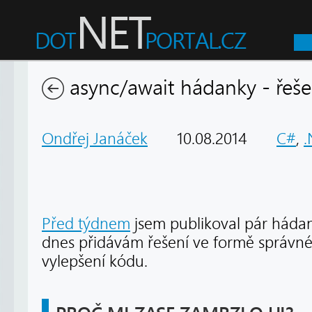
async/await hádanky - řeše
Ondřej Janáček
10.08.2014
C#
,
.
Před týdnem
jsem publikoval pár háda
dnes přidávám řešení ve formě správ
vylepšení kódu.