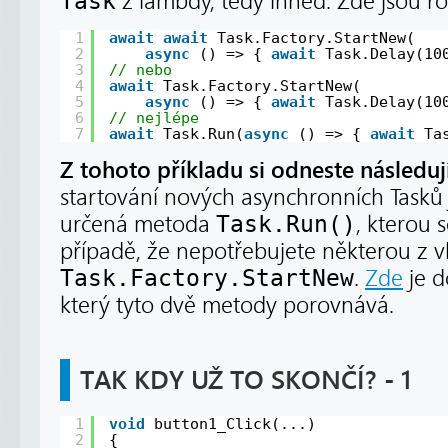
Task
z lambdy, tedy ihned. Zde jsou ro
1
await
await
Task.Factory.StartNew(
2
async
() => { 
await
Task.Delay(10
3
// nebo
4
await
Task.Factory.StartNew(
5
async
() => { 
await
Task.Delay(10
6
// nejlépe
7
await
Task.Run(
async
() => { 
await
Ta
Z tohoto příkladu si odneste následují
startování nových asynchronních Tasků 
určená metoda
Task.Run()
, kterou 
případě, že nepotřebujete některou z vl
Task.Factory.StartNew
.
Zde
je d
který tyto dvě metody porovnává.
TAK KDY UŽ TO SKONČÍ? - 1
1
void
button1_Click(...)
2
{