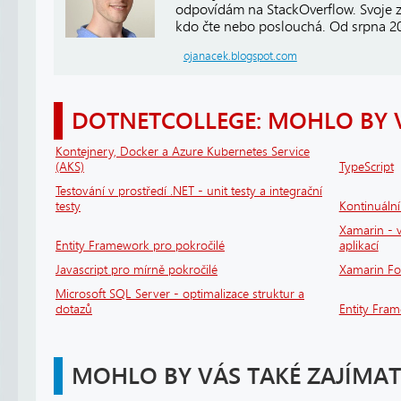
odpovídám na StackOverflow. Svoje z
kdo čte nebo poslouchá. Od srpna 2
ojanacek.blogspot.com
DOTNETCOLLEGE: MOHLO BY 
Kontejnery, Docker a Azure Kubernetes Service
(AKS)
TypeScript
Testování v prostředí .NET - unit testy a integrační
testy
Kontinuáln
Xamarin - v
Entity Framework pro pokročilé
aplikací
Javascript pro mírně pokročilé
Xamarin F
Microsoft SQL Server - optimalizace struktur a
dotazů
Entity Fra
MOHLO BY VÁS TAKÉ ZAJÍMAT