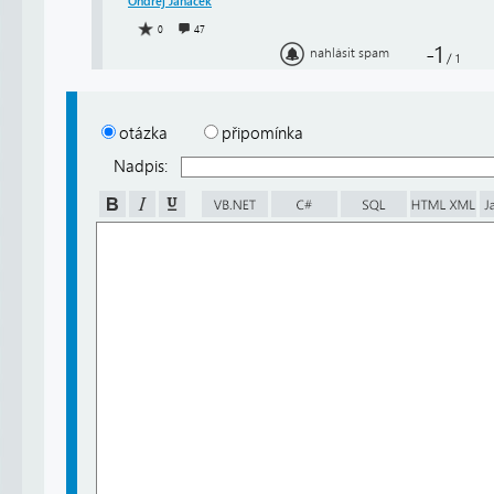
Ondřej Janáček
0
47
-1
nahlásit spam
/
1
otázka
připomínka
Nadpis: