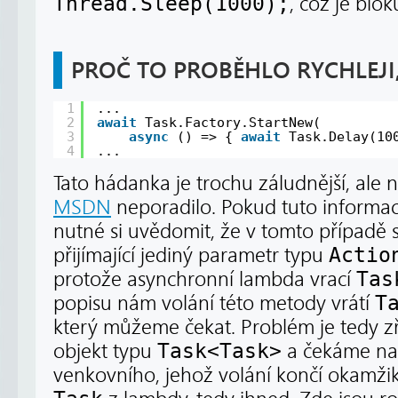
Thread.Sleep(1000);
, což je bloku
PROČ TO PROBĚHLO RYCHLEJI, 
1
...
2
await
Task.Factory.StartNew(
3
async
() => { 
await
Task.Delay(10
4
...
Tato hádanka je trochu záludnější, ale n
MSDN
neporadilo. Pokud tuto informac
nutné si uvědomit, že v tomto případě 
přijímající jediný parametr typu
Actio
protože asynchronní lambda vrací
Tas
popisu nám volání této metody vrátí
T
který můžeme čekat. Problém je tedy z
objekt typu
Task<Task>
a čekáme na
venkovního, jehož volání končí okamž