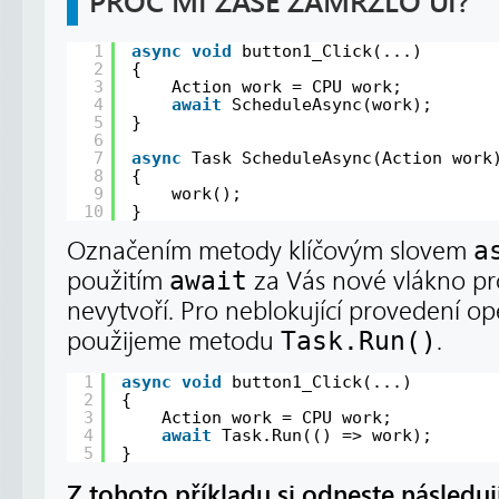
PROČ MI ZASE ZAMRZLO UI?
1
async
void
button1_Click(...)
2
{
3
Action work = CPU work;
4
await
ScheduleAsync(work);
5
}
6
7
async
Task ScheduleAsync(Action work
8
{
9
work();
10
}
Označením metody klíčovým slovem
a
použitím
await
za Vás nové vlákno pr
nevytvoří. Pro neblokující provedení o
použijeme metodu
Task.Run()
.
1
async
void
button1_Click(...)
2
{
3
Action work = CPU work;
4
await
Task.Run(() => work);
5
}
Z tohoto příkladu si odneste následuj