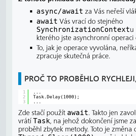
async/await
za Vás neřeší vl
await
Vás vrací do stejného
SynchronizationContext
u 
kterého jste asynchronní operaci 
To, jak je operace vyvolána, neřík
zpracuje skutečná práce.
PROČ TO PROBĚHLO RYCHLEJI, 
1
...
2
Task.Delay(1000);
3
...
Zde stačí použít
await
. Takto jen zav
vrátí
Task
, na jehož dokončení jsme z
proběhl zbytek metody. Toto je změna 