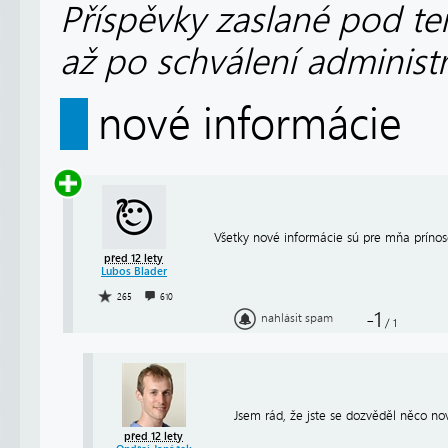
Příspěvky zaslané pod te
až po schválení administ
nové informácie
Všetky nové informácie sú pre mňa príno
před 12 lety
Lubos Blader
265
610
-1
nahlásit spam
/
1
Jsem rád, že jste se dozvěděl něco no
před 12 lety