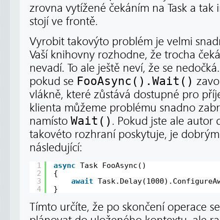
zrovna vytížené čekáním na Task a tak
stojí ve frontě.
Vyrobit takovýto problém je velmi sna
Vaší knihovny rozhodne, že trocha ček
nevadí. To ale ještě neví, že se nedočk
pokud se
FooAsync().Wait()
zavol
vlákně, které zůstává dostupné pro pří
klienta můžeme problému snadno zabr
namísto
Wait()
. Pokud jste ale autor
takovéto rozhraní poskytuje, je dobrý
následující:
1
async
Task FooAsync()
2
{
3
await
Task.Delay(1000).ConfigureA
4
}
Tímto určíte, že po skončení operace 