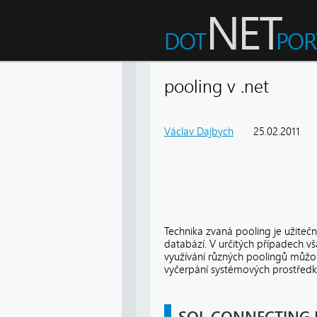
pooling v .net
Václav Dajbych
25.02.2011
Technika zvaná pooling je užitečná
databází. V určitých případech vš
využívání různých poolingů můžou 
vyčerpání systémových prostředk