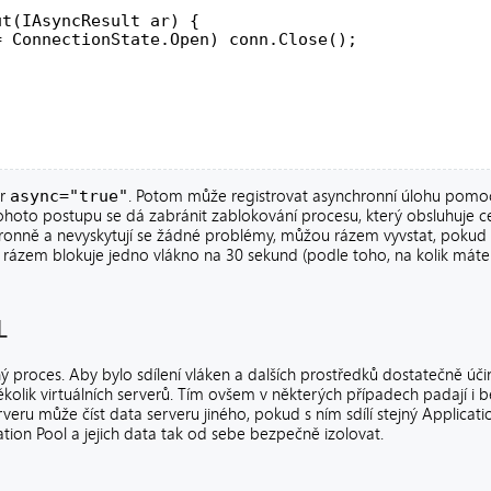
ut(IAsyncResult ar) {
= ConnectionState.Open) conn.Close();
tr
async="true"
. Potom může registrovat asynchronní úlohu pomo
 tohoto postupu se dá zabránit zablokování procesu, který obsluhuje c
chronně a nevyskytují se žádné problémy, můžou rázem vyvstat, pokud
rázem blokuje jedno vlákno na 30 sekund (podle toho, na kolik máte
L
ný proces. Aby bylo sdílení vláken a dalších prostředků dostatečně úč
olik virtuálních serverů. Tím ovšem v některých případech padají i
eru může číst data serveru jiného, pokud s ním sdílí stejný Applicatio
tion Pool a jejich data tak od sebe bezpečně izolovat.