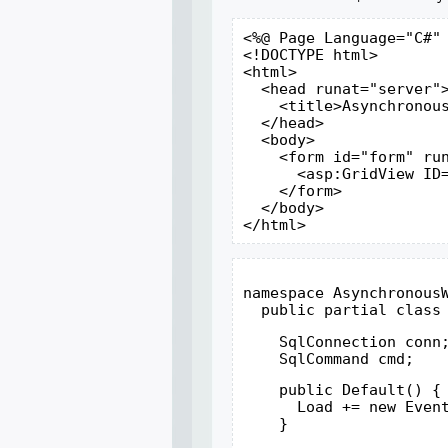
<%@ Page Language="C#"
<!DOCTYPE html>

<html>

  <head runat="server">
    <title>Asynchronous
  </head>

  <body>

    <form id="form" run
      <asp:GridView ID=
    </form>

  </body>

</html>
namespace Asynchronous
  public partial class
    SqlConnection conn
    SqlCommand cmd;
    public Default() {
      Load += new Even
    }