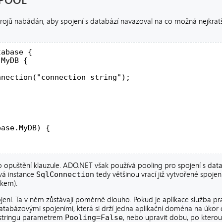
 POOL
drojů nabádán, aby spojení s databází navazoval na co možná nejkrat
abase {

MyDB {

nection("connection string");

ase.MyDB) {

o opuštění klauzule. ADO.NET však používá pooling pro spojení s data
ová instance
SqlConnection
tedy většinou vrací již vytvořené spojení
kem).
ojení. Ta v něm zůstávají poměrně dlouho. Pokud je aplikace služba p
 databázovými spojeními, která si drží jedna aplikační doména na úkor
 stringu parametrem
Pooling=False
, nebo upravit dobu, po kterou 