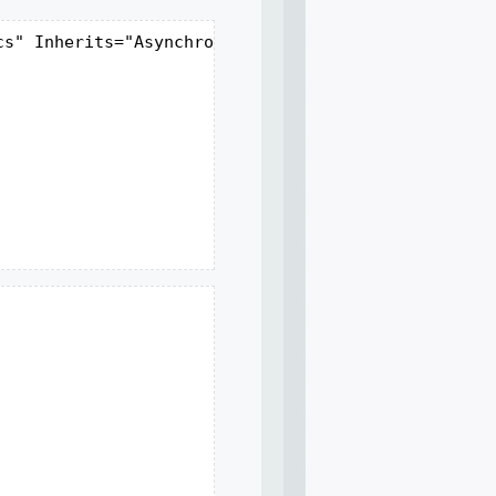
s" Inherits="AsynchronousWebParts.Default" Async="