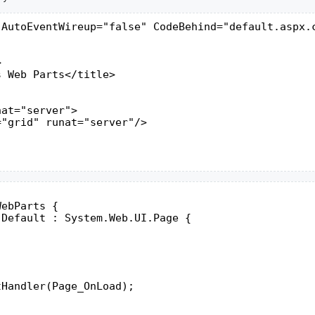
 AutoEventWireup="false" CodeBehind="default.aspx.c


 Web Parts</title>

at="server">

"grid" runat="server"/>

WebParts {
 Default : System.Web.UI.Page {
;
tHandler(Page_OnLoad);