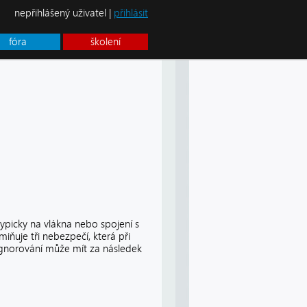
nepřihlášený uživatel |
přihlásit
fóra
školení
 typicky na vlákna nebo spojení s
iňuje tři nebezpečí, která při
h ignorování může mít za následek