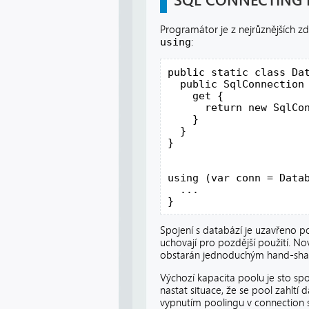
SQL CONNECTING
Programátor je z nejrůznějších z
using
:
public static class Dat
  public SqlConnection 
    get {

      return new SqlCon
    }

  }

}

using (var conn = Datab
  ...

}
Spojení s databází je uzavřeno p
uchovají pro pozdější použití. N
obstarán jednoduchým hand-sha
Výchozí kapacita poolu je sto sp
nastat situace, že se pool zahltí
vypnutím poolingu v connection