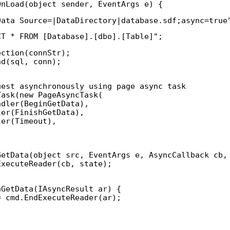
OnLoad(object sender, EventArgs e) {
Data Source=|DataDirectory|database.sdf;async=true
CT * FROM [Database].[dbo].[Table]";
ection(connStr);
nd(sql, conn);
uest asynchronously using page async task
Task(new PageAsyncTask(
ndler(BeginGetData),
ler(FinishGetData),
ler(Timeout),
GetData(object src, EventArgs e, AsyncCallback cb,
ExecuteReader(cb, state);
hGetData(IAsyncResult ar) {
= cmd.EndExecuteReader(ar);