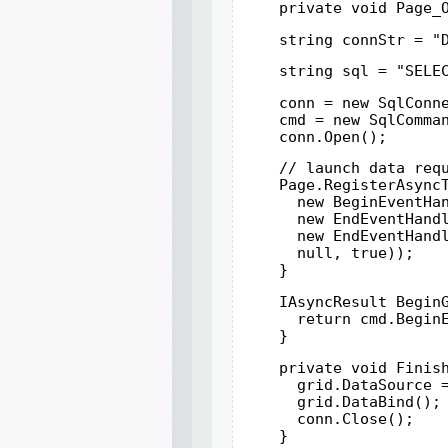
    private void Page_
    string connStr = "
    string sql = "SELE
    conn = new SqlConn
    cmd = new SqlComma
    conn.Open();
    // launch data req
    Page.RegisterAsync
      new BeginEventHa
      new EndEventHand
      new EndEventHand
      null, true));
    }
    IAsyncResult Begin
      return cmd.Begin
    }
    private void Finis
      grid.DataSource 
      grid.DataBind();
      conn.Close();
    }