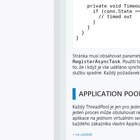
    private void Timeo
      if (conn.State =
        // timed out
      }
    }
  }
}
Stránka musí obsahovat parame
RegisterAsyncTask
. Použití
to, že i když je vše uděláno syn
službu spadne. Každý požadavek 
APPLICATION POO
Každý ThreadPool je jen pro jedi
jeden proces může obsluhovat něk
aplikace na jednom virtuálním serv
každého zákazníka vlastní Applica
» na začátek