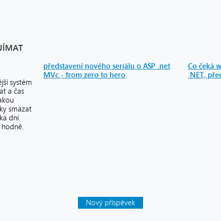
JÍMAT
představení nového seriálu o ASP .net
Co čeká w
MVc - from zero to hero
.NET, pře
ější systém
at a čas
jakou
cky smazat
ka dní.
e hodně.
Nový příspěvek