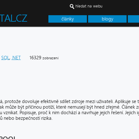
hledat na webu
články
blogy
SQL
,
.NET
16329
zobrazení
, protože dovoluje efektivně sdílet zdroje mezi uživateli. Aplikuje se
ak může být příčinou potíží, které nemusejí být hned zřejmé. Článek zm
vznikat. Popisuje, proč k nim dochází a navrhuje jejich řešení. Jejic
ů nebo bezpečností rizika.