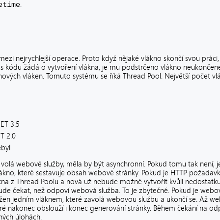
etime
.
ezi nejrychlejší operace. Proto když nějaké vlákno skončí svou práci,
kus kódu žádá o vytvoření vlákna, je mu podstrčeno vlákno neukončené 
 nových vláken. Tomuto systému se říká Thread Pool. Největší počet vlá
ET 3.5
T 2.0
ebyl
volá webové služby, měla by být asynchronní. Pokud tomu tak není, 
kno, které sestavuje obsah webové stránky. Pokud je HTTP požadavk
lákna z Thread Poolu a nová už nebude možné vytvořit kvůli nedostat
bude čekat, než odpoví webová služba. To je zbytečné. Pokud je webov
užen jedním vláknem, které zavolá webovou službu a ukončí se. Až w
é nakonec obslouží i konec generování stránky. Během čekání na od
ných úlohách.