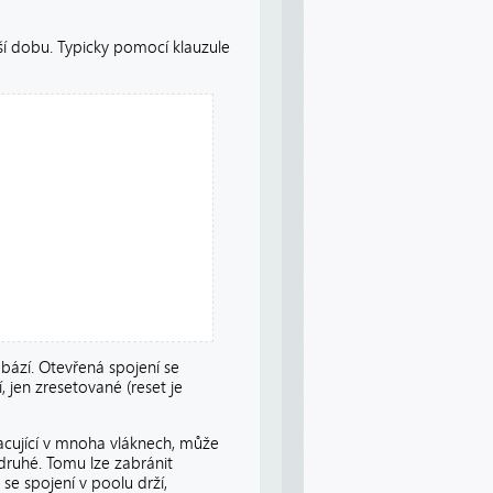
ší dobu. Typicky pomocí klauzule
bází. Otevřená spojení se
, jen zresetované (reset je
racující v mnoha vláknech, může
 druhé. Tomu lze zabránit
se spojení v poolu drží,