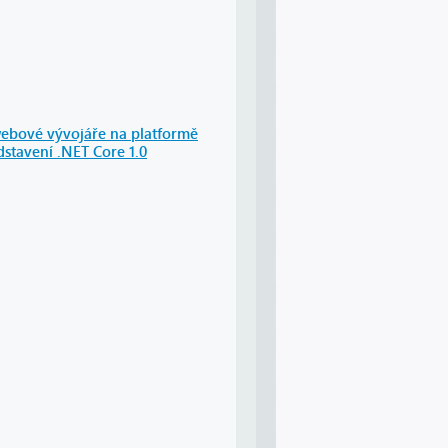
ebové vývojáře na platformě
dstavení .NET Core 1.0