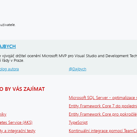
uživatelé.
AJBYCH
 vývojář, držitel ocenění Microsoft MVP pro Visual Studio and Development Tech
í řády v Praze.
blog autora
@Dajbych
 BY VÁS ZAJÍMAT
Microsoft SQL Server - optimalizace 
Entity Framework Core 7 do poslední
níky
Entity Framework Core pro pokročilé
tes Service (AKS)
TypeScript
ty a integrační testy
Kontinuální integrace pomocí TeamCi