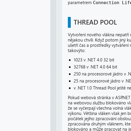
parametrem
Connection Lif
THREAD POOL
Vytvoření nového vlákna nepatří m
nějakou chvíli. Když potom jiný 
ušetří čas a prostředky vytváření
takovýto:
1023 v .NET 4.0 32 bit
32768 v .NET 4.0 64 bit
250 na procesorové jádro v .N
25 na procesorové jádro v .NE
v .NET 1.0 Thread Pool ještě n
Pokud webová stránka v ASP.NET 
na webovou službu blokováno vlá
že se vyčerpají všechna volná v
výkonu. Většina vláken však jen 
počátek jejího zpracování obslo
zpracována druhým vláknem, kter
blokováno a může pracovat na ji