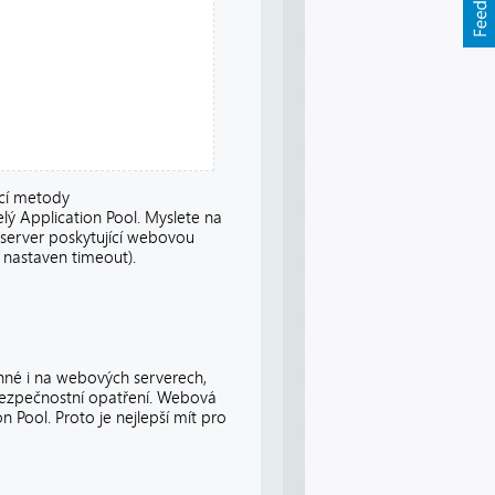
cí metody
elý Application Pool. Myslete na
 server poskytující webovou
 nastaven timeout).
inné i na webových serverech,
 bezpečnostní opatření. Webová
n Pool. Proto je nejlepší mít pro