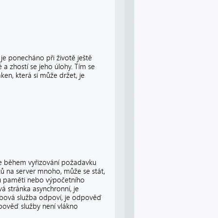
 je ponecháno při životě ještě
a zhostí se jeho úlohy. Tím se
ken, která si může držet, je
je během vyřizování požadavku
ů na server mnoho, může se stát,
ku paměti nebo výpočetního
á stránka asynchronní, je
ebová služba odpoví, je odpověď
pověď služby není vlákno