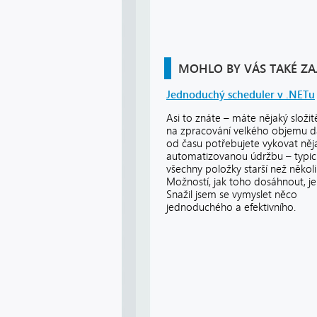
MOHLO BY VÁS TAKÉ ZA
Jednoduchý scheduler v .NETu
Asi to znáte – máte nějaký složit
na zpracování velkého objemu d
od času potřebujete vykovat ně
automatizovanou údržbu – typi
všechny položky starší než několi
Možností, jak toho dosáhnout, j
Snažil jsem se vymyslet něco
jednoduchého a efektivního.